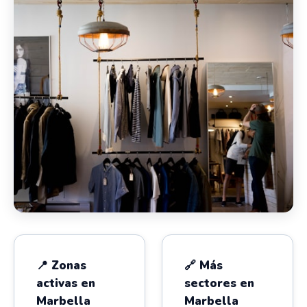
📍 Zonas
🔗 Más
activas en
sectores en
Marbella
Marbella