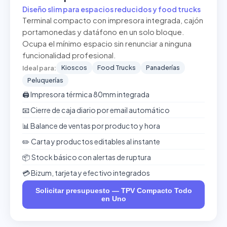
Diseño slim para espacios reducidos y food trucks
Terminal compacto con impresora integrada, cajón
portamonedas y datáfono en un solo bloque.
Ocupa el mínimo espacio sin renunciar a ninguna
funcionalidad profesional.
Kioscos
Food Trucks
Panaderías
Ideal para:
Peluquerías
🖨️ Impresora térmica 80mm integrada
📧 Cierre de caja diario por email automático
📊 Balance de ventas por producto y hora
✏️ Carta y productos editables al instante
📦 Stock básico con alertas de ruptura
💳 Bizum, tarjeta y efectivo integrados
Solicitar presupuesto — TPV Compacto Todo
en Uno