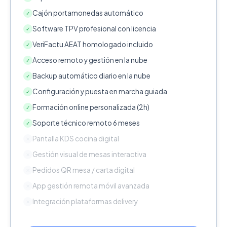
Cajón portamonedas automático
✓
Software TPV profesional con licencia
✓
VeriFactu AEAT homologado incluido
✓
Acceso remoto y gestión en la nube
✓
Backup automático diario en la nube
✓
Configuración y puesta en marcha guiada
✓
Formación online personalizada (2h)
✓
Soporte técnico remoto 6 meses
✓
Pantalla KDS cocina digital
✕
Gestión visual de mesas interactiva
✕
Pedidos QR mesa / carta digital
✕
App gestión remota móvil avanzada
✕
Integración plataformas delivery
✕