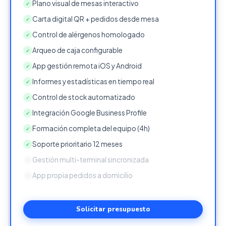
Plano visual de mesas interactivo
✓
Carta digital QR + pedidos desde mesa
✓
Control de alérgenos homologado
✓
Arqueo de caja configurable
✓
App gestión remota iOS y Android
✓
Informes y estadísticas en tiempo real
✓
Control de stock automatizado
✓
Integración Google Business Profile
✓
Formación completa del equipo (4h)
✓
Soporte prioritario 12 meses
✓
Gestión multi-terminal sincronizada
✕
App propia pedidos a domicilio
✕
Solicitar presupuesto