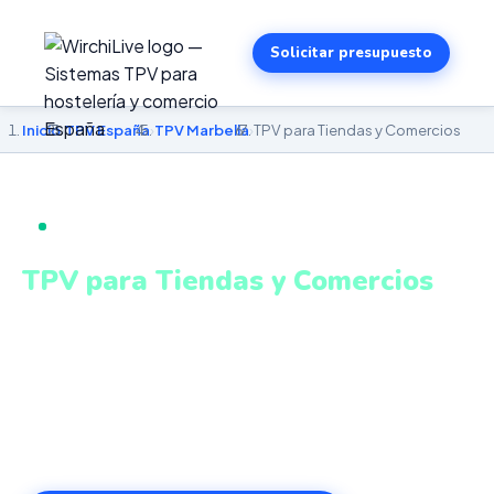
Solicitar presupuesto
Inicio
›
TPV España
›
TPV Marbella
›
TPV para Tiendas y Comercios
TPV PARA TIENDAS Y COMERCIOS EN MARBELLA
TPV para Tiendas y Comercios
en Marbella
Stock en tiempo real, descuentos automáticos,
fidelización de clientes y cierre de caja. Sistema intuitivo
y conectado para gestionar tu negocio en Marbella
desde cualquier lugar. VeriFactu incluido. Desde 499€.