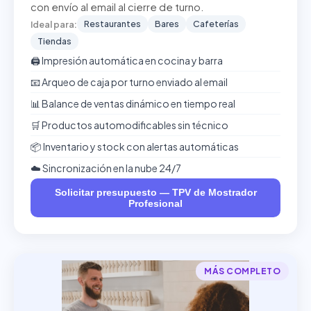
con envío al email al cierre de turno.
Restaurantes
Bares
Cafeterías
Ideal para:
Tiendas
🖨️ Impresión automática en cocina y barra
📧 Arqueo de caja por turno enviado al email
📊 Balance de ventas dinámico en tiempo real
🛒 Productos automodificables sin técnico
📦 Inventario y stock con alertas automáticas
☁️ Sincronización en la nube 24/7
Solicitar presupuesto — TPV de Mostrador
Profesional
MÁS COMPLETO