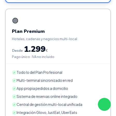
🟣
Plan Premium
Hoteles, cadenas y negocios multi-local
1.299
Desde
€
Pago único · IVA no incluido
Todo lo del Plan Profesional
✓
Multi-terminal sincronizado en red
✓
App propia pedidos a domicilio
✓
Sistema de reservas online integrado
✓
Central de gestión multi-local unificada
✓
Integración Glovo, JustEat, Uber Eats
✓