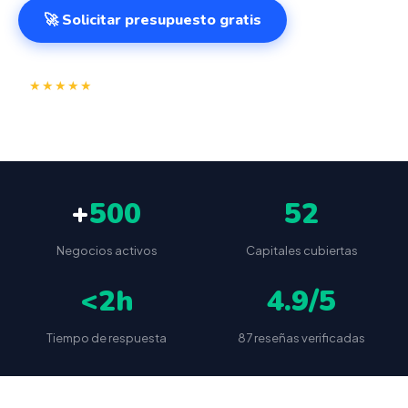
🚀 Solicitar presupuesto gratis
⭐
✅
★★★★★
4.9/5
(87 reseñas)
VeriFactu incluido
📦
🔒
Envío a toda España
Sin cuotas ocultas
+
500
52
Negocios activos
Capitales cubiertas
<2h
4.9/5
Tiempo de respuesta
87 reseñas verificadas