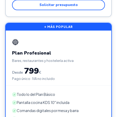
Solicitar presupuesto
⭐ MÁS POPULAR
🔵
Plan Profesional
Bares, restaurantes y hostelería activa
799
Desde
€
Pago único · IVA no incluido
Todo lo del Plan Básico
✓
Pantalla cocina KDS 10" incluida
✓
Comandas digitales por mesa y barra
✓