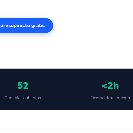
r presupuesto gratis
✅
📦
🔒
5
(87 reseñas)
VeriFactu incluido
Envío a toda España
Sin cuotas 
52
<2h
Capitales cubiertas
Tiempo de respuesta