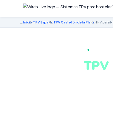
Inicio
›
TPV España
›
TPV Castellón de la Plana
›
TPV para R
TPV PARA RE
TPV 
en C
Pantalla KDS, 
alérgenos hom
negocio en Cas