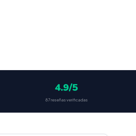
ocultas
4.9/5
87 reseñas verificadas