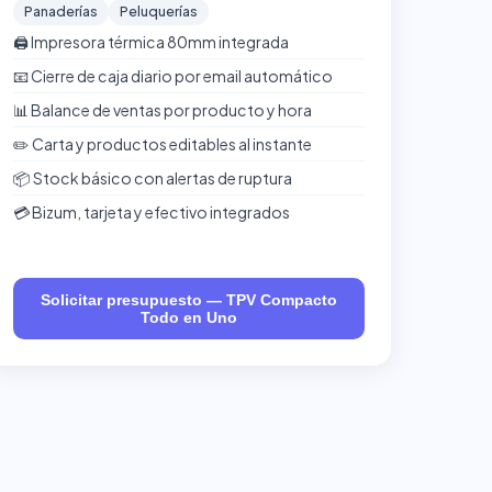
Panaderías
Peluquerías
🖨️ Impresora térmica 80mm integrada
📧 Cierre de caja diario por email automático
📊 Balance de ventas por producto y hora
✏️ Carta y productos editables al instante
📦 Stock básico con alertas de ruptura
💳 Bizum, tarjeta y efectivo integrados
Solicitar presupuesto — TPV Compacto
Todo en Uno