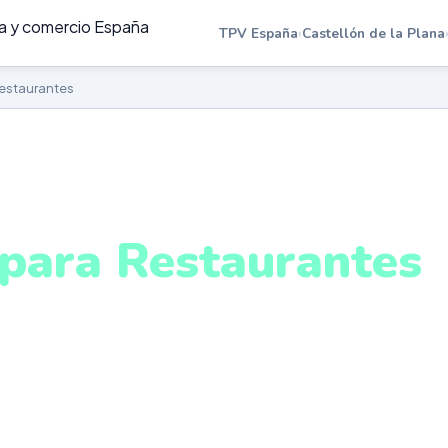
TPV España
›
Castellón de la Plana
estaurantes
STAURANTES EN CASTELLÓN DE LA PLANA
para Restaurantes
astellón de la Plana
gestión de mesas, menú del día, escandallo y control de
ologado. Sistema intuitivo y conectado para gestionar 
tellón de la Plana desde cualquier lugar. VeriFactu inclui