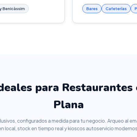
 y Benicàssim
Bares
Cafeterías
P
eales para Restaurantes 
Plana
usivos, configurados a medida para tu negocio. Arqueo al ema
en local, stock en tiempo real y kioscos autoservicio modernos