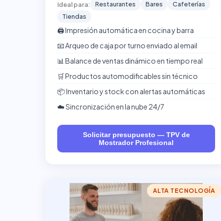
Restaurantes
Bares
Cafeterías
Ideal para:
Tiendas
🖨️ Impresión automática en cocina y barra
📧 Arqueo de caja por turno enviado al email
📊 Balance de ventas dinámico en tiempo real
🛒 Productos automodificables sin técnico
📦 Inventario y stock con alertas automáticas
☁️ Sincronización en la nube 24/7
Solicitar presupuesto — TPV de
Mostrador Profesional
ALTA TECNOLOGÍA