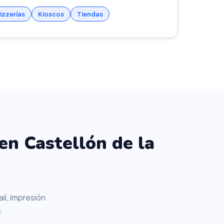
izzerías
Kioscos
Tiendas
en Castellón de la
il, impresión
.