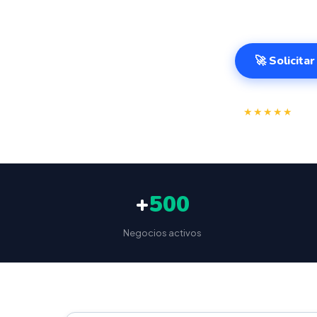
Desde 499€.
🚀 Solicita
⭐
★★★★★
4.9/
+
500
Negocios activos