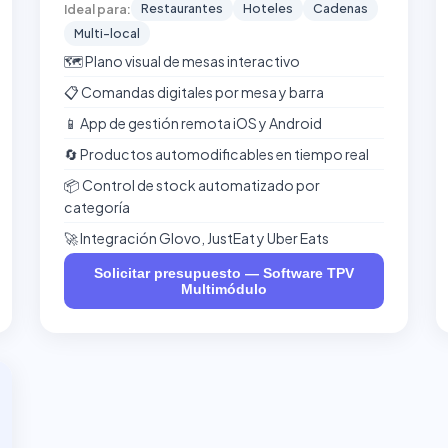
Restaurantes
Hoteles
Cadenas
Ideal para:
Multi-local
🗺️ Plano visual de mesas interactivo
📋 Comandas digitales por mesa y barra
📱 App de gestión remota iOS y Android
🔄 Productos automodificables en tiempo real
📦 Control de stock automatizado por
categoría
🚀 Integración Glovo, JustEat y Uber Eats
Solicitar presupuesto — Software TPV
Multimódulo