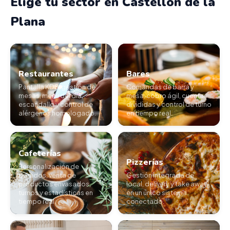
Elige tu sector en Castellón de la
Plana
Restaurantes
Bares
Pantalla KDS, gestión de
Comandas de barra y
mesas, menú del día,
mesa, cobro ágil, cuentas
escandallo y control de
divididas y control de turno
alérgenos homologado.
en tiempo real.
Cafeterías
Pizzerías
Personalización de
pedidos, venta de
Gestión integrada de
productos envasados,
local, delivery y take away
turnos y estadísticas en
en un único sistema
tiempo real.
conectado.