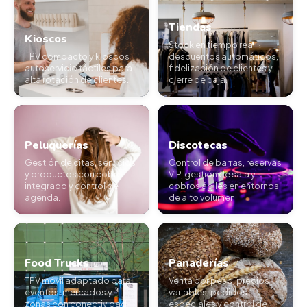
Tiendas
Kioscos
Stock en tiempo real,
TPV compacto y kioscos
descuentos automáticos,
autoservicio táctiles para
fidelización de clientes y
alta rotación de clientes.
cierre de caja.
Peluquerías
Discotecas
Gestión de citas, servicios
Control de barras, reservas
y productos con cobro
VIP, gestión de sala y
integrado y control de
cobros ágiles en entornos
agenda.
de alto volumen.
Food Trucks
Panaderías
TPV móvil adaptado para
Venta por peso, precios
eventos, mercados y
variables, pedidos
zonas con conectividad
especiales y control de