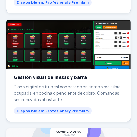
Disponible en: Profesional y Premium
Gestión visual de mesas y barra
Plano digital de tu local con estado en tiempo real: libre,
ocupada, en cocina o pendiente de cobro. Comandas
sincronizadas al instante.
Disponible en: Profesional y Premium