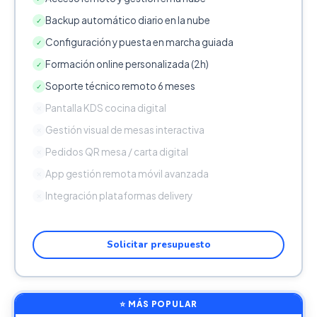
Backup automático diario en la nube
✓
Configuración y puesta en marcha guiada
✓
Formación online personalizada (2h)
✓
Soporte técnico remoto 6 meses
✓
Pantalla KDS cocina digital
✕
Gestión visual de mesas interactiva
✕
Pedidos QR mesa / carta digital
✕
App gestión remota móvil avanzada
✕
Integración plataformas delivery
✕
Solicitar presupuesto
⭐ MÁS POPULAR