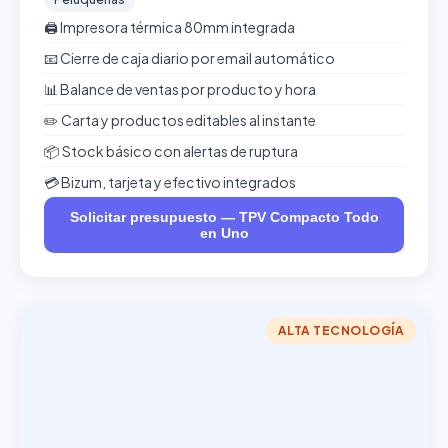
🖨️ Impresora térmica 80mm integrada
📧 Cierre de caja diario por email automático
📊 Balance de ventas por producto y hora
✏️ Carta y productos editables al instante
📦 Stock básico con alertas de ruptura
💳 Bizum, tarjeta y efectivo integrados
Solicitar presupuesto — TPV Compacto Todo
en Uno
ALTA TECNOLOGÍA