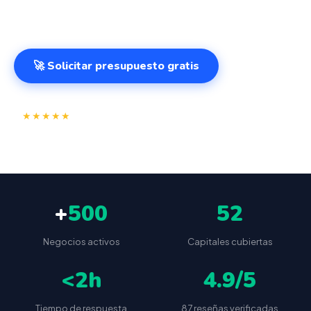
VeriFactu AEAT incluido, gestión remota, comandas
digitales. Instalación guiada en 24–48h.
🚀 Solicitar presupuesto gratis
⭐
✅
★★★★★
4.9/5
(87 reseñas)
VeriFactu incluido
📦
🔒
Envío a toda España
Sin cuotas ocultas
+
500
52
Negocios activos
Capitales cubiertas
<2h
4.9/5
Tiempo de respuesta
87 reseñas verificadas