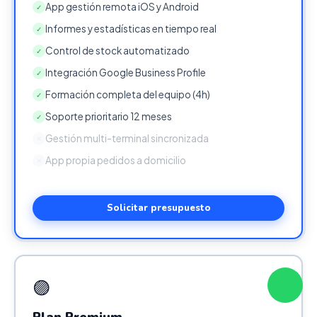
App gestión remota iOS y Android
✓
Informes y estadísticas en tiempo real
✓
Control de stock automatizado
✓
Integración Google Business Profile
✓
Formación completa del equipo (4h)
✓
Soporte prioritario 12 meses
✓
Gestión multi-terminal sincronizada
✕
App propia pedidos a domicilio
✕
Solicitar presupuesto
🟣