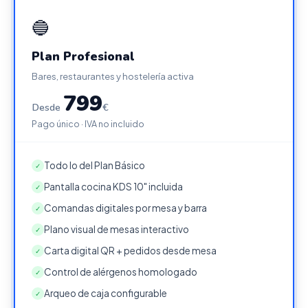
🔵
Plan Profesional
Bares, restaurantes y hostelería activa
799
Desde
€
Pago único · IVA no incluido
Todo lo del Plan Básico
✓
Pantalla cocina KDS 10" incluida
✓
Comandas digitales por mesa y barra
✓
Plano visual de mesas interactivo
✓
Carta digital QR + pedidos desde mesa
✓
Control de alérgenos homologado
✓
Arqueo de caja configurable
✓