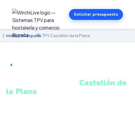
Solicitar presupuesto
Inicio
›
TPV España
›
TPV Castellón de la Plana
TPV EN CASTELLÓN DE LA PLANA · SISTEMA
PROFESIONAL CONECTADO
Software TPV para
Castellón de
la Plana
:
bares, restaurantes y comercios
Sistema TPV profesional para bares de tapas,
restaurantes de arroz, cafeterías y tiendas del Paseo de
Ribalta. Software intuitivo, conectado y adaptable.