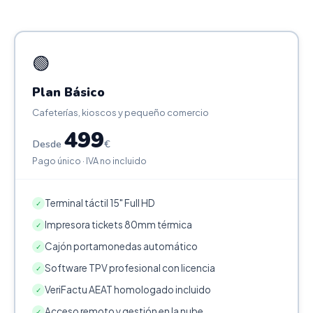
🟢
Plan Básico
Cafeterías, kioscos y pequeño comercio
499
Desde
€
Pago único · IVA no incluido
Terminal táctil 15" Full HD
✓
Impresora tickets 80mm térmica
✓
Cajón portamonedas automático
✓
Software TPV profesional con licencia
✓
VeriFactu AEAT homologado incluido
✓
Acceso remoto y gestión en la nube
✓