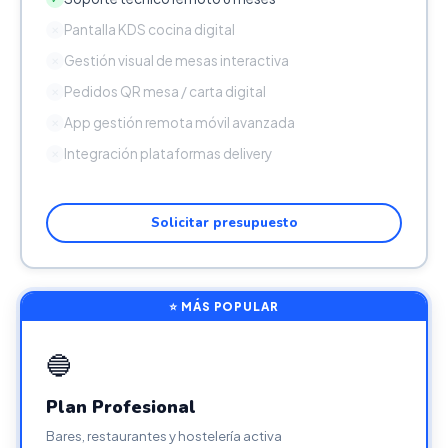
Pantalla KDS cocina digital
✕
Gestión visual de mesas interactiva
✕
Pedidos QR mesa / carta digital
✕
App gestión remota móvil avanzada
✕
Integración plataformas delivery
✕
Solicitar presupuesto
⭐ MÁS POPULAR
🔵
Plan Profesional
Bares, restaurantes y hostelería activa