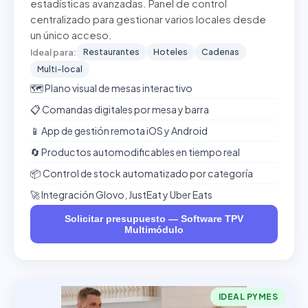
estadísticas avanzadas. Panel de control
centralizado para gestionar varios locales desde
un único acceso.
Restaurantes
Hoteles
Cadenas
Ideal para:
Multi-local
🗺️ Plano visual de mesas interactivo
📋 Comandas digitales por mesa y barra
📱 App de gestión remota iOS y Android
🔄 Productos automodificables en tiempo real
📦 Control de stock automatizado por categoría
🚀 Integración Glovo, JustEat y Uber Eats
Solicitar presupuesto — Software TPV
Multimódulo
IDEAL PYMES