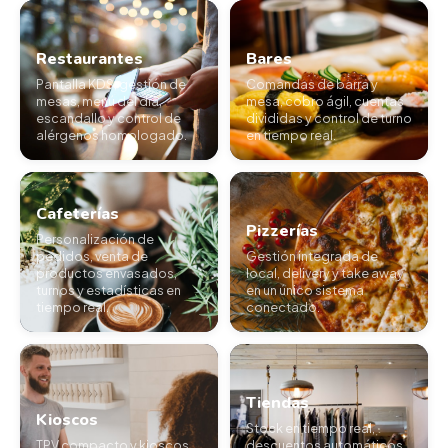
Restaurantes
Bares
Pantalla KDS, gestión de
Comandas de barra y
mesas, menú del día,
mesa, cobro ágil, cuentas
escandallo y control de
divididas y control de turno
alérgenos homologado.
en tiempo real.
Cafeterías
Pizzerías
Personalización de
pedidos, venta de
Gestión integrada de
productos envasados,
local, delivery y take away
turnos y estadísticas en
en un único sistema
tiempo real.
conectado.
Tiendas
Kioscos
Stock en tiempo real,
TPV compacto y kioscos
descuentos automáticos,