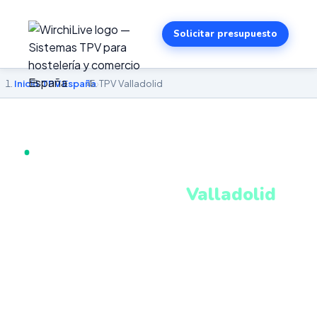
Solicitar presupuesto
Inicio
›
TPV España
›
TPV Valladolid
TPV EN VALLADOLID · SISTEMA PROFESIONAL
CONECTADO
Software TPV para
Valladolid
:
bares, restaurantes y comercios
Sistema TPV profesional para bares de raciones,
restaurantes castellanos, cafeterías universitarias y
comercios. Software intuitivo, conectado y adaptable.
VeriFactu AEAT incluido, gestión remota, comandas
digitales. Instalación guiada en 24–48h.