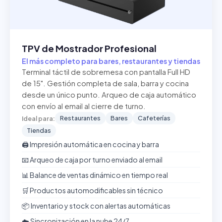
TPV de Mostrador Profesional
El más completo para bares, restaurantes y tiendas
Terminal táctil de sobremesa con pantalla Full HD
de 15". Gestión completa de sala, barra y cocina
desde un único punto. Arqueo de caja automático
con envío al email al cierre de turno.
Restaurantes
Bares
Cafeterías
Ideal para:
Tiendas
🖨️ Impresión automática en cocina y barra
📧 Arqueo de caja por turno enviado al email
📊 Balance de ventas dinámico en tiempo real
🛒 Productos automodificables sin técnico
📦 Inventario y stock con alertas automáticas
☁️ Sincronización en la nube 24/7