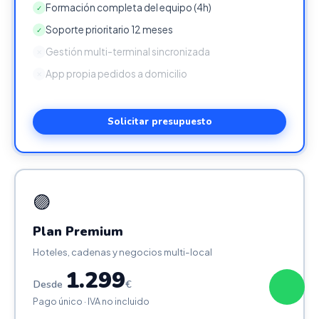
Formación completa del equipo (4h)
✓
Soporte prioritario 12 meses
✓
Gestión multi-terminal sincronizada
✕
App propia pedidos a domicilio
✕
Solicitar presupuesto
🟣
Plan Premium
Hoteles, cadenas y negocios multi-local
1.299
Desde
€
Pago único · IVA no incluido