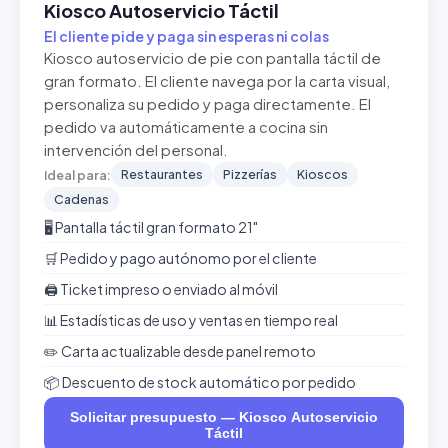
Kiosco Autoservicio Táctil
El cliente pide y paga sin esperas ni colas
Kiosco autoservicio de pie con pantalla táctil de
gran formato. El cliente navega por la carta visual,
personaliza su pedido y paga directamente. El
pedido va automáticamente a cocina sin
intervención del personal.
Restaurantes
Pizzerías
Kioscos
Ideal para:
Cadenas
🖥️ Pantalla táctil gran formato 21"
🛒 Pedido y pago autónomo por el cliente
🖨️ Ticket impreso o enviado al móvil
📊 Estadísticas de uso y ventas en tiempo real
✏️ Carta actualizable desde panel remoto
📦 Descuento de stock automático por pedido
Solicitar presupuesto — Kiosco Autoservicio
Táctil