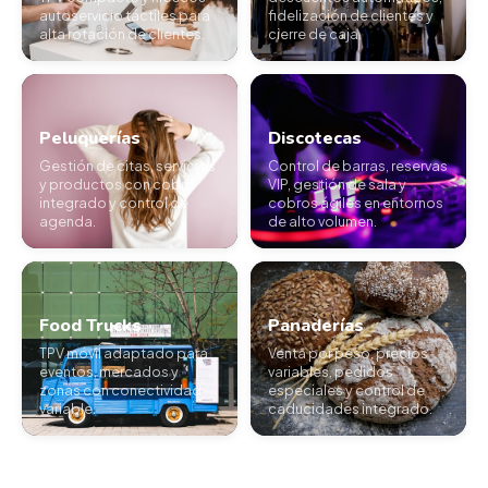
autoservicio táctiles para
fidelización de clientes y
alta rotación de clientes.
cierre de caja.
Peluquerías
Discotecas
Gestión de citas, servicios
Control de barras, reservas
y productos con cobro
VIP, gestión de sala y
integrado y control de
cobros ágiles en entornos
agenda.
de alto volumen.
Food Trucks
Panaderías
TPV móvil adaptado para
Venta por peso, precios
eventos, mercados y
variables, pedidos
zonas con conectividad
especiales y control de
variable.
caducidades integrado.