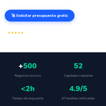
🚀 Solicitar presupuesto gratis
⭐
✅
★★★★★
4.9/5
(87 reseñas)
VeriFactu incluido
📦
🔒
Envío a toda España
Sin cuotas ocultas
+
500
52
Negocios activos
Capitales cubiertas
<2h
4.9/5
Tiempo de respuesta
87 reseñas verificadas