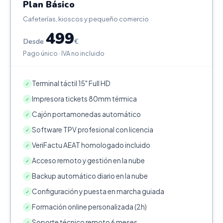
Plan Básico
Cafeterías, kioscos y pequeño comercio
499
Desde
€
Pago único · IVA no incluido
Terminal táctil 15" Full HD
✓
Impresora tickets 80mm térmica
✓
Cajón portamonedas automático
✓
Software TPV profesional con licencia
✓
VeriFactu AEAT homologado incluido
✓
Acceso remoto y gestión en la nube
✓
Backup automático diario en la nube
✓
Configuración y puesta en marcha guiada
✓
Formación online personalizada (2h)
✓
Soporte técnico remoto 6 meses
✓