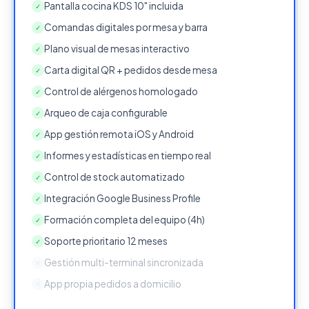
Pantalla cocina KDS 10" incluida
✓
Comandas digitales por mesa y barra
✓
Plano visual de mesas interactivo
✓
Carta digital QR + pedidos desde mesa
✓
Control de alérgenos homologado
✓
Arqueo de caja configurable
✓
App gestión remota iOS y Android
✓
Informes y estadísticas en tiempo real
✓
Control de stock automatizado
✓
Integración Google Business Profile
✓
Formación completa del equipo (4h)
✓
Soporte prioritario 12 meses
✓
Gestión multi-terminal sincronizada
✕
App propia pedidos a domicilio
✕