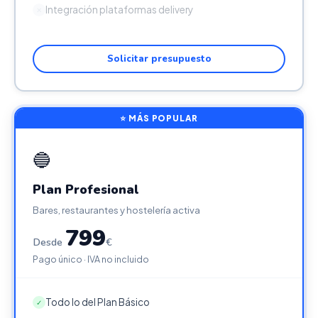
Integración plataformas delivery
✕
Solicitar presupuesto
⭐ MÁS POPULAR
🔵
Plan Profesional
Bares, restaurantes y hostelería activa
799
Desde
€
Pago único · IVA no incluido
Todo lo del Plan Básico
✓