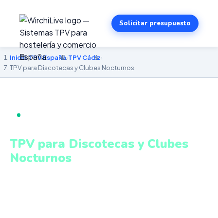
Solicitar presupuesto
Inicio
›
TPV España
›
TPV Cádiz
›
TPV para Discotecas y Clubes Nocturnos
TPV PARA DISCOTECAS Y CLUBES NOCTURNOS EN
CÁDIZ
TPV para Discotecas y Clubes
Nocturnos
en Cádiz
Control de barras, reservas VIP, gestión de sala y cobros
ágiles en entornos de alto volumen. Sistema intuitivo y
conectado para gestionar tu negocio en Cádiz desde