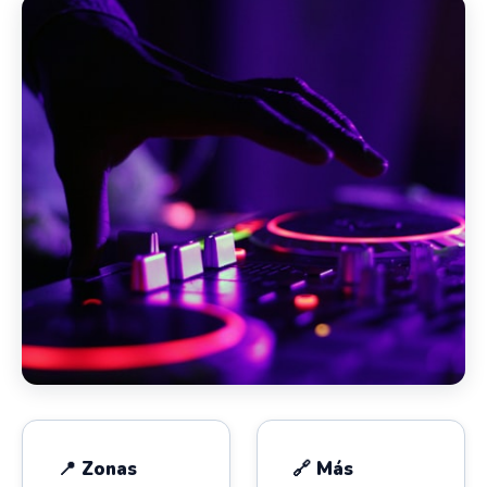
📍 Zonas
🔗 Más