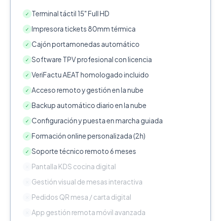
Terminal táctil 15" Full HD
✓
Impresora tickets 80mm térmica
✓
Cajón portamonedas automático
✓
Software TPV profesional con licencia
✓
VeriFactu AEAT homologado incluido
✓
Acceso remoto y gestión en la nube
✓
Backup automático diario en la nube
✓
Configuración y puesta en marcha guiada
✓
Formación online personalizada (2h)
✓
Soporte técnico remoto 6 meses
✓
Pantalla KDS cocina digital
✕
Gestión visual de mesas interactiva
✕
Pedidos QR mesa / carta digital
✕
App gestión remota móvil avanzada
✕