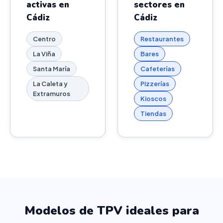
activas en
sectores en
Cádiz
Cádiz
Centro
Restaurantes
La Viña
Bares
Santa María
Cafeterías
La Caleta y
Pizzerías
Extramuros
Kioscos
Tiendas
Modelos de TPV ideales para