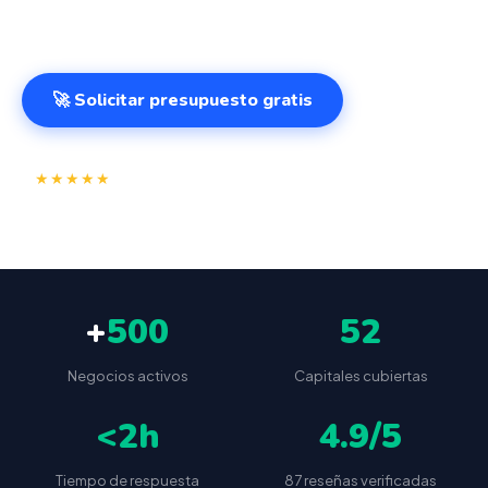
cualquier lugar. VeriFactu incluido. Desde 499€.
🚀 Solicitar presupuesto gratis
⭐
✅
★★★★★
4.9/5
(87 reseñas)
VeriFactu incluido
📦
🔒
Envío a toda España
Sin cuotas ocultas
+
500
52
Negocios activos
Capitales cubiertas
<2h
4.9/5
Tiempo de respuesta
87 reseñas verificadas