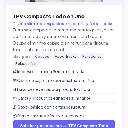
TPV Compacto Todo en Uno
Diseño slim para espacios reducidos y food trucks
Terminal compacto con impresora integrada, cajón
portamonedas y datáfono en un solo bloque.
Ocupa el mínimo espacio sin renunciar a ninguna
funcionalidad profesional.
Kioscos
Food Trucks
Panaderías
Ideal para:
Peluquerías
🖨️ Impresora térmica 80mm integrada
📧 Cierre de caja diario por email automático
📊 Balance de ventas por producto y hora
✏️ Carta y productos editables al instante
📦 Stock básico con alertas de ruptura
💳 Bizum, tarjeta y efectivo integrados
Solicitar presupuesto — TPV Compacto Todo