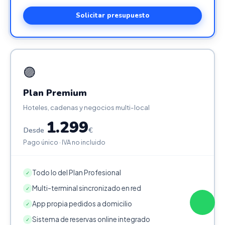
Solicitar presupuesto
🟣
Plan Premium
Hoteles, cadenas y negocios multi-local
1.299
Desde
€
Pago único · IVA no incluido
Todo lo del Plan Profesional
✓
Multi-terminal sincronizado en red
✓
App propia pedidos a domicilio
✓
Sistema de reservas online integrado
✓