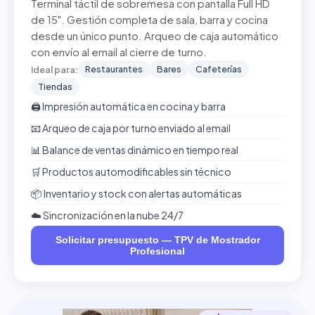
Terminal táctil de sobremesa con pantalla Full HD
de 15". Gestión completa de sala, barra y cocina
desde un único punto. Arqueo de caja automático
con envío al email al cierre de turno.
Restaurantes
Bares
Cafeterías
Ideal para:
Tiendas
🖨️ Impresión automática en cocina y barra
📧 Arqueo de caja por turno enviado al email
📊 Balance de ventas dinámico en tiempo real
🛒 Productos automodificables sin técnico
📦 Inventario y stock con alertas automáticas
☁️ Sincronización en la nube 24/7
Solicitar presupuesto — TPV de Mostrador
Profesional