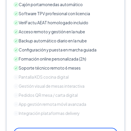
Cajón portamonedas automático
✓
Software TPV profesional con licencia
✓
VeriFactu AEAT homologado incluido
✓
Acceso remoto y gestión en la nube
✓
Backup automático diario en la nube
✓
Configuración y puesta en marcha guiada
✓
Formación online personalizada (2h)
✓
Soporte técnico remoto 6 meses
✓
Pantalla KDS cocina digital
✕
Gestión visual de mesas interactiva
✕
Pedidos QR mesa / carta digital
✕
App gestión remota móvil avanzada
✕
Integración plataformas delivery
✕