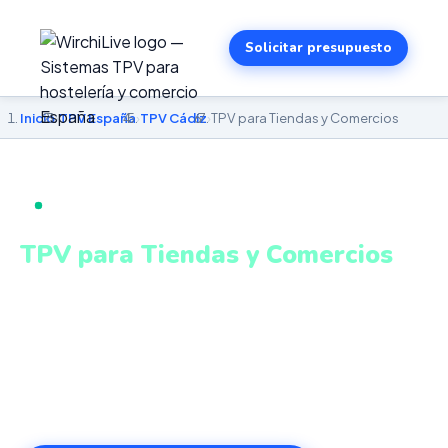
Solicitar presupuesto
Inicio
›
TPV España
›
TPV Cádiz
›
TPV para Tiendas y Comercios
TPV PARA TIENDAS Y COMERCIOS EN CÁDIZ
TPV para Tiendas y Comercios
en Cádiz
Stock en tiempo real, descuentos automáticos,
fidelización de clientes y cierre de caja. Sistema intuitivo
y conectado para gestionar tu negocio en Cádiz desde
cualquier lugar. VeriFactu incluido. Desde 499€.