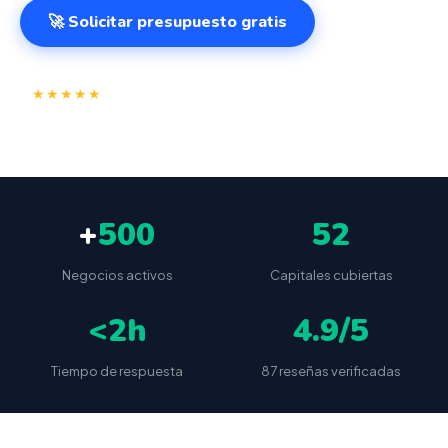
🚀 Solicitar presupuesto gratis
⭐
✅
★★★★★
4.9/5
(87 reseñas)
VeriFactu incluido
📦
🔒
Envío a toda España
Sin cuotas ocultas
+
500
52
Negocios activos
Capitales cubiertas
<2h
4.9/5
Tiempo de respuesta
87 reseñas verificadas