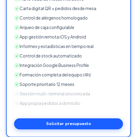
Carta digital QR + pedidos desde mesa
✓
Control de alérgenos homologado
✓
Arqueo de caja configurable
✓
App gestión remota iOS y Android
✓
Informes y estadísticas en tiempo real
✓
Control de stock automatizado
✓
Integración Google Business Profile
✓
Formación completa del equipo (4h)
✓
Soporte prioritario 12 meses
✓
Gestión multi-terminal sincronizada
✕
App propia pedidos a domicilio
✕
Solicitar presupuesto