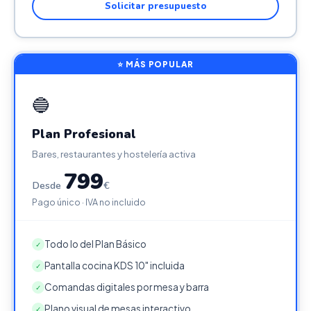
Solicitar presupuesto
⭐ MÁS POPULAR
🔵
Plan Profesional
Bares, restaurantes y hostelería activa
799
Desde
€
Pago único · IVA no incluido
Todo lo del Plan Básico
✓
Pantalla cocina KDS 10" incluida
✓
Comandas digitales por mesa y barra
✓
Plano visual de mesas interactivo
✓