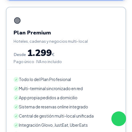
🟣
Plan Premium
Hoteles, cadenas y negocios multi-local
1.299
Desde
€
Pago único · IVA no incluido
Todo lo del Plan Profesional
✓
Multi-terminal sincronizado en red
✓
App propia pedidos a domicilio
✓
Sistema de reservas online integrado
✓
Central de gestión multi-local unificada
✓
Integración Glovo, JustEat, Uber Eats
✓