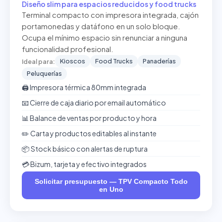
Diseño slim para espacios reducidos y food trucks
Terminal compacto con impresora integrada, cajón
portamonedas y datáfono en un solo bloque.
Ocupa el mínimo espacio sin renunciar a ninguna
funcionalidad profesional.
Kioscos
Food Trucks
Panaderías
Ideal para:
Peluquerías
🖨️ Impresora térmica 80mm integrada
📧 Cierre de caja diario por email automático
📊 Balance de ventas por producto y hora
✏️ Carta y productos editables al instante
📦 Stock básico con alertas de ruptura
💳 Bizum, tarjeta y efectivo integrados
Solicitar presupuesto — TPV Compacto Todo
en Uno