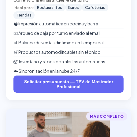
con envío al email al cierre de turno.
Restaurantes
Bares
Cafeterías
Ideal para:
Tiendas
🖨️ Impresión automática en cocina y barra
📧 Arqueo de caja por turno enviado al email
📊 Balance de ventas dinámico en tiempo real
🛒 Productos automodificables sin técnico
📦 Inventario y stock con alertas automáticas
☁️ Sincronización en la nube 24/7
Solicitar presupuesto — TPV de Mostrador
Profesional
MÁS COMPLETO