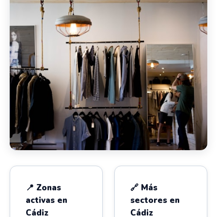
📍 Zonas
🔗 Más
activas en
sectores en
Cádiz
Cádiz