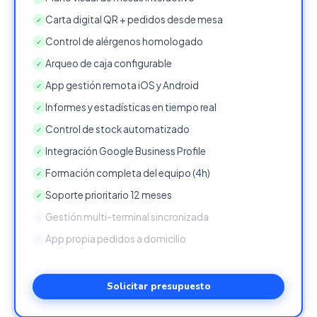
Carta digital QR + pedidos desde mesa
✓
Control de alérgenos homologado
✓
Arqueo de caja configurable
✓
App gestión remota iOS y Android
✓
Informes y estadísticas en tiempo real
✓
Control de stock automatizado
✓
Integración Google Business Profile
✓
Formación completa del equipo (4h)
✓
Soporte prioritario 12 meses
✓
Gestión multi-terminal sincronizada
✕
App propia pedidos a domicilio
✕
Solicitar presupuesto