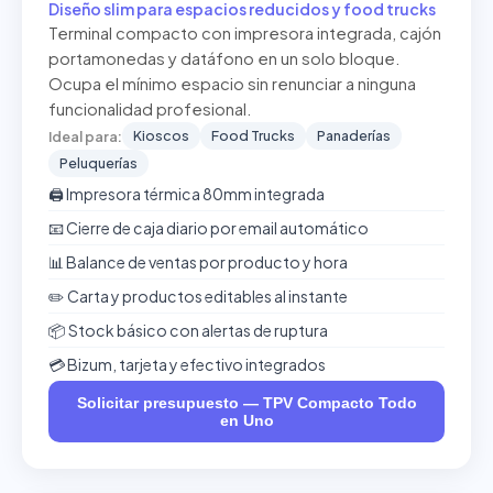
Diseño slim para espacios reducidos y food trucks
Terminal compacto con impresora integrada, cajón
portamonedas y datáfono en un solo bloque.
Ocupa el mínimo espacio sin renunciar a ninguna
funcionalidad profesional.
Kioscos
Food Trucks
Panaderías
Ideal para:
Peluquerías
🖨️ Impresora térmica 80mm integrada
📧 Cierre de caja diario por email automático
📊 Balance de ventas por producto y hora
✏️ Carta y productos editables al instante
📦 Stock básico con alertas de ruptura
💳 Bizum, tarjeta y efectivo integrados
Solicitar presupuesto — TPV Compacto Todo
en Uno