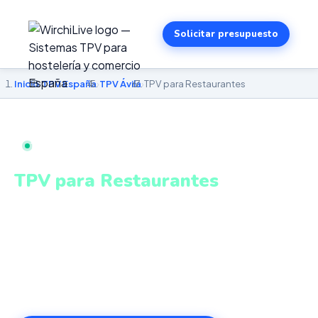
Solicitar presupuesto
Inicio
›
TPV España
›
TPV Ávila
›
TPV para Restaurantes
TPV PARA RESTAURANTES EN ÁVILA
TPV para Restaurantes
en Ávila
Pantalla KDS, gestión de mesas, menú del día,
escandallo y control de alérgenos homologado. Sistema
intuitivo y conectado para gestionar tu negocio en Ávila
desde cualquier lugar. VeriFactu incluido. Desde 499€.