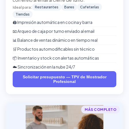
con envío al email al cierre de turno.
Restaurantes
Bares
Cafeterías
Ideal para:
Tiendas
🖨️ Impresión automática en cocina y barra
📧 Arqueo de caja por turno enviado al email
📊 Balance de ventas dinámico en tiempo real
🛒 Productos automodificables sin técnico
📦 Inventario y stock con alertas automáticas
☁️ Sincronización en la nube 24/7
Solicitar presupuesto — TPV de Mostrador
Profesional
MÁS COMPLETO