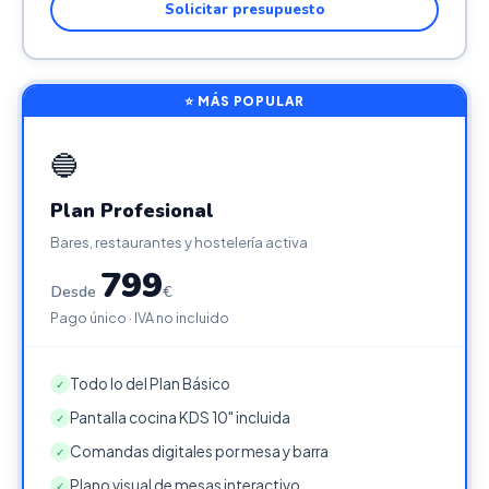
Solicitar presupuesto
⭐ MÁS POPULAR
🔵
Plan Profesional
Bares, restaurantes y hostelería activa
799
Desde
€
Pago único · IVA no incluido
Todo lo del Plan Básico
✓
Pantalla cocina KDS 10" incluida
✓
Comandas digitales por mesa y barra
✓
Plano visual de mesas interactivo
✓