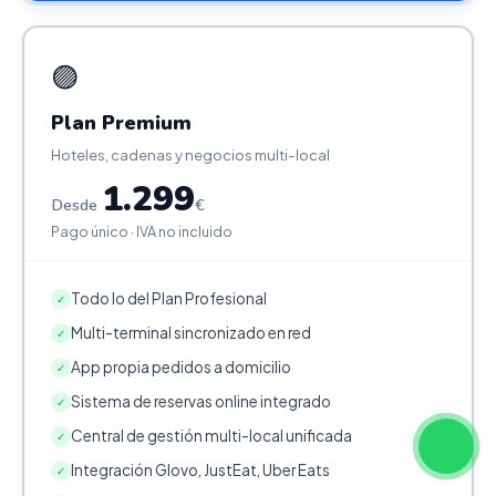
🟣
Plan Premium
Hoteles, cadenas y negocios multi-local
1.299
Desde
€
Pago único · IVA no incluido
Todo lo del Plan Profesional
✓
Multi-terminal sincronizado en red
✓
App propia pedidos a domicilio
✓
Sistema de reservas online integrado
✓
Central de gestión multi-local unificada
✓
Integración Glovo, JustEat, Uber Eats
✓