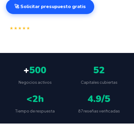
🚀 Solicitar presupuesto gratis
⭐
✅
★★★★★
4.9/5
(87 reseñas)
VeriFactu incluido
📦
🔒
Envío a toda España
Sin cuotas ocultas
+
500
52
Negocios activos
Capitales cubiertas
<2h
4.9/5
Tiempo de respuesta
87 reseñas verificadas