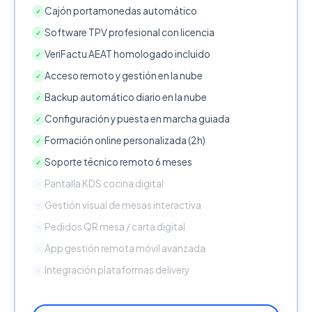
Cajón portamonedas automático
✓
Software TPV profesional con licencia
✓
VeriFactu AEAT homologado incluido
✓
Acceso remoto y gestión en la nube
✓
Backup automático diario en la nube
✓
Configuración y puesta en marcha guiada
✓
Formación online personalizada (2h)
✓
Soporte técnico remoto 6 meses
✓
Pantalla KDS cocina digital
✕
Gestión visual de mesas interactiva
✕
Pedidos QR mesa / carta digital
✕
App gestión remota móvil avanzada
✕
Integración plataformas delivery
✕