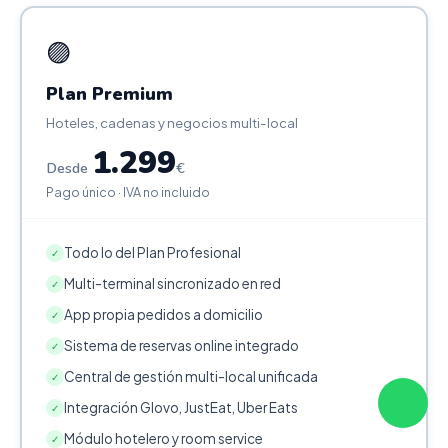
🟣
Plan Premium
Hoteles, cadenas y negocios multi-local
1.299
Desde
€
Pago único · IVA no incluido
Todo lo del Plan Profesional
✓
Multi-terminal sincronizado en red
✓
App propia pedidos a domicilio
✓
Sistema de reservas online integrado
✓
Central de gestión multi-local unificada
✓
Integración Glovo, JustEat, Uber Eats
✓
Módulo hotelero y room service
✓