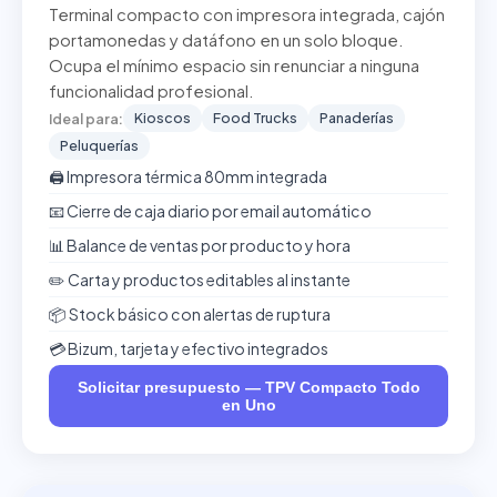
Terminal compacto con impresora integrada, cajón
portamonedas y datáfono en un solo bloque.
Ocupa el mínimo espacio sin renunciar a ninguna
funcionalidad profesional.
Kioscos
Food Trucks
Panaderías
Ideal para:
Peluquerías
🖨️ Impresora térmica 80mm integrada
📧 Cierre de caja diario por email automático
📊 Balance de ventas por producto y hora
✏️ Carta y productos editables al instante
📦 Stock básico con alertas de ruptura
💳 Bizum, tarjeta y efectivo integrados
Solicitar presupuesto — TPV Compacto Todo
en Uno