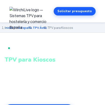
Solicitar presupuesto
Inicio
›
TPV España
›
TPV Ávila
›
TPV para Kioscos
TPV PARA KIOSCOS EN ÁVILA
TPV para Kioscos
en Ávila
TPV compacto y kioscos autoservicio táctiles para alta
rotación de clientes. Sistema intuitivo y conectado para
gestionar tu negocio en Ávila desde cualquier lugar.
VeriFactu incluido. Desde 499€.