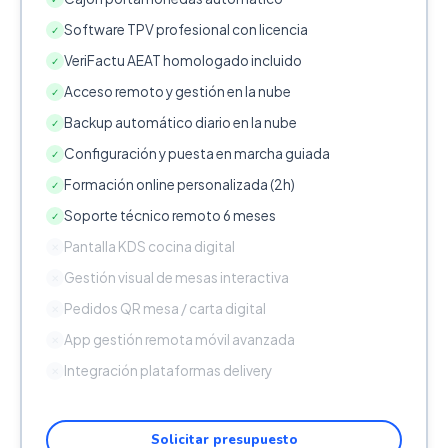
Software TPV profesional con licencia
✓
VeriFactu AEAT homologado incluido
✓
Acceso remoto y gestión en la nube
✓
Backup automático diario en la nube
✓
Configuración y puesta en marcha guiada
✓
Formación online personalizada (2h)
✓
Soporte técnico remoto 6 meses
✓
Pantalla KDS cocina digital
✕
Gestión visual de mesas interactiva
✕
Pedidos QR mesa / carta digital
✕
App gestión remota móvil avanzada
✕
Integración plataformas delivery
✕
Solicitar presupuesto