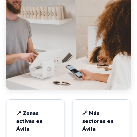
📍 Zonas
🔗 Más
activas en
sectores en
Ávila
Ávila