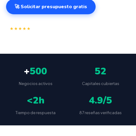
🚀 Solicitar presupuesto gratis
⭐
✅
★★★★★
4.9/5
(87 reseñas)
VeriFactu incluido
📦
🔒
Envío a toda España
Sin cuotas ocultas
+
500
52
Negocios activos
Capitales cubiertas
<2h
4.9/5
Tiempo de respuesta
87 reseñas verificadas