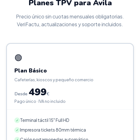
Planes TPV para Ávila
Precio único sin cuotas mensuales obligatorias.
VeriFactu, actualizaciones y soporte incluidos.
🟢
Plan Básico
Cafeterías, kioscos y pequeño comercio
499
Desde
€
Pago único · IVA no incluido
Terminal táctil 15" Full HD
✓
Impresora tickets 80mm térmica
✓
Cajón portamonedas automático
✓