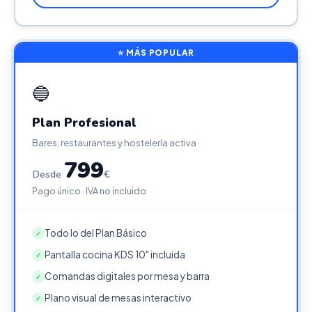
⭐ MÁS POPULAR
🔵
Plan Profesional
Bares, restaurantes y hostelería activa
799
Desde
€
Pago único · IVA no incluido
Todo lo del Plan Básico
✓
Pantalla cocina KDS 10" incluida
✓
Comandas digitales por mesa y barra
✓
Plano visual de mesas interactivo
✓