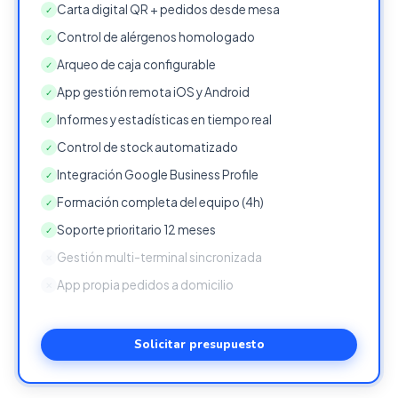
Carta digital QR + pedidos desde mesa
✓
Control de alérgenos homologado
✓
Arqueo de caja configurable
✓
App gestión remota iOS y Android
✓
Informes y estadísticas en tiempo real
✓
Control de stock automatizado
✓
Integración Google Business Profile
✓
Formación completa del equipo (4h)
✓
Soporte prioritario 12 meses
✓
Gestión multi-terminal sincronizada
✕
App propia pedidos a domicilio
✕
Solicitar presupuesto