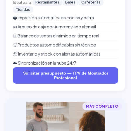
Restaurantes
Bares
Cafeterías
Ideal para:
Tiendas
🖨️ Impresión automática en cocina y barra
📧 Arqueo de caja por turno enviado al email
📊 Balance de ventas dinámico en tiempo real
🛒 Productos automodificables sin técnico
📦 Inventario y stock con alertas automáticas
☁️ Sincronización en la nube 24/7
Solicitar presupuesto — TPV de Mostrador
Profesional
MÁS COMPLETO