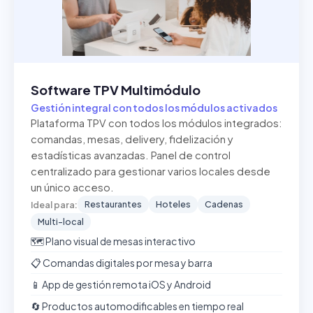
Software TPV Multimódulo
Gestión integral con todos los módulos activados
Plataforma TPV con todos los módulos integrados:
comandas, mesas, delivery, fidelización y
estadísticas avanzadas. Panel de control
centralizado para gestionar varios locales desde
un único acceso.
Restaurantes
Hoteles
Cadenas
Ideal para:
Multi-local
🗺️ Plano visual de mesas interactivo
📋 Comandas digitales por mesa y barra
📱 App de gestión remota iOS y Android
🔄 Productos automodificables en tiempo real