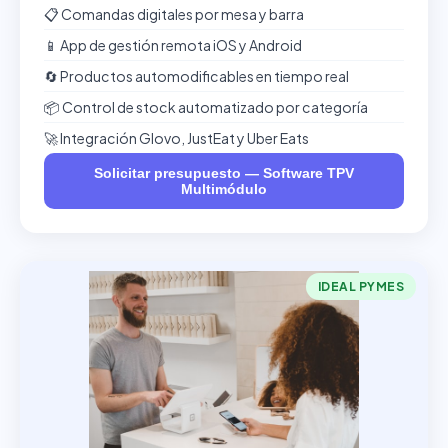
📋 Comandas digitales por mesa y barra
📱 App de gestión remota iOS y Android
🔄 Productos automodificables en tiempo real
📦 Control de stock automatizado por categoría
🚀 Integración Glovo, JustEat y Uber Eats
Solicitar presupuesto — Software TPV
Multimódulo
IDEAL PYMES