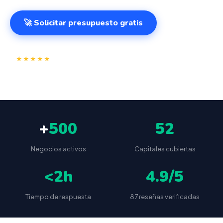
🚀 Solicitar presupuesto gratis
⭐
✅
★★★★★
4.9/5
(87 reseñas)
VeriFactu incluido
📦
🔒
Envío a toda España
Sin cuotas ocultas
+
500
52
Negocios activos
Capitales cubiertas
<2h
4.9/5
Tiempo de respuesta
87 reseñas verificadas