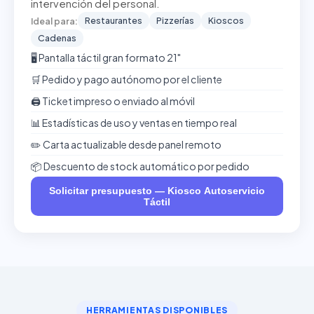
intervención del personal.
Restaurantes
Pizzerías
Kioscos
Ideal para:
Cadenas
🖥️ Pantalla táctil gran formato 21"
🛒 Pedido y pago autónomo por el cliente
🖨️ Ticket impreso o enviado al móvil
📊 Estadísticas de uso y ventas en tiempo real
✏️ Carta actualizable desde panel remoto
📦 Descuento de stock automático por pedido
Solicitar presupuesto — Kiosco Autoservicio
Táctil
HERRAMIENTAS DISPONIBLES