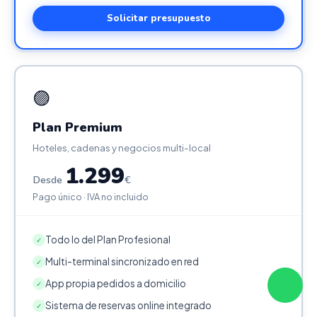
Solicitar presupuesto
🟣
Plan Premium
Hoteles, cadenas y negocios multi-local
1.299
Desde
€
Pago único · IVA no incluido
Todo lo del Plan Profesional
✓
Multi-terminal sincronizado en red
✓
App propia pedidos a domicilio
✓
Sistema de reservas online integrado
✓