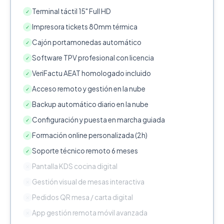
Terminal táctil 15" Full HD
✓
Impresora tickets 80mm térmica
✓
Cajón portamonedas automático
✓
Software TPV profesional con licencia
✓
VeriFactu AEAT homologado incluido
✓
Acceso remoto y gestión en la nube
✓
Backup automático diario en la nube
✓
Configuración y puesta en marcha guiada
✓
Formación online personalizada (2h)
✓
Soporte técnico remoto 6 meses
✓
Pantalla KDS cocina digital
✕
Gestión visual de mesas interactiva
✕
Pedidos QR mesa / carta digital
✕
App gestión remota móvil avanzada
✕