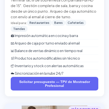
Terminal táctil de sobremesa con pantalla Full HD
de 15". Gestión completa de sala, barra y cocina
desde un único punto. Arqueo de caja automático
con envío al email al cierre de turno.
Restaurantes
Bares
Cafeterías
Ideal para:
Tiendas
🖨️ Impresión automática en cocina y barra
📧 Arqueo de caja por turno enviado al email
📊 Balance de ventas dinámico en tiempo real
🛒 Productos automodificables sin técnico
📦 Inventario y stock con alertas automáticas
☁️ Sincronización en la nube 24/7
Solicitar presupuesto — TPV de Mostrador
Profesional