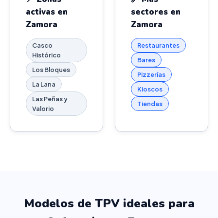
activas en
sectores en
Zamora
Zamora
Casco
Restaurantes
Histórico
Bares
Los Bloques
Pizzerías
La Lana
Kioscos
Las Peñas y
Tiendas
Valorio
Modelos de TPV ideales para