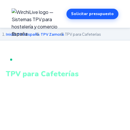
Solicitar presupuesto
Inicio
›
TPV España
›
TPV Zamora
›
TPV para Cafeterías
TPV PARA CAFETERÍAS EN ZAMORA
TPV para Cafeterías
en Zamora
Personalización de pedidos, venta de productos
envasados, turnos y estadísticas en tiempo real. Sistema
intuitivo y conectado para gestionar tu negocio en
Zamora desde cualquier lugar. VeriFactu incluido. Desde
499€.