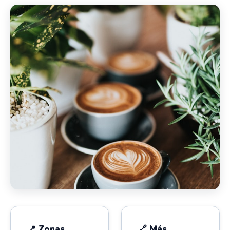
📍 Zonas
🔗 Más