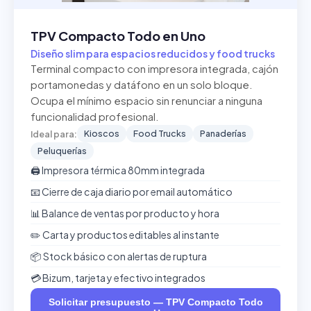
TPV Compacto Todo en Uno
Diseño slim para espacios reducidos y food trucks
Terminal compacto con impresora integrada, cajón
portamonedas y datáfono en un solo bloque.
Ocupa el mínimo espacio sin renunciar a ninguna
funcionalidad profesional.
Kioscos
Food Trucks
Panaderías
Ideal para:
Peluquerías
🖨️ Impresora térmica 80mm integrada
📧 Cierre de caja diario por email automático
📊 Balance de ventas por producto y hora
✏️ Carta y productos editables al instante
📦 Stock básico con alertas de ruptura
💳 Bizum, tarjeta y efectivo integrados
Solicitar presupuesto — TPV Compacto Todo