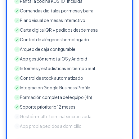
Pantalla cocina KDS 10" incluida
✓
Comandas digitales por mesa y barra
✓
Plano visual de mesas interactivo
✓
Carta digital QR + pedidos desde mesa
✓
Control de alérgenos homologado
✓
Arqueo de caja configurable
✓
App gestión remota iOS y Android
✓
Informes y estadísticas en tiempo real
✓
Control de stock automatizado
✓
Integración Google Business Profile
✓
Formación completa del equipo (4h)
✓
Soporte prioritario 12 meses
✓
Gestión multi-terminal sincronizada
✕
App propia pedidos a domicilio
✕