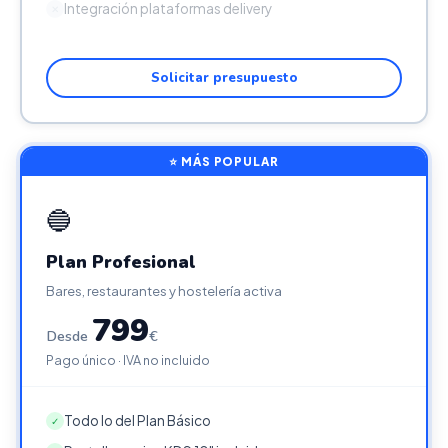
Integración plataformas delivery
✕
Solicitar presupuesto
⭐ MÁS POPULAR
🔵
Plan Profesional
Bares, restaurantes y hostelería activa
799
Desde
€
Pago único · IVA no incluido
Todo lo del Plan Básico
✓