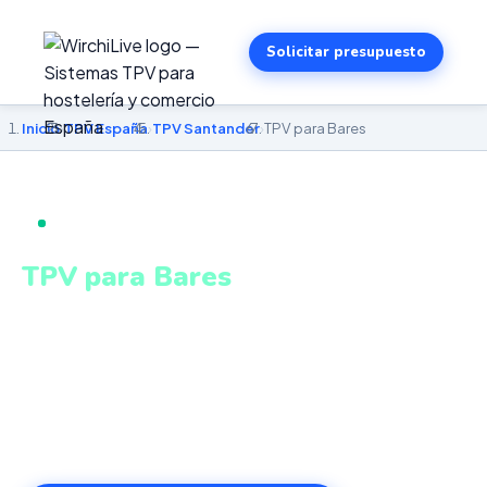
Solicitar presupuesto
Inicio
›
TPV España
›
TPV Santander
›
TPV para Bares
TPV PARA BARES EN SANTANDER
TPV para Bares
en Santander
Comandas de barra y mesa, cobro ágil, cuentas divididas
y control de turno en tiempo real. Sistema intuitivo y
conectado para gestionar tu negocio en Santander
desde cualquier lugar. VeriFactu incluido. Desde 499€.