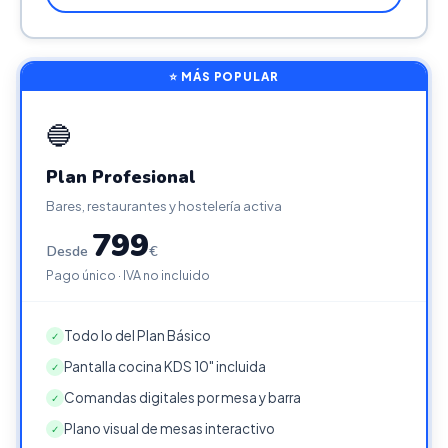
⭐ MÁS POPULAR
🔵
Plan Profesional
Bares, restaurantes y hostelería activa
799
Desde
€
Pago único · IVA no incluido
Todo lo del Plan Básico
✓
Pantalla cocina KDS 10" incluida
✓
Comandas digitales por mesa y barra
✓
Plano visual de mesas interactivo
✓