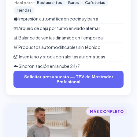
Restaurantes
Bares
Cafeterías
Ideal para:
Tiendas
🖨️ Impresión automática en cocina y barra
📧 Arqueo de caja por turno enviado al email
📊 Balance de ventas dinámico en tiempo real
🛒 Productos automodificables sin técnico
📦 Inventario y stock con alertas automáticas
☁️ Sincronización en la nube 24/7
Solicitar presupuesto — TPV de Mostrador
Profesional
MÁS COMPLETO