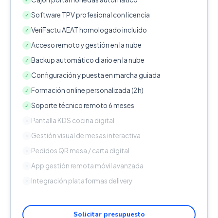
Software TPV profesional con licencia
✓
VeriFactu AEAT homologado incluido
✓
Acceso remoto y gestión en la nube
✓
Backup automático diario en la nube
✓
Configuración y puesta en marcha guiada
✓
Formación online personalizada (2h)
✓
Soporte técnico remoto 6 meses
✓
Pantalla KDS cocina digital
✕
Gestión visual de mesas interactiva
✕
Pedidos QR mesa / carta digital
✕
App gestión remota móvil avanzada
✕
Integración plataformas delivery
✕
Solicitar presupuesto