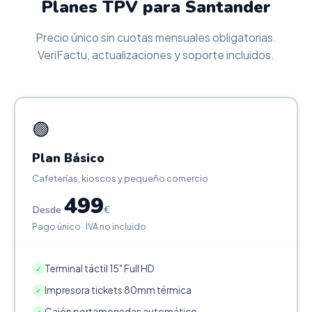
Planes TPV para Santander
Precio único sin cuotas mensuales obligatorias.
VeriFactu, actualizaciones y soporte incluidos.
🟢
Plan Básico
Cafeterías, kioscos y pequeño comercio
499
Desde
€
Pago único · IVA no incluido
Terminal táctil 15" Full HD
✓
Impresora tickets 80mm térmica
✓
Cajón portamonedas automático
✓