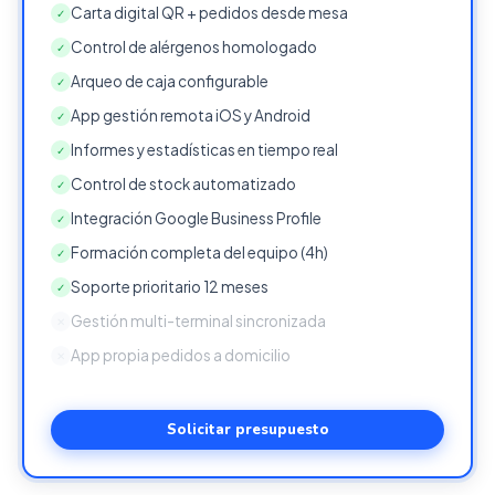
Carta digital QR + pedidos desde mesa
✓
Control de alérgenos homologado
✓
Arqueo de caja configurable
✓
App gestión remota iOS y Android
✓
Informes y estadísticas en tiempo real
✓
Control de stock automatizado
✓
Integración Google Business Profile
✓
Formación completa del equipo (4h)
✓
Soporte prioritario 12 meses
✓
Gestión multi-terminal sincronizada
✕
App propia pedidos a domicilio
✕
Solicitar presupuesto