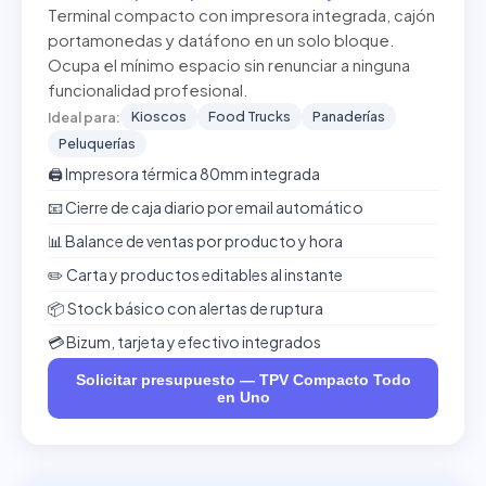
Terminal compacto con impresora integrada, cajón
portamonedas y datáfono en un solo bloque.
Ocupa el mínimo espacio sin renunciar a ninguna
funcionalidad profesional.
Kioscos
Food Trucks
Panaderías
Ideal para:
Peluquerías
🖨️ Impresora térmica 80mm integrada
📧 Cierre de caja diario por email automático
📊 Balance de ventas por producto y hora
✏️ Carta y productos editables al instante
📦 Stock básico con alertas de ruptura
💳 Bizum, tarjeta y efectivo integrados
Solicitar presupuesto — TPV Compacto Todo
en Uno