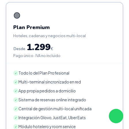
🟣
Plan Premium
Hoteles, cadenas y negocios multi-local
1.299
Desde
€
Pago único · IVA no incluido
Todo lo del Plan Profesional
✓
Multi-terminal sincronizado en red
✓
App propia pedidos a domicilio
✓
Sistema de reservas online integrado
✓
Central de gestión multi-local unificada
✓
Integración Glovo, JustEat, Uber Eats
✓
Módulo hotelero y room service
✓