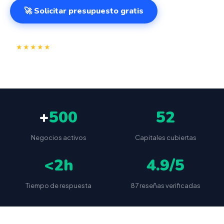
🚀 Solicitar presupuesto gratis
⭐
✅
★★★★★
4.9/5
(87 reseñas)
VeriFactu incluido
📦
🔒
Envío a toda España
Sin cuotas ocultas
+
500
52
Negocios activos
Capitales cubiertas
<2h
4.9/5
Tiempo de respuesta
87 reseñas verificadas