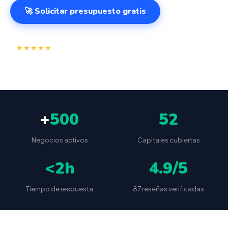
🚀 Solicitar presupuesto gratis
⭐
✅
★★★★★
4.9/5
(87 reseñas)
VeriFactu incluido
📦
🔒
Envío a toda España
Sin cuotas ocultas
+
500
52
Negocios activos
Capitales cubiertas
<2h
4.9/5
Tiempo de respuesta
87 reseñas verificadas