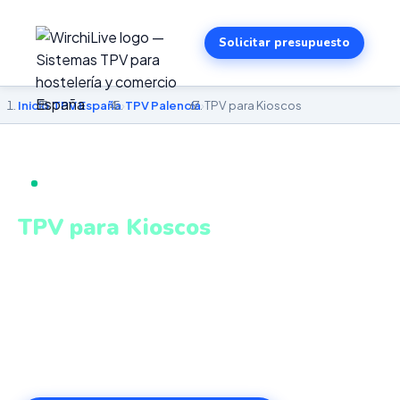
Solicitar presupuesto
Inicio
›
TPV España
›
TPV Palencia
›
TPV para Kioscos
TPV PARA KIOSCOS EN PALENCIA
TPV para Kioscos
en Palencia
TPV compacto y kioscos autoservicio táctiles para alta
rotación de clientes. Sistema intuitivo y conectado para
gestionar tu negocio en Palencia desde cualquier lugar.
VeriFactu incluido. Desde 499€.