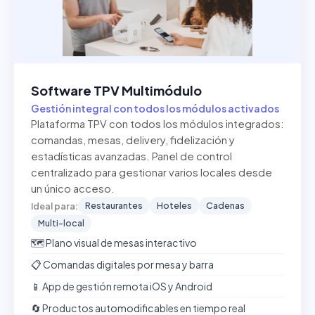
Software TPV Multimódulo
Gestión integral con todos los módulos activados
Plataforma TPV con todos los módulos integrados:
comandas, mesas, delivery, fidelización y
estadísticas avanzadas. Panel de control
centralizado para gestionar varios locales desde
un único acceso.
Restaurantes
Hoteles
Cadenas
Ideal para:
Multi-local
🗺️ Plano visual de mesas interactivo
📋 Comandas digitales por mesa y barra
📱 App de gestión remota iOS y Android
🔄 Productos automodificables en tiempo real