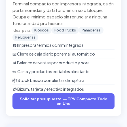
Terminal compacto con impresora integrada, cajón
portamonedas y datáfono en un solo bloque.
Ocupa el mínimo espacio sin renunciar a ninguna
funcionalidad profesional.
Kioscos
Food Trucks
Panaderías
Ideal para:
Peluquerías
🖨️ Impresora térmica 80mm integrada
📧 Cierre de caja diario por email automático
📊 Balance de ventas por producto y hora
✏️ Carta y productos editables al instante
📦 Stock básico con alertas de ruptura
💳 Bizum, tarjeta y efectivo integrados
Solicitar presupuesto — TPV Compacto Todo
en Uno