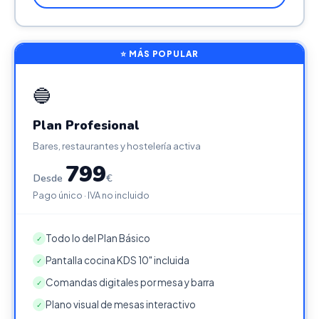
⭐ MÁS POPULAR
🔵
Plan Profesional
Bares, restaurantes y hostelería activa
799
Desde
€
Pago único · IVA no incluido
Todo lo del Plan Básico
✓
Pantalla cocina KDS 10" incluida
✓
Comandas digitales por mesa y barra
✓
Plano visual de mesas interactivo
✓