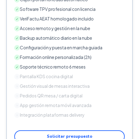
Software TPV profesional con licencia
✓
VeriFactu AEAT homologado incluido
✓
Acceso remoto y gestión en la nube
✓
Backup automático diario en la nube
✓
Configuración y puesta en marcha guiada
✓
Formación online personalizada (2h)
✓
Soporte técnico remoto 6 meses
✓
Pantalla KDS cocina digital
✕
Gestión visual de mesas interactiva
✕
Pedidos QR mesa / carta digital
✕
App gestión remota móvil avanzada
✕
Integración plataformas delivery
✕
Solicitar presupuesto