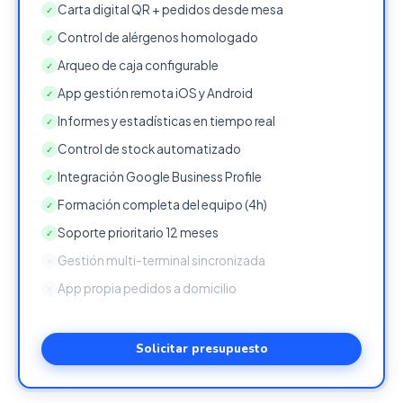
Carta digital QR + pedidos desde mesa
✓
Control de alérgenos homologado
✓
Arqueo de caja configurable
✓
App gestión remota iOS y Android
✓
Informes y estadísticas en tiempo real
✓
Control de stock automatizado
✓
Integración Google Business Profile
✓
Formación completa del equipo (4h)
✓
Soporte prioritario 12 meses
✓
Gestión multi-terminal sincronizada
✕
App propia pedidos a domicilio
✕
Solicitar presupuesto