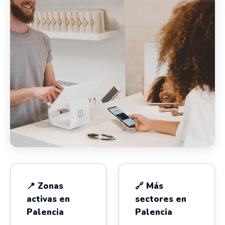
📍 Zonas
🔗 Más
activas en
sectores en
Palencia
Palencia