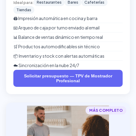
Restaurantes
Bares
Cafeterías
Ideal para:
Tiendas
🖨️ Impresión automática en cocina y barra
📧 Arqueo de caja por turno enviado al email
📊 Balance de ventas dinámico en tiempo real
🛒 Productos automodificables sin técnico
📦 Inventario y stock con alertas automáticas
☁️ Sincronización en la nube 24/7
Solicitar presupuesto — TPV de Mostrador
Profesional
MÁS COMPLETO