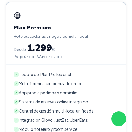
🟣
Plan Premium
Hoteles, cadenas y negocios multi-local
1.299
Desde
€
Pago único · IVA no incluido
Todo lo del Plan Profesional
✓
Multi-terminal sincronizado en red
✓
App propia pedidos a domicilio
✓
Sistema de reservas online integrado
✓
Central de gestión multi-local unificada
✓
Integración Glovo, JustEat, Uber Eats
✓
Módulo hotelero y room service
✓