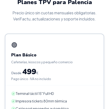
Planes TPV para Palencia
Precio único sin cuotas mensuales obligatorias.
VeriFactu, actualizaciones y soporte incluidos.
🟢
Plan Básico
Cafeterías, kioscos y pequeño comercio
499
Desde
€
Pago único · IVA no incluido
Terminal táctil 15" Full HD
✓
Impresora tickets 80mm térmica
✓
Cajón portamonedas automático
✓