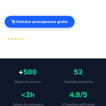
desde cualquier lugar. VeriFactu incluido. Desde 499€.
🚀 Solicitar presupuesto gratis
⭐
✅
★★★★★
4.9/5
(87 reseñas)
VeriFactu incluido
📦
🔒
Envío a toda España
Sin cuotas ocultas
+
500
52
Negocios activos
Capitales cubiertas
<2h
4.9/5
Tiempo de respuesta
87 reseñas verificadas