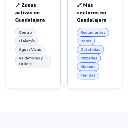
📍 Zonas
🔗 Más
activas en
sectores en
Guadalajara
Guadalajara
Centro
Restaurantes
El Alamín
Bares
Aguas Vivas
Cafeterías
Valdeflores y
Pizzerías
La Roja
Kioscos
Tiendas