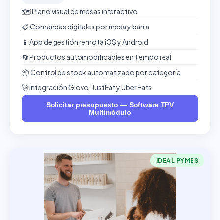
🗺️ Plano visual de mesas interactivo
📋 Comandas digitales por mesa y barra
📱 App de gestión remota iOS y Android
🔄 Productos automodificables en tiempo real
📦 Control de stock automatizado por categoría
🚀 Integración Glovo, JustEat y Uber Eats
Solicitar presupuesto — Software TPV
Multimódulo
IDEAL PYMES