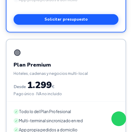
Solicitar presupuesto
🟣
Plan Premium
Hoteles, cadenas y negocios multi-local
1.299
Desde
€
Pago único · IVA no incluido
Todo lo del Plan Profesional
✓
Multi-terminal sincronizado en red
✓
App propia pedidos a domicilio
✓