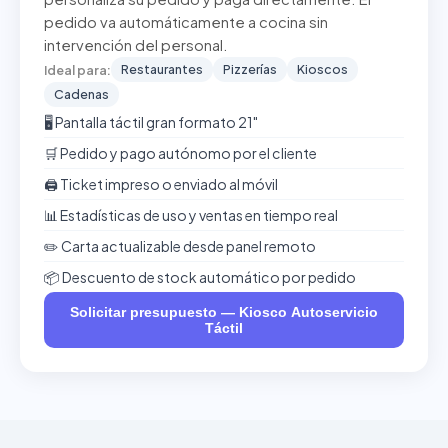
pedido va automáticamente a cocina sin
intervención del personal.
Restaurantes
Pizzerías
Kioscos
Ideal para:
Cadenas
🖥️ Pantalla táctil gran formato 21"
🛒 Pedido y pago autónomo por el cliente
🖨️ Ticket impreso o enviado al móvil
📊 Estadísticas de uso y ventas en tiempo real
✏️ Carta actualizable desde panel remoto
📦 Descuento de stock automático por pedido
Solicitar presupuesto — Kiosco Autoservicio
Táctil