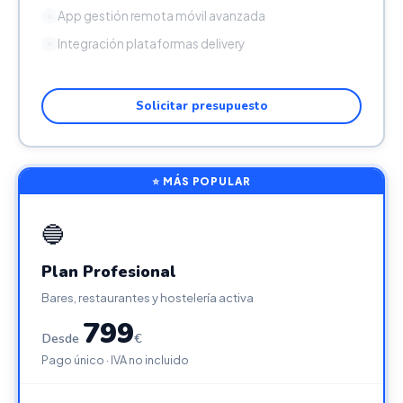
App gestión remota móvil avanzada
✕
Integración plataformas delivery
✕
Solicitar presupuesto
⭐ MÁS POPULAR
🔵
Plan Profesional
Bares, restaurantes y hostelería activa
799
Desde
€
Pago único · IVA no incluido