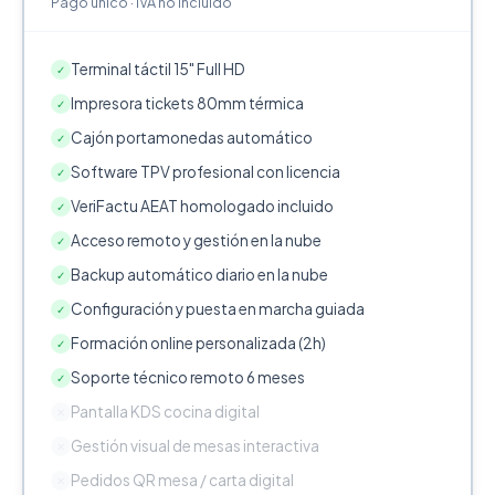
Pago único · IVA no incluido
Terminal táctil 15" Full HD
✓
Impresora tickets 80mm térmica
✓
Cajón portamonedas automático
✓
Software TPV profesional con licencia
✓
VeriFactu AEAT homologado incluido
✓
Acceso remoto y gestión en la nube
✓
Backup automático diario en la nube
✓
Configuración y puesta en marcha guiada
✓
Formación online personalizada (2h)
✓
Soporte técnico remoto 6 meses
✓
Pantalla KDS cocina digital
✕
Gestión visual de mesas interactiva
✕
Pedidos QR mesa / carta digital
✕