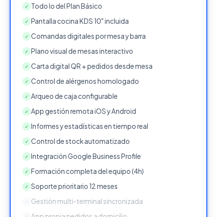
Todo lo del Plan Básico
✓
Pantalla cocina KDS 10" incluida
✓
Comandas digitales por mesa y barra
✓
Plano visual de mesas interactivo
✓
Carta digital QR + pedidos desde mesa
✓
Control de alérgenos homologado
✓
Arqueo de caja configurable
✓
App gestión remota iOS y Android
✓
Informes y estadísticas en tiempo real
✓
Control de stock automatizado
✓
Integración Google Business Profile
✓
Formación completa del equipo (4h)
✓
Soporte prioritario 12 meses
✓
Gestión multi-terminal sincronizada
✕
App propia pedidos a domicilio
✕