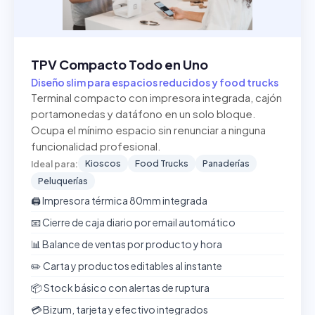
TPV Compacto Todo en Uno
Diseño slim para espacios reducidos y food trucks
Terminal compacto con impresora integrada, cajón
portamonedas y datáfono en un solo bloque.
Ocupa el mínimo espacio sin renunciar a ninguna
funcionalidad profesional.
Kioscos
Food Trucks
Panaderías
Ideal para:
Peluquerías
🖨️ Impresora térmica 80mm integrada
📧 Cierre de caja diario por email automático
📊 Balance de ventas por producto y hora
✏️ Carta y productos editables al instante
📦 Stock básico con alertas de ruptura
💳 Bizum, tarjeta y efectivo integrados