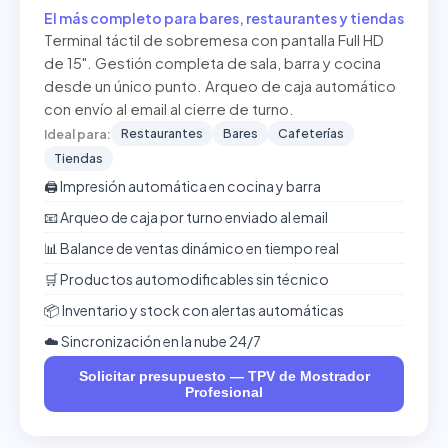
El más completo para bares, restaurantes y tiendas
Terminal táctil de sobremesa con pantalla Full HD
de 15". Gestión completa de sala, barra y cocina
desde un único punto. Arqueo de caja automático
con envío al email al cierre de turno.
Restaurantes
Bares
Cafeterías
Ideal para:
Tiendas
🖨️ Impresión automática en cocina y barra
📧 Arqueo de caja por turno enviado al email
📊 Balance de ventas dinámico en tiempo real
🛒 Productos automodificables sin técnico
📦 Inventario y stock con alertas automáticas
☁️ Sincronización en la nube 24/7
Solicitar presupuesto — TPV de Mostrador
Profesional