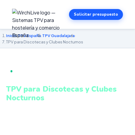
Solicitar presupuesto
Inicio
›
TPV España
›
TPV Guadalajara
›
TPV para Discotecas y Clubes Nocturnos
TPV PARA DISCOTECAS Y CLUBES NOCTURNOS EN
GUADALAJARA
TPV para Discotecas y Clubes
Nocturnos
en Guadalajara
Control de barras, reservas VIP, gestión de sala y cobros
ágiles en entornos de alto volumen. Sistema intuitivo y
conectado para gestionar tu negocio en Guadalajara