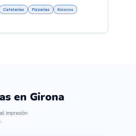
Cafeterías
Pizzerías
Kioscos
as en Girona
il, impresión
.