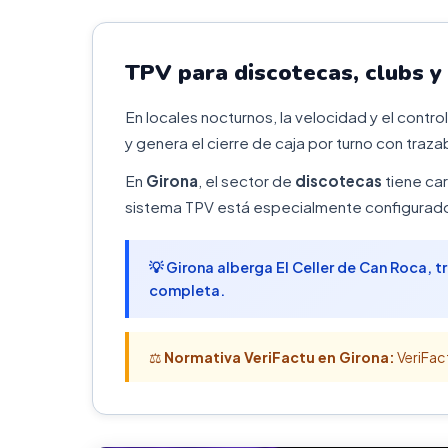
TPV para discotecas, clubs y
En locales nocturnos, la velocidad y el contr
y genera el cierre de caja por turno con traz
En
Girona
, el sector de
discotecas
tiene car
sistema TPV está especialmente configurado 
💡 Girona alberga El Celler de Can Roca, t
completa.
⚖️
Normativa VeriFactu en Girona:
VeriFac