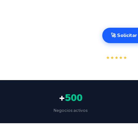
entornos de al
negocio en Gir
🚀 Solicita
⭐
★★★★★
4.9/
+
500
Negocios activos