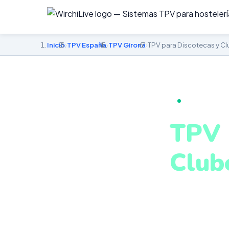
Inicio
›
TPV España
›
TPV Girona
›
TPV para Discotecas y C
TPV PARA DI
TPV 
Club
en G
Control de bar