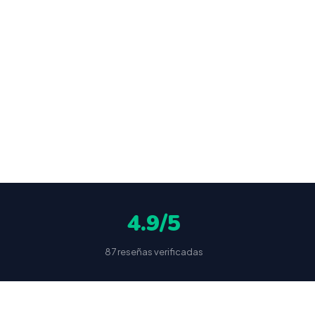
r tu
9€.
ocultas
4.9/5
87 reseñas verificadas