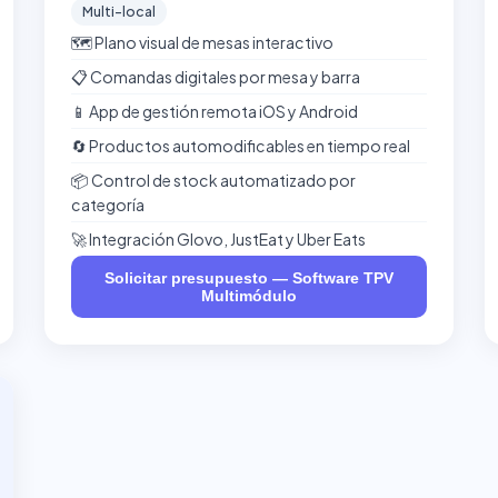
Multi-local
🗺️ Plano visual de mesas interactivo
📋 Comandas digitales por mesa y barra
📱 App de gestión remota iOS y Android
🔄 Productos automodificables en tiempo real
📦 Control de stock automatizado por
categoría
🚀 Integración Glovo, JustEat y Uber Eats
Solicitar presupuesto — Software TPV
Multimódulo