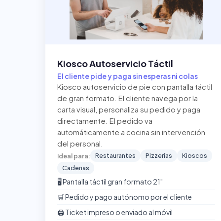
Kiosco Autoservicio Táctil
El cliente pide y paga sin esperas ni colas
Kiosco autoservicio de pie con pantalla táctil
de gran formato. El cliente navega por la
carta visual, personaliza su pedido y paga
directamente. El pedido va
automáticamente a cocina sin intervención
del personal.
Restaurantes
Pizzerías
Kioscos
Ideal para:
Cadenas
🖥️ Pantalla táctil gran formato 21"
🛒 Pedido y pago autónomo por el cliente
🖨️ Ticket impreso o enviado al móvil