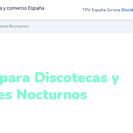
TPV España
›
Girona
›
Disco
lubes Nocturnos
SCOTECAS Y CLUBES NOCTURNOS EN GIRONA
para Discotecas y
es Nocturnos
irona
ras, reservas VIP, gestión de sala y cobros ágiles en