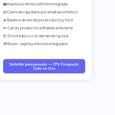
🖨️ Impresora térmica 80mm integrada
📧 Cierre de caja diario por email automático
📊 Balance de ventas por producto y hora
✏️ Carta y productos editables al instante
📦 Stock básico con alertas de ruptura
💳 Bizum, tarjeta y efectivo integrados
Solicitar presupuesto — TPV Compacto
Todo en Uno