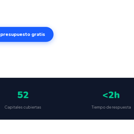
to volumen. Sistema intuitivo y conectado para gestiona
ona desde cualquier lugar. VeriFactu incluido. Desde 49
r presupuesto gratis
✅
📦
🔒
5
(87 reseñas)
VeriFactu incluido
Envío a toda España
Sin cuotas 
52
<2h
Capitales cubiertas
Tiempo de respuesta