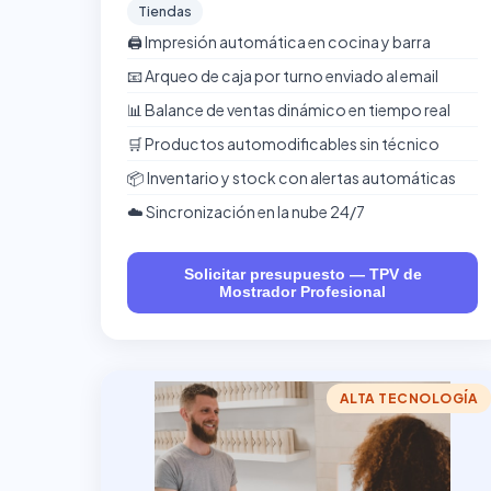
Tiendas
🖨️ Impresión automática en cocina y barra
📧 Arqueo de caja por turno enviado al email
📊 Balance de ventas dinámico en tiempo real
🛒 Productos automodificables sin técnico
📦 Inventario y stock con alertas automáticas
☁️ Sincronización en la nube 24/7
Solicitar presupuesto — TPV de
Mostrador Profesional
ALTA TECNOLOGÍA