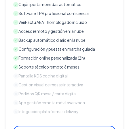
Cajón portamonedas automático
✓
Software TPV profesional con licencia
✓
VeriFactu AEAT homologado incluido
✓
Acceso remoto y gestión en la nube
✓
Backup automático diario en la nube
✓
Configuración y puesta en marcha guiada
✓
Formación online personalizada (2h)
✓
Soporte técnico remoto 6 meses
✓
Pantalla KDS cocina digital
✕
Gestión visual de mesas interactiva
✕
Pedidos QR mesa / carta digital
✕
App gestión remota móvil avanzada
✕
Integración plataformas delivery
✕