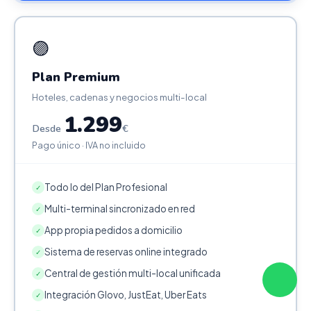
🟣
Plan Premium
Hoteles, cadenas y negocios multi-local
1.299
Desde
€
Pago único · IVA no incluido
Todo lo del Plan Profesional
✓
Multi-terminal sincronizado en red
✓
App propia pedidos a domicilio
✓
Sistema de reservas online integrado
✓
Central de gestión multi-local unificada
✓
Integración Glovo, JustEat, Uber Eats
✓