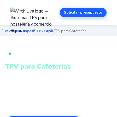
Solicitar presupuesto
Inicio
›
TPV España
›
TPV Gijón
›
TPV para Cafeterías
TPV PARA CAFETERÍAS EN GIJÓN
TPV para Cafeterías
en Gijón
Personalización de pedidos, venta de productos
envasados, turnos y estadísticas en tiempo real. Sistema
intuitivo y conectado para gestionar tu negocio en Gijón
desde cualquier lugar. VeriFactu incluido. Desde 499€.