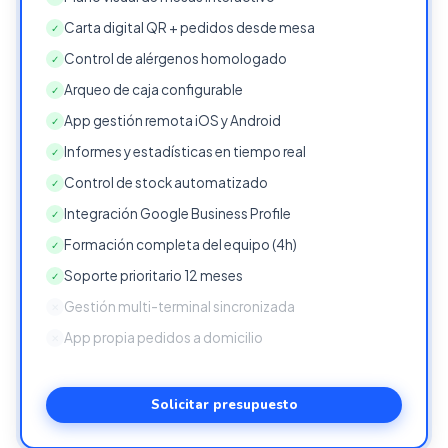
Carta digital QR + pedidos desde mesa
✓
Control de alérgenos homologado
✓
Arqueo de caja configurable
✓
App gestión remota iOS y Android
✓
Informes y estadísticas en tiempo real
✓
Control de stock automatizado
✓
Integración Google Business Profile
✓
Formación completa del equipo (4h)
✓
Soporte prioritario 12 meses
✓
Gestión multi-terminal sincronizada
✕
App propia pedidos a domicilio
✕
Solicitar presupuesto