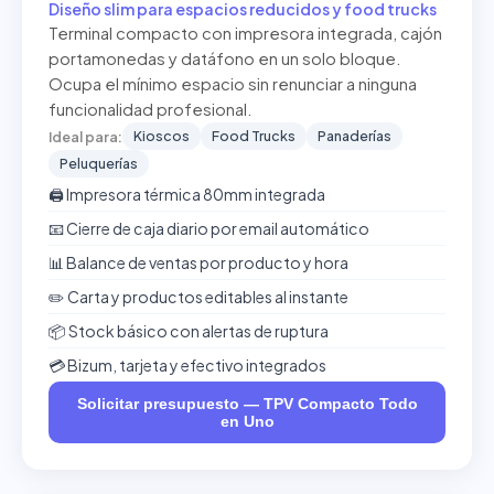
Diseño slim para espacios reducidos y food trucks
Terminal compacto con impresora integrada, cajón
portamonedas y datáfono en un solo bloque.
Ocupa el mínimo espacio sin renunciar a ninguna
funcionalidad profesional.
Kioscos
Food Trucks
Panaderías
Ideal para:
Peluquerías
🖨️ Impresora térmica 80mm integrada
📧 Cierre de caja diario por email automático
📊 Balance de ventas por producto y hora
✏️ Carta y productos editables al instante
📦 Stock básico con alertas de ruptura
💳 Bizum, tarjeta y efectivo integrados
Solicitar presupuesto — TPV Compacto Todo
en Uno