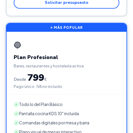
Solicitar presupuesto
⭐ MÁS POPULAR
🔵
Plan Profesional
Bares, restaurantes y hostelería activa
799
Desde
€
Pago único · IVA no incluido
Todo lo del Plan Básico
✓
Pantalla cocina KDS 10" incluida
✓
Comandas digitales por mesa y barra
✓
Plano visual de mesas interactivo
✓