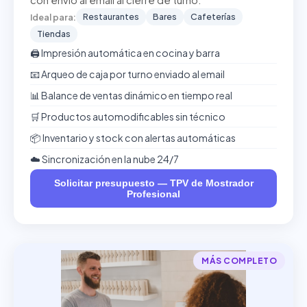
con envío al email al cierre de turno.
Restaurantes
Bares
Cafeterías
Ideal para:
Tiendas
🖨️ Impresión automática en cocina y barra
📧 Arqueo de caja por turno enviado al email
📊 Balance de ventas dinámico en tiempo real
🛒 Productos automodificables sin técnico
📦 Inventario y stock con alertas automáticas
☁️ Sincronización en la nube 24/7
Solicitar presupuesto — TPV de Mostrador
Profesional
MÁS COMPLETO