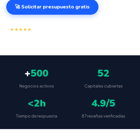
🚀 Solicitar presupuesto gratis
⭐
✅
★★★★★
4.9/5
(87 reseñas)
VeriFactu incluido
📦
🔒
Envío a toda España
Sin cuotas ocultas
+
500
52
Negocios activos
Capitales cubiertas
<2h
4.9/5
Tiempo de respuesta
87 reseñas verificadas