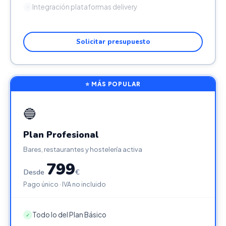
Integración plataformas delivery
✕
Solicitar presupuesto
⭐ MÁS POPULAR
🔵
Plan Profesional
Bares, restaurantes y hostelería activa
799
Desde
€
Pago único · IVA no incluido
Todo lo del Plan Básico
✓