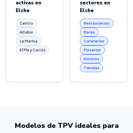
activas en
sectores en
Elche
Elche
Centro
Restaurantes
Altabix
Bares
La Marina
Cafeterías
El Pla y Carrús
Pizzerías
Kioscos
Tiendas
Modelos de TPV ideales para