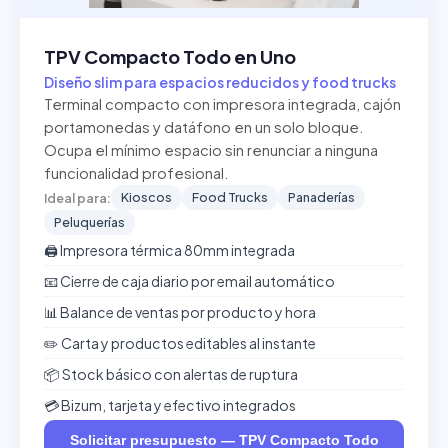
TPV Compacto Todo en Uno
Diseño slim para espacios reducidos y food trucks
Terminal compacto con impresora integrada, cajón
portamonedas y datáfono en un solo bloque.
Ocupa el mínimo espacio sin renunciar a ninguna
funcionalidad profesional.
Kioscos
Food Trucks
Panaderías
Ideal para:
Peluquerías
🖨️ Impresora térmica 80mm integrada
📧 Cierre de caja diario por email automático
📊 Balance de ventas por producto y hora
✏️ Carta y productos editables al instante
📦 Stock básico con alertas de ruptura
💳 Bizum, tarjeta y efectivo integrados
Solicitar presupuesto — TPV Compacto Todo