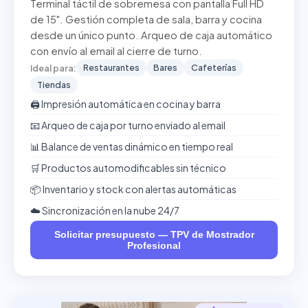
Terminal táctil de sobremesa con pantalla Full HD
de 15". Gestión completa de sala, barra y cocina
desde un único punto. Arqueo de caja automático
con envío al email al cierre de turno.
Restaurantes
Bares
Cafeterías
Ideal para:
Tiendas
🖨️ Impresión automática en cocina y barra
📧 Arqueo de caja por turno enviado al email
📊 Balance de ventas dinámico en tiempo real
🛒 Productos automodificables sin técnico
📦 Inventario y stock con alertas automáticas
☁️ Sincronización en la nube 24/7
Solicitar presupuesto — TPV de Mostrador
Profesional