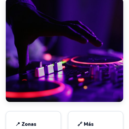
📍 Zonas
🔗 Más