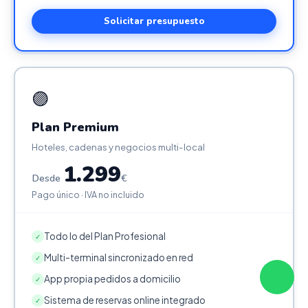
Solicitar presupuesto
🟣
Plan Premium
Hoteles, cadenas y negocios multi-local
1.299
Desde
€
Pago único · IVA no incluido
Todo lo del Plan Profesional
✓
Multi-terminal sincronizado en red
✓
App propia pedidos a domicilio
✓
Sistema de reservas online integrado
✓