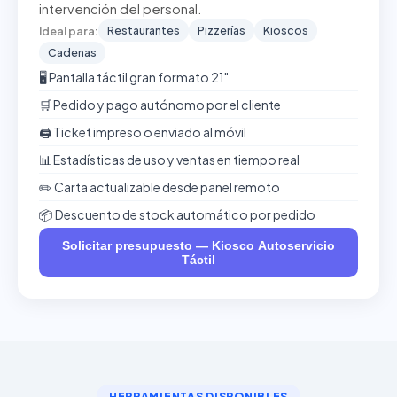
intervención del personal.
Restaurantes
Pizzerías
Kioscos
Ideal para:
Cadenas
🖥️ Pantalla táctil gran formato 21"
🛒 Pedido y pago autónomo por el cliente
🖨️ Ticket impreso o enviado al móvil
📊 Estadísticas de uso y ventas en tiempo real
✏️ Carta actualizable desde panel remoto
📦 Descuento de stock automático por pedido
Solicitar presupuesto — Kiosco Autoservicio
Táctil
HERRAMIENTAS DISPONIBLES