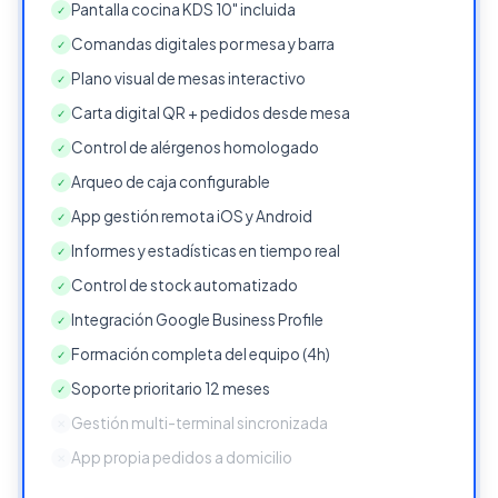
Pantalla cocina KDS 10" incluida
✓
Comandas digitales por mesa y barra
✓
Plano visual de mesas interactivo
✓
Carta digital QR + pedidos desde mesa
✓
Control de alérgenos homologado
✓
Arqueo de caja configurable
✓
App gestión remota iOS y Android
✓
Informes y estadísticas en tiempo real
✓
Control de stock automatizado
✓
Integración Google Business Profile
✓
Formación completa del equipo (4h)
✓
Soporte prioritario 12 meses
✓
Gestión multi-terminal sincronizada
✕
App propia pedidos a domicilio
✕