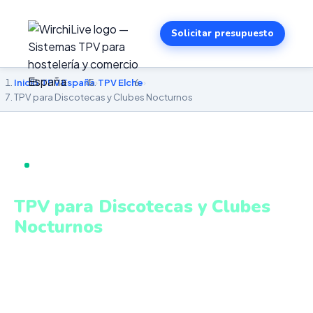
Solicitar presupuesto
Inicio
›
TPV España
›
TPV Elche
›
TPV para Discotecas y Clubes Nocturnos
TPV PARA DISCOTECAS Y CLUBES NOCTURNOS EN
ELCHE
TPV para Discotecas y Clubes
Nocturnos
en Elche
Control de barras, reservas VIP, gestión de sala y cobros
ágiles en entornos de alto volumen. Sistema intuitivo y
conectado para gestionar tu negocio en Elche desde