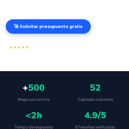
cualquier lugar. VeriFactu incluido. Desde 499€.
🚀 Solicitar presupuesto gratis
⭐
✅
★★★★★
4.9/5
(87 reseñas)
VeriFactu incluido
📦
🔒
Envío a toda España
Sin cuotas ocultas
+
500
52
Negocios activos
Capitales cubiertas
<2h
4.9/5
Tiempo de respuesta
87 reseñas verificadas