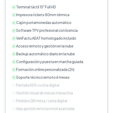
Terminal táctil 15" Full HD
✓
Impresora tickets 80mm térmica
✓
Cajón portamonedas automático
✓
Software TPV profesional con licencia
✓
VeriFactu AEAT homologado incluido
✓
Acceso remoto y gestión en la nube
✓
Backup automático diario en la nube
✓
Configuración y puesta en marcha guiada
✓
Formación online personalizada (2h)
✓
Soporte técnico remoto 6 meses
✓
Pantalla KDS cocina digital
✕
Gestión visual de mesas interactiva
✕
Pedidos QR mesa / carta digital
✕
App gestión remota móvil avanzada
✕