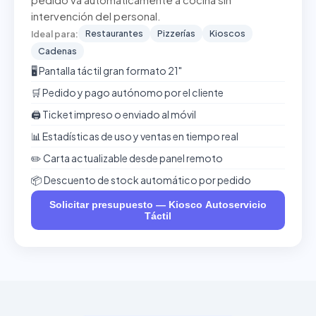
pedido va automáticamente a cocina sin
intervención del personal.
Restaurantes
Pizzerías
Kioscos
Ideal para:
Cadenas
🖥️ Pantalla táctil gran formato 21"
🛒 Pedido y pago autónomo por el cliente
🖨️ Ticket impreso o enviado al móvil
📊 Estadísticas de uso y ventas en tiempo real
✏️ Carta actualizable desde panel remoto
📦 Descuento de stock automático por pedido
Solicitar presupuesto — Kiosco Autoservicio
Táctil