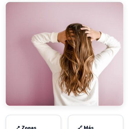
📍 Zonas
🔗 Más