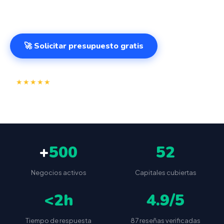
cualquier lugar. VeriFactu incluido. Desde 499€.
🚀 Solicitar presupuesto gratis
⭐
✅
★★★★★
4.9/5
(87 reseñas)
VeriFactu incluido
📦
🔒
Envío a toda España
Sin cuotas ocultas
+
500
52
Negocios activos
Capitales cubiertas
<2h
4.9/5
Tiempo de respuesta
87 reseñas verificadas