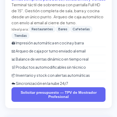
Terminal táctil de sobremesa con pantalla Full HD
de 15". Gestión completa de sala, barra y cocina
desde un único punto. Arqueo de caja automático
con envío al email al cierre de turno.
Restaurantes
Bares
Cafeterías
Ideal para:
Tiendas
🖨️ Impresión automática en cocina y barra
📧 Arqueo de caja por turno enviado al email
📊 Balance de ventas dinámico en tiempo real
🛒 Productos automodificables sin técnico
📦 Inventario y stock con alertas automáticas
☁️ Sincronización en la nube 24/7
Solicitar presupuesto — TPV de Mostrador
Profesional