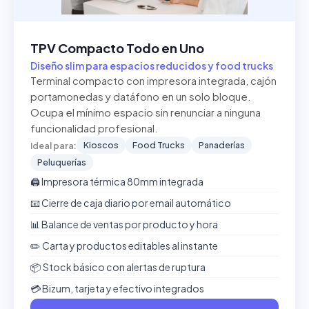
TPV Compacto Todo en Uno
Diseño slim para espacios reducidos y food trucks
Terminal compacto con impresora integrada, cajón
portamonedas y datáfono en un solo bloque.
Ocupa el mínimo espacio sin renunciar a ninguna
funcionalidad profesional.
Kioscos
Food Trucks
Panaderías
Ideal para:
Peluquerías
🖨️ Impresora térmica 80mm integrada
📧 Cierre de caja diario por email automático
📊 Balance de ventas por producto y hora
✏️ Carta y productos editables al instante
📦 Stock básico con alertas de ruptura
💳 Bizum, tarjeta y efectivo integrados