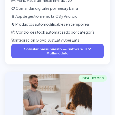
🗺️ Plano visual de mesas interactivo
📋 Comandas digitales por mesa y barra
📱 App de gestión remota iOS y Android
🔄 Productos automodificables en tiempo real
📦 Control de stock automatizado por categoría
🚀 Integración Glovo, JustEat y Uber Eats
Solicitar presupuesto — Software TPV
Multimódulo
IDEAL PYMES