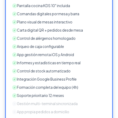
Pantalla cocina KDS 10" incluida
✓
Comandas digitales por mesa y barra
✓
Plano visual de mesas interactivo
✓
Carta digital QR + pedidos desde mesa
✓
Control de alérgenos homologado
✓
Arqueo de caja configurable
✓
App gestión remota iOS y Android
✓
Informes y estadísticas en tiempo real
✓
Control de stock automatizado
✓
Integración Google Business Profile
✓
Formación completa del equipo (4h)
✓
Soporte prioritario 12 meses
✓
Gestión multi-terminal sincronizada
✕
App propia pedidos a domicilio
✕