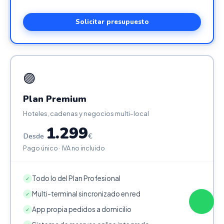
Solicitar presupuesto
🟣
Plan Premium
Hoteles, cadenas y negocios multi-local
1.299
Desde
€
Pago único · IVA no incluido
Todo lo del Plan Profesional
✓
Multi-terminal sincronizado en red
✓
App propia pedidos a domicilio
✓