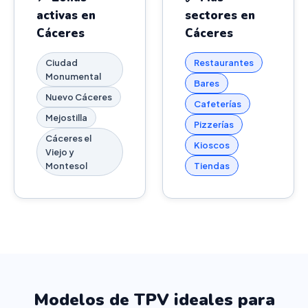
activas en
sectores en
Cáceres
Cáceres
Ciudad
Restaurantes
Monumental
Bares
Nuevo Cáceres
Cafeterías
Mejostilla
Pizzerías
Cáceres el
Kioscos
Viejo y
Montesol
Tiendas
Modelos de TPV ideales para