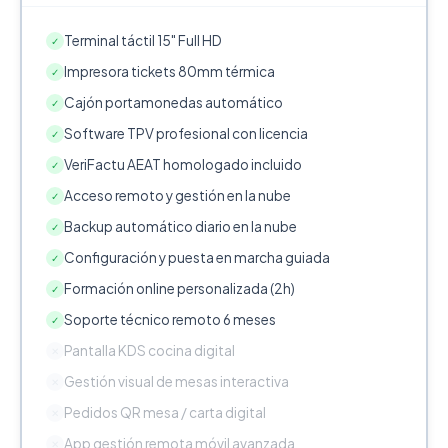
Terminal táctil 15" Full HD
✓
Impresora tickets 80mm térmica
✓
Cajón portamonedas automático
✓
Software TPV profesional con licencia
✓
VeriFactu AEAT homologado incluido
✓
Acceso remoto y gestión en la nube
✓
Backup automático diario en la nube
✓
Configuración y puesta en marcha guiada
✓
Formación online personalizada (2h)
✓
Soporte técnico remoto 6 meses
✓
Pantalla KDS cocina digital
✕
Gestión visual de mesas interactiva
✕
Pedidos QR mesa / carta digital
✕
App gestión remota móvil avanzada
✕