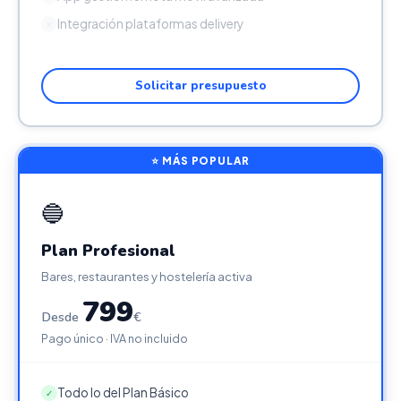
Integración plataformas delivery
✕
Solicitar presupuesto
⭐ MÁS POPULAR
🔵
Plan Profesional
Bares, restaurantes y hostelería activa
799
Desde
€
Pago único · IVA no incluido
Todo lo del Plan Básico
✓