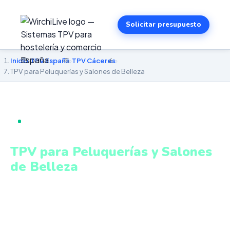
Solicitar presupuesto
Inicio
›
TPV España
›
TPV Cáceres
›
TPV para Peluquerías y Salones de Belleza
TPV PARA PELUQUERÍAS Y SALONES DE BELLEZA EN
CÁCERES
TPV para Peluquerías y Salones
de Belleza
en Cáceres
Gestión de citas, servicios y productos con cobro
integrado y control de agenda. Sistema intuitivo y
conectado para gestionar tu negocio en Cáceres desde