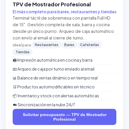
TPV de Mostrador Profesional
El más completo para bares, restaurantes y tiendas
Terminal táctil de sobremesa con pantalla Full HD
de 15". Gestión completa de sala, barra y cocina
desde un único punto. Arqueo de caja automático
con envío al email al cierre de turno.
Restaurantes
Bares
Cafeterías
Ideal para:
Tiendas
🖨️ Impresión automática en cocina y barra
📧 Arqueo de caja por turno enviado al email
📊 Balance de ventas dinámico en tiempo real
🛒 Productos automodificables sin técnico
📦 Inventario y stock con alertas automáticas
☁️ Sincronización en la nube 24/7
Solicitar presupuesto — TPV de Mostrador
Profesional