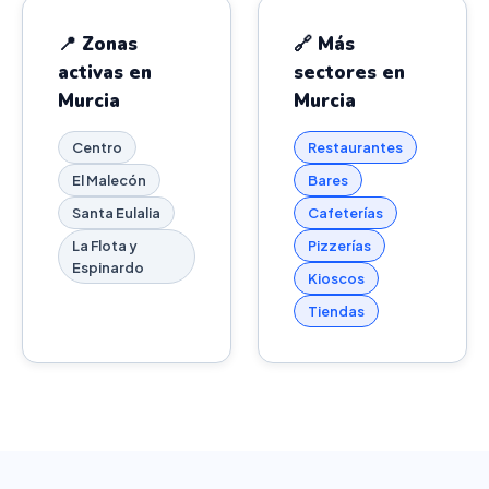
📍 Zonas
🔗 Más
activas en
sectores en
Murcia
Murcia
Centro
Restaurantes
El Malecón
Bares
Santa Eulalia
Cafeterías
La Flota y
Pizzerías
Espinardo
Kioscos
Tiendas