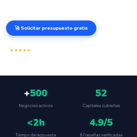
cualquier lugar. VeriFactu incluido. Desde 499€.
🚀 Solicitar presupuesto gratis
⭐
✅
★★★★★
4.9/5
(87 reseñas)
VeriFactu incluido
📦
🔒
Envío a toda España
Sin cuotas ocultas
+
500
52
Negocios activos
Capitales cubiertas
<2h
4.9/5
Tiempo de respuesta
87 reseñas verificadas