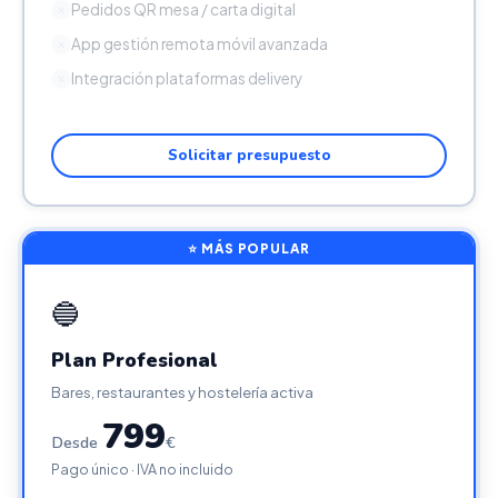
Pedidos QR mesa / carta digital
✕
App gestión remota móvil avanzada
✕
Integración plataformas delivery
✕
Solicitar presupuesto
⭐ MÁS POPULAR
🔵
Plan Profesional
Bares, restaurantes y hostelería activa
799
Desde
€
Pago único · IVA no incluido