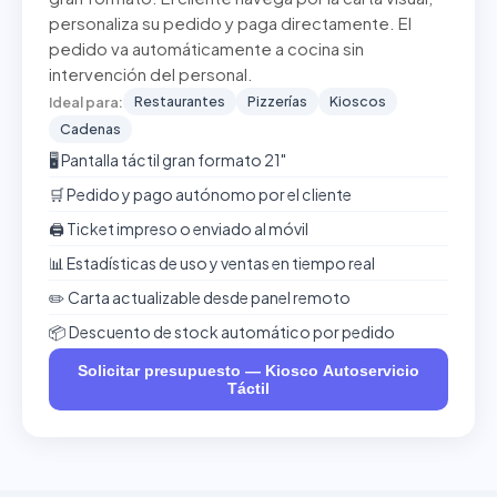
personaliza su pedido y paga directamente. El
pedido va automáticamente a cocina sin
intervención del personal.
Restaurantes
Pizzerías
Kioscos
Ideal para:
Cadenas
🖥️ Pantalla táctil gran formato 21"
🛒 Pedido y pago autónomo por el cliente
🖨️ Ticket impreso o enviado al móvil
📊 Estadísticas de uso y ventas en tiempo real
✏️ Carta actualizable desde panel remoto
📦 Descuento de stock automático por pedido
Solicitar presupuesto — Kiosco Autoservicio
Táctil