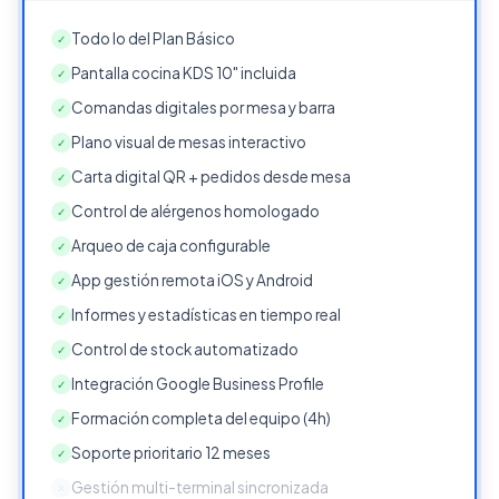
Todo lo del Plan Básico
✓
Pantalla cocina KDS 10" incluida
✓
Comandas digitales por mesa y barra
✓
Plano visual de mesas interactivo
✓
Carta digital QR + pedidos desde mesa
✓
Control de alérgenos homologado
✓
Arqueo de caja configurable
✓
App gestión remota iOS y Android
✓
Informes y estadísticas en tiempo real
✓
Control de stock automatizado
✓
Integración Google Business Profile
✓
Formación completa del equipo (4h)
✓
Soporte prioritario 12 meses
✓
Gestión multi-terminal sincronizada
✕