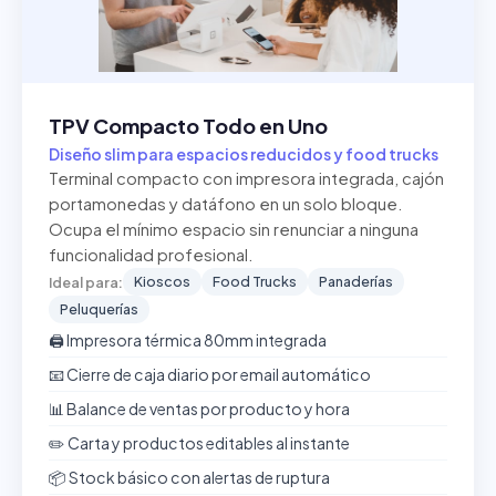
TPV Compacto Todo en Uno
Diseño slim para espacios reducidos y food trucks
Terminal compacto con impresora integrada, cajón
portamonedas y datáfono en un solo bloque.
Ocupa el mínimo espacio sin renunciar a ninguna
funcionalidad profesional.
Kioscos
Food Trucks
Panaderías
Ideal para:
Peluquerías
🖨️ Impresora térmica 80mm integrada
📧 Cierre de caja diario por email automático
📊 Balance de ventas por producto y hora
✏️ Carta y productos editables al instante
📦 Stock básico con alertas de ruptura