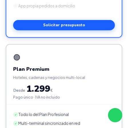
App propia pedidos a domicilio
✕
Solicitar presupuesto
🟣
Plan Premium
Hoteles, cadenas y negocios multi-local
1.299
Desde
€
Pago único · IVA no incluido
Todo lo del Plan Profesional
✓
Multi-terminal sincronizado en red
✓