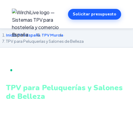
Solicitar presupuesto
Inicio
›
TPV España
›
TPV Murcia
›
TPV para Peluquerías y Salones de Belleza
TPV PARA PELUQUERÍAS Y SALONES DE BELLEZA EN
MURCIA
TPV para Peluquerías y Salones
de Belleza
en Murcia
Gestión de citas, servicios y productos con cobro
integrado y control de agenda. Sistema intuitivo y
conectado para gestionar tu negocio en Murcia desde