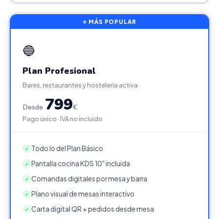
⭐ MÁS POPULAR
🔵
Plan Profesional
Bares, restaurantes y hostelería activa
799
Desde
€
Pago único · IVA no incluido
Todo lo del Plan Básico
✓
Pantalla cocina KDS 10" incluida
✓
Comandas digitales por mesa y barra
✓
Plano visual de mesas interactivo
✓
Carta digital QR + pedidos desde mesa
✓