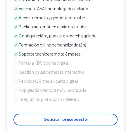
VeriFactu AEAT homologado incluido
✓
Acceso remoto y gestión en la nube
✓
Backup automático diario en la nube
✓
Configuración y puesta en marcha guiada
✓
Formación online personalizada (2h)
✓
Soporte técnico remoto 6 meses
✓
Pantalla KDS cocina digital
✕
Gestión visual de mesas interactiva
✕
Pedidos QR mesa / carta digital
✕
App gestión remota móvil avanzada
✕
Integración plataformas delivery
✕
Solicitar presupuesto