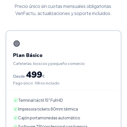
Precio único sin cuotas mensuales obligatorias.
VeriFactu, actualizaciones y soporte incluidos.
🟢
Plan Básico
Cafeterías, kioscos y pequeño comercio
499
Desde
€
Pago único · IVA no incluido
Terminal táctil 15" Full HD
✓
Impresora tickets 80mm térmica
✓
Cajón portamonedas automático
✓
Software TPV profesional con licencia
✓