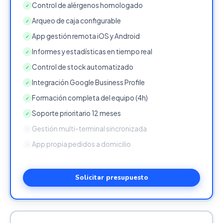
Control de alérgenos homologado
✓
Arqueo de caja configurable
✓
App gestión remota iOS y Android
✓
Informes y estadísticas en tiempo real
✓
Control de stock automatizado
✓
Integración Google Business Profile
✓
Formación completa del equipo (4h)
✓
Soporte prioritario 12 meses
✓
Gestión multi-terminal sincronizada
✕
App propia pedidos a domicilio
✕
Solicitar presupuesto