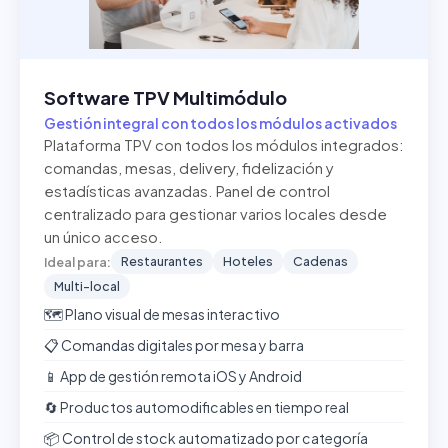
Software TPV Multimódulo
Gestión integral con todos los módulos activados
Plataforma TPV con todos los módulos integrados:
comandas, mesas, delivery, fidelización y
estadísticas avanzadas. Panel de control
centralizado para gestionar varios locales desde
un único acceso.
Restaurantes
Hoteles
Cadenas
Ideal para:
Multi-local
🗺️ Plano visual de mesas interactivo
📋 Comandas digitales por mesa y barra
📱 App de gestión remota iOS y Android
🔄 Productos automodificables en tiempo real
📦 Control de stock automatizado por categoría