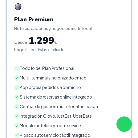
🟣
Plan Premium
Hoteles, cadenas y negocios multi-local
1.299
Desde
€
Pago único · IVA no incluido
Todo lo del Plan Profesional
✓
Multi-terminal sincronizado en red
✓
App propia pedidos a domicilio
✓
Sistema de reservas online integrado
✓
Central de gestión multi-local unificada
✓
Integración Glovo, JustEat, Uber Eats
✓
Módulo hotelero y room service
✓
Kiosco autoservicio táctil integrado
✓