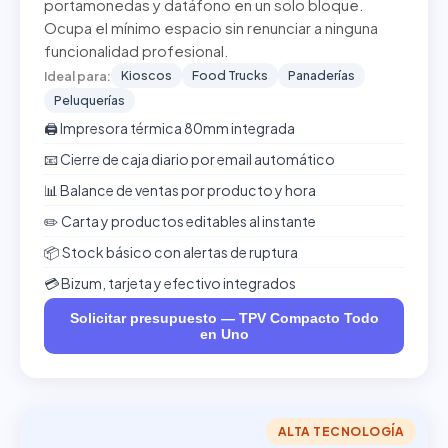
portamonedas y datáfono en un solo bloque.
Ocupa el mínimo espacio sin renunciar a ninguna
funcionalidad profesional.
Kioscos
Food Trucks
Panaderías
Ideal para:
Peluquerías
🖨️ Impresora térmica 80mm integrada
📧 Cierre de caja diario por email automático
📊 Balance de ventas por producto y hora
✏️ Carta y productos editables al instante
📦 Stock básico con alertas de ruptura
💳 Bizum, tarjeta y efectivo integrados
Solicitar presupuesto — TPV Compacto Todo
en Uno
ALTA TECNOLOGÍA