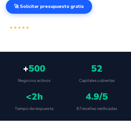
🚀 Solicitar presupuesto gratis
⭐
✅
★★★★★
4.9/5
(87 reseñas)
VeriFactu incluido
📦
🔒
Envío a toda España
Sin cuotas ocultas
+
500
52
Negocios activos
Capitales cubiertas
<2h
4.9/5
Tiempo de respuesta
87 reseñas verificadas