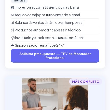
Tiendas
🖨️ Impresión automática en cocina y barra
📧 Arqueo de caja por turno enviado al email
📊 Balance de ventas dinámico en tiempo real
🛒 Productos automodificables sin técnico
📦 Inventario y stock con alertas automáticas
☁️ Sincronización en la nube 24/7
Solicitar presupuesto — TPV de Mostrador
Profesional
MÁS COMPLETO