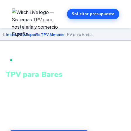
Solicitar presupuesto
Inicio
›
TPV España
›
TPV Almería
›
TPV para Bares
TPV PARA BARES EN ALMERÍA
TPV para Bares
en Almería
Comandas de barra y mesa, cobro ágil, cuentas divididas
y control de turno en tiempo real. Sistema intuitivo y
conectado para gestionar tu negocio en Almería desde
cualquier lugar. VeriFactu incluido. Desde 499€.