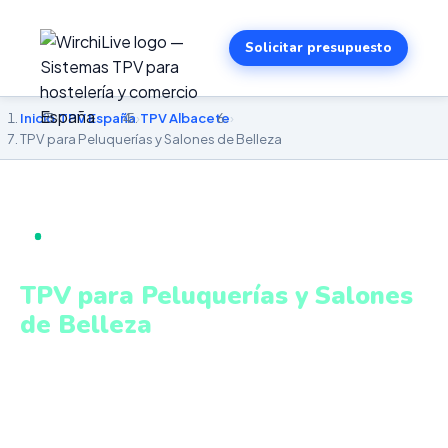
Solicitar presupuesto
Inicio
›
TPV España
›
TPV Albacete
›
TPV para Peluquerías y Salones de Belleza
TPV PARA PELUQUERÍAS Y SALONES DE BELLEZA EN
ALBACETE
TPV para Peluquerías y Salones
de Belleza
en Albacete
Gestión de citas, servicios y productos con cobro
integrado y control de agenda. Sistema intuitivo y
conectado para gestionar tu negocio en Albacete