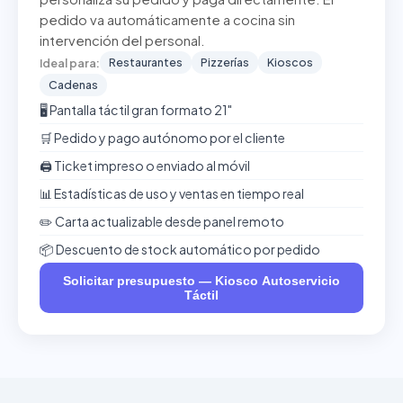
pedido va automáticamente a cocina sin
intervención del personal.
Restaurantes
Pizzerías
Kioscos
Ideal para:
Cadenas
🖥️ Pantalla táctil gran formato 21"
🛒 Pedido y pago autónomo por el cliente
🖨️ Ticket impreso o enviado al móvil
📊 Estadísticas de uso y ventas en tiempo real
✏️ Carta actualizable desde panel remoto
📦 Descuento de stock automático por pedido
Solicitar presupuesto — Kiosco Autoservicio
Táctil