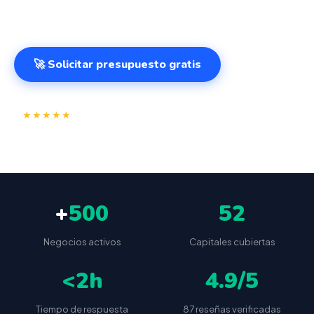
desde cualquier lugar. VeriFactu incluido. Desde 499€.
🚀 Solicitar presupuesto gratis
⭐
✅
★★★★★
4.9/5
(87 reseñas)
VeriFactu incluido
📦
🔒
Envío a toda España
Sin cuotas ocultas
+
500
52
Negocios activos
Capitales cubiertas
<2h
4.9/5
Tiempo de respuesta
87 reseñas verificadas