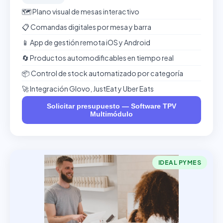
🗺️ Plano visual de mesas interactivo
📋 Comandas digitales por mesa y barra
📱 App de gestión remota iOS y Android
🔄 Productos automodificables en tiempo real
📦 Control de stock automatizado por categoría
🚀 Integración Glovo, JustEat y Uber Eats
Solicitar presupuesto — Software TPV
Multimódulo
IDEAL PYMES