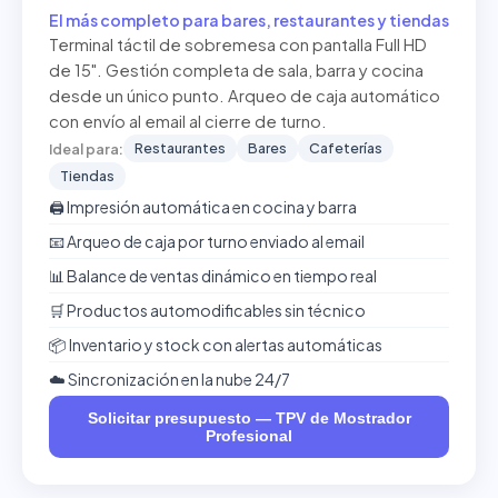
El más completo para bares, restaurantes y tiendas
Terminal táctil de sobremesa con pantalla Full HD
de 15". Gestión completa de sala, barra y cocina
desde un único punto. Arqueo de caja automático
con envío al email al cierre de turno.
Restaurantes
Bares
Cafeterías
Ideal para:
Tiendas
🖨️ Impresión automática en cocina y barra
📧 Arqueo de caja por turno enviado al email
📊 Balance de ventas dinámico en tiempo real
🛒 Productos automodificables sin técnico
📦 Inventario y stock con alertas automáticas
☁️ Sincronización en la nube 24/7
Solicitar presupuesto — TPV de Mostrador
Profesional