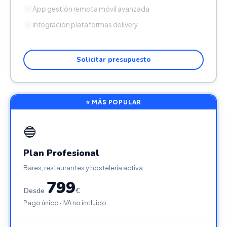
App gestión remota móvil avanzada
✕
Integración plataformas delivery
✕
Solicitar presupuesto
⭐ MÁS POPULAR
🔵
Plan Profesional
Bares, restaurantes y hostelería activa
799
Desde
€
Pago único · IVA no incluido