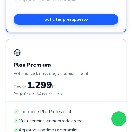
Solicitar presupuesto
🟣
Plan Premium
Hoteles, cadenas y negocios multi-local
1.299
Desde
€
Pago único · IVA no incluido
Todo lo del Plan Profesional
✓
Multi-terminal sincronizado en red
✓
App propia pedidos a domicilio
✓