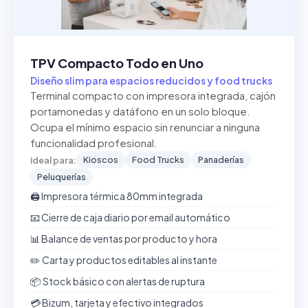
TPV Compacto Todo en Uno
Diseño slim para espacios reducidos y food trucks
Terminal compacto con impresora integrada, cajón
portamonedas y datáfono en un solo bloque.
Ocupa el mínimo espacio sin renunciar a ninguna
funcionalidad profesional.
Kioscos
Food Trucks
Panaderías
Ideal para:
Peluquerías
🖨️ Impresora térmica 80mm integrada
📧 Cierre de caja diario por email automático
📊 Balance de ventas por producto y hora
✏️ Carta y productos editables al instante
📦 Stock básico con alertas de ruptura
💳 Bizum, tarjeta y efectivo integrados