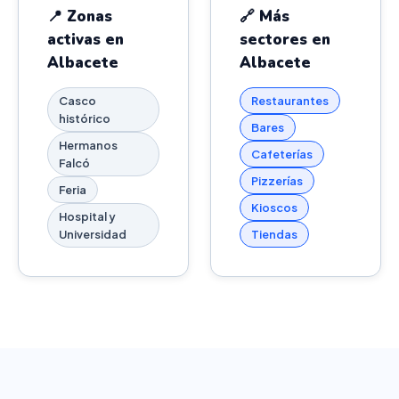
📍 Zonas
🔗 Más
activas en
sectores en
Albacete
Albacete
Casco
Restaurantes
histórico
Bares
Hermanos
Cafeterías
Falcó
Pizzerías
Feria
Kioscos
Hospital y
Universidad
Tiendas