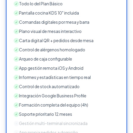
Todo lo del Plan Básico
✓
Pantalla cocina KDS 10" incluida
✓
Comandas digitales por mesa y barra
✓
Plano visual de mesas interactivo
✓
Carta digital QR + pedidos desde mesa
✓
Control de alérgenos homologado
✓
Arqueo de caja configurable
✓
App gestión remota iOS y Android
✓
Informes y estadísticas en tiempo real
✓
Control de stock automatizado
✓
Integración Google Business Profile
✓
Formación completa del equipo (4h)
✓
Soporte prioritario 12 meses
✓
Gestión multi-terminal sincronizada
✕
App propia pedidos a domicilio
✕