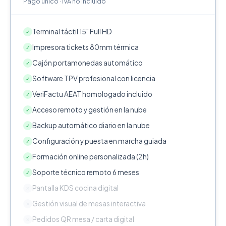
Pago único · IVA no incluido
Terminal táctil 15" Full HD
✓
Impresora tickets 80mm térmica
✓
Cajón portamonedas automático
✓
Software TPV profesional con licencia
✓
VeriFactu AEAT homologado incluido
✓
Acceso remoto y gestión en la nube
✓
Backup automático diario en la nube
✓
Configuración y puesta en marcha guiada
✓
Formación online personalizada (2h)
✓
Soporte técnico remoto 6 meses
✓
Pantalla KDS cocina digital
✕
Gestión visual de mesas interactiva
✕
Pedidos QR mesa / carta digital
✕