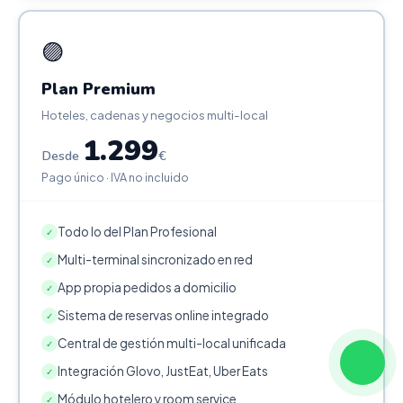
🟣
Plan Premium
Hoteles, cadenas y negocios multi-local
1.299
Desde
€
Pago único · IVA no incluido
Todo lo del Plan Profesional
✓
Multi-terminal sincronizado en red
✓
App propia pedidos a domicilio
✓
Sistema de reservas online integrado
✓
Central de gestión multi-local unificada
✓
Integración Glovo, JustEat, Uber Eats
✓
Módulo hotelero y room service
✓