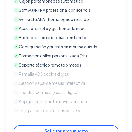
Cajón portamonedas automático
✓
Software TPV profesional con licencia
✓
VeriFactu AEAT homologado incluido
✓
Acceso remoto y gestión en la nube
✓
Backup automático diario en la nube
✓
Configuración y puesta en marcha guiada
✓
Formación online personalizada (2h)
✓
Soporte técnico remoto 6 meses
✓
Pantalla KDS cocina digital
✕
Gestión visual de mesas interactiva
✕
Pedidos QR mesa / carta digital
✕
App gestión remota móvil avanzada
✕
Integración plataformas delivery
✕
Solicitar presupuesto