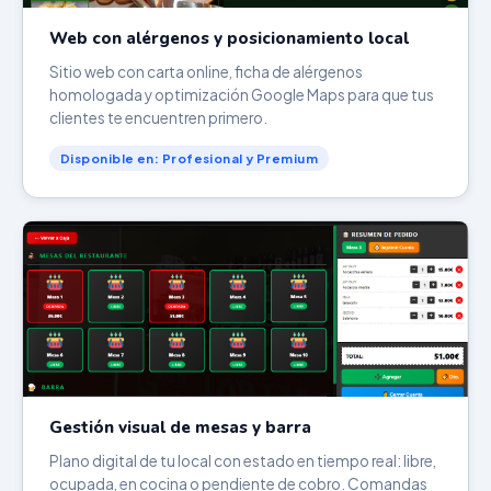
Web con alérgenos y posicionamiento local
Sitio web con carta online, ficha de alérgenos
homologada y optimización Google Maps para que tus
clientes te encuentren primero.
Disponible en: Profesional y Premium
Gestión visual de mesas y barra
Plano digital de tu local con estado en tiempo real: libre,
ocupada, en cocina o pendiente de cobro. Comandas