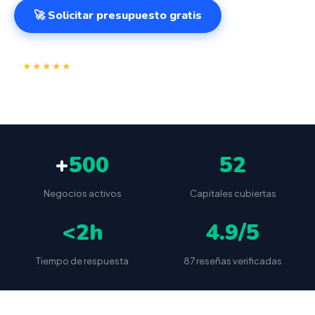
🚀 Solicitar presupuesto gratis
⭐
✅
★★★★★
4.9/5
(87 reseñas)
VeriFactu incluido
📦
🔒
Envío a toda España
Sin cuotas ocultas
+
500
52
Negocios activos
Capitales cubiertas
<2h
4.9/5
Tiempo de respuesta
87 reseñas verificadas