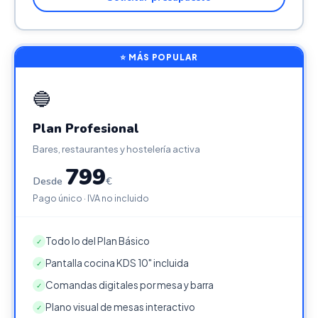
⭐ MÁS POPULAR
🔵
Plan Profesional
Bares, restaurantes y hostelería activa
799
Desde
€
Pago único · IVA no incluido
Todo lo del Plan Básico
✓
Pantalla cocina KDS 10" incluida
✓
Comandas digitales por mesa y barra
✓
Plano visual de mesas interactivo
✓