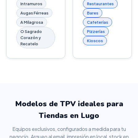
Intramuros
Restaurantes
Augas Férreas
Bares
A Milagrosa
Cafeterías
O Sagrado
Pizzerías
Corazón y
Kioscos
Recatelo
Modelos de TPV ideales para
Tiendas en Lugo
Equipos exclusivos, configurados a medida para tu
negocio. Arqueo al email, impresión en local, stock en