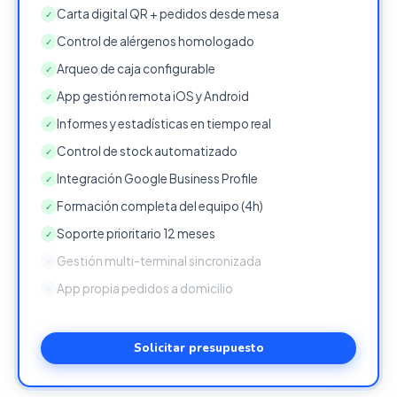
Carta digital QR + pedidos desde mesa
✓
Control de alérgenos homologado
✓
Arqueo de caja configurable
✓
App gestión remota iOS y Android
✓
Informes y estadísticas en tiempo real
✓
Control de stock automatizado
✓
Integración Google Business Profile
✓
Formación completa del equipo (4h)
✓
Soporte prioritario 12 meses
✓
Gestión multi-terminal sincronizada
✕
App propia pedidos a domicilio
✕
Solicitar presupuesto