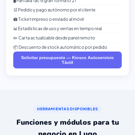
🖥️ Pantalla táctil gran formato 21"
🛒 Pedido y pago autónomo por el cliente
🖨️ Ticket impreso o enviado al móvil
📊 Estadísticas de uso y ventas en tiempo real
✏️ Carta actualizable desde panel remoto
📦 Descuento de stock automático por pedido
Solicitar presupuesto — Kiosco Autoservicio
Táctil
HERRAMIENTAS DISPONIBLES
Funciones y módulos para tu
negocio en Lugo