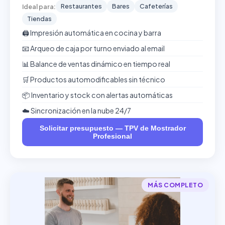
Restaurantes
Bares
Cafeterías
Ideal para:
Tiendas
🖨️ Impresión automática en cocina y barra
📧 Arqueo de caja por turno enviado al email
📊 Balance de ventas dinámico en tiempo real
🛒 Productos automodificables sin técnico
📦 Inventario y stock con alertas automáticas
☁️ Sincronización en la nube 24/7
Solicitar presupuesto — TPV de Mostrador
Profesional
MÁS COMPLETO