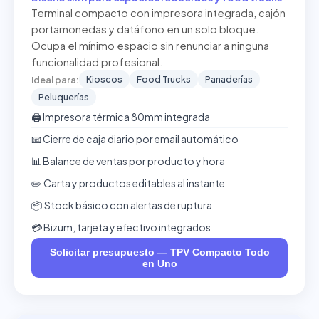
Terminal compacto con impresora integrada, cajón
portamonedas y datáfono en un solo bloque.
Ocupa el mínimo espacio sin renunciar a ninguna
funcionalidad profesional.
Kioscos
Food Trucks
Panaderías
Ideal para:
Peluquerías
🖨️ Impresora térmica 80mm integrada
📧 Cierre de caja diario por email automático
📊 Balance de ventas por producto y hora
✏️ Carta y productos editables al instante
📦 Stock básico con alertas de ruptura
💳 Bizum, tarjeta y efectivo integrados
Solicitar presupuesto — TPV Compacto Todo
en Uno