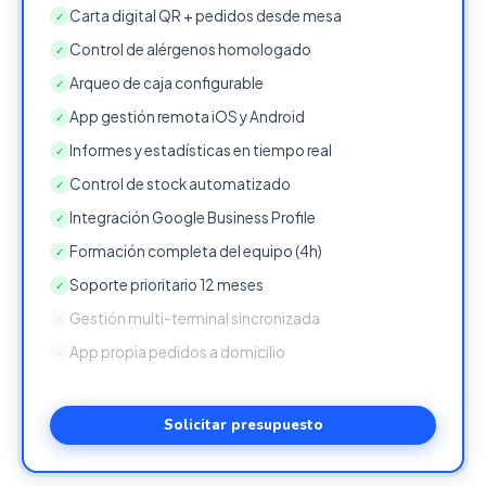
Carta digital QR + pedidos desde mesa
✓
Control de alérgenos homologado
✓
Arqueo de caja configurable
✓
App gestión remota iOS y Android
✓
Informes y estadísticas en tiempo real
✓
Control de stock automatizado
✓
Integración Google Business Profile
✓
Formación completa del equipo (4h)
✓
Soporte prioritario 12 meses
✓
Gestión multi-terminal sincronizada
✕
App propia pedidos a domicilio
✕
Solicitar presupuesto