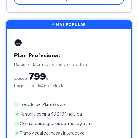
⭐ MÁS POPULAR
🔵
Plan Profesional
Bares, restaurantes y hostelería activa
799
Desde
€
Pago único · IVA no incluido
Todo lo del Plan Básico
✓
Pantalla cocina KDS 10" incluida
✓
Comandas digitales por mesa y barra
✓
Plano visual de mesas interactivo
✓