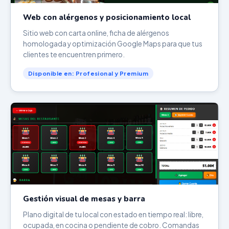
Web con alérgenos y posicionamiento local
Sitio web con carta online, ficha de alérgenos
homologada y optimización Google Maps para que tus
clientes te encuentren primero.
Disponible en: Profesional y Premium
Gestión visual de mesas y barra
Plano digital de tu local con estado en tiempo real: libre,
ocupada, en cocina o pendiente de cobro. Comandas