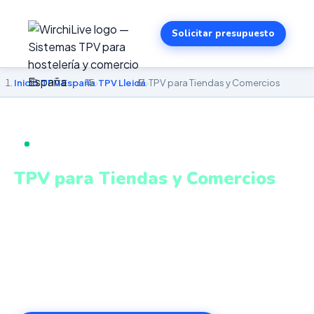
Solicitar presupuesto
Inicio
›
TPV España
›
TPV Lleida
›
TPV para Tiendas y Comercios
TPV PARA TIENDAS Y COMERCIOS EN LLEIDA
TPV para Tiendas y Comercios
en Lleida
Stock en tiempo real, descuentos automáticos,
fidelización de clientes y cierre de caja. Sistema intuitivo
y conectado para gestionar tu negocio en Lleida desde
cualquier lugar. VeriFactu incluido. Desde 499€.