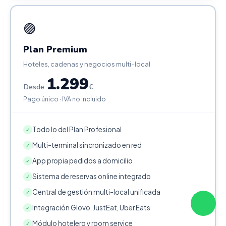
🟣
Plan Premium
Hoteles, cadenas y negocios multi-local
1.299
Desde
€
Pago único · IVA no incluido
Todo lo del Plan Profesional
✓
Multi-terminal sincronizado en red
✓
App propia pedidos a domicilio
✓
Sistema de reservas online integrado
✓
Central de gestión multi-local unificada
✓
Integración Glovo, JustEat, Uber Eats
✓
Módulo hotelero y room service
✓