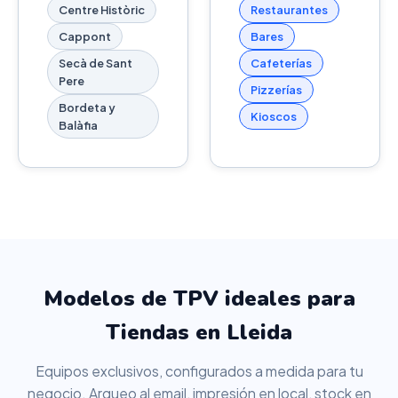
Centre Històric
Restaurantes
Cappont
Bares
Secà de Sant
Cafeterías
Pere
Pizzerías
Bordeta y
Kioscos
Balàfia
Modelos de TPV ideales para
Tiendas en Lleida
Equipos exclusivos, configurados a medida para tu
negocio. Arqueo al email, impresión en local, stock en