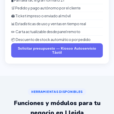
🖥️ Pantalla táctil gran formato 21"
🛒 Pedido y pago autónomo por el cliente
🖨️ Ticket impreso o enviado al móvil
📊 Estadísticas de uso y ventas en tiempo real
✏️ Carta actualizable desde panel remoto
📦 Descuento de stock automático por pedido
Solicitar presupuesto — Kiosco Autoservicio
Táctil
HERRAMIENTAS DISPONIBLES
Funciones y módulos para tu
negocio en Lleida