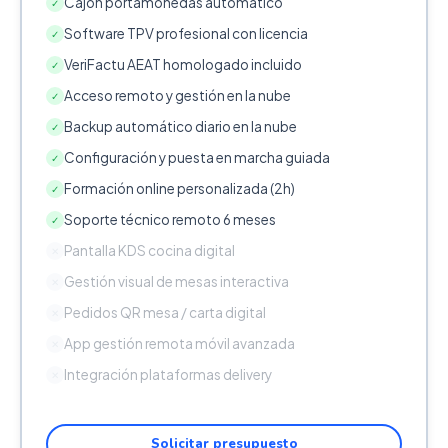
Cajón portamonedas automático
✓
Software TPV profesional con licencia
✓
VeriFactu AEAT homologado incluido
✓
Acceso remoto y gestión en la nube
✓
Backup automático diario en la nube
✓
Configuración y puesta en marcha guiada
✓
Formación online personalizada (2h)
✓
Soporte técnico remoto 6 meses
✓
Pantalla KDS cocina digital
✕
Gestión visual de mesas interactiva
✕
Pedidos QR mesa / carta digital
✕
App gestión remota móvil avanzada
✕
Integración plataformas delivery
✕
Solicitar presupuesto