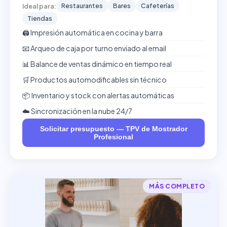
Restaurantes
Bares
Cafeterías
Ideal para:
Tiendas
🖨️ Impresión automática en cocina y barra
📧 Arqueo de caja por turno enviado al email
📊 Balance de ventas dinámico en tiempo real
🛒 Productos automodificables sin técnico
📦 Inventario y stock con alertas automáticas
☁️ Sincronización en la nube 24/7
Solicitar presupuesto — TPV de Mostrador
Profesional
MÁS COMPLETO