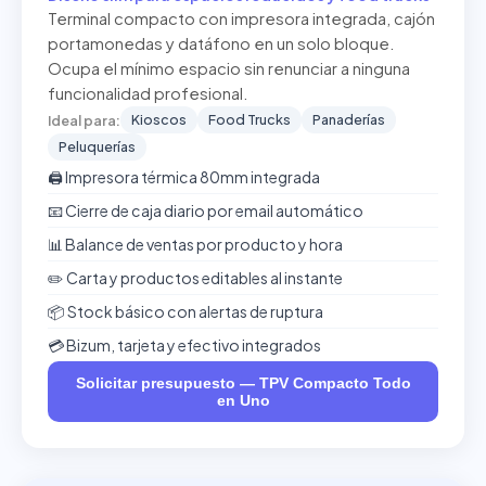
Terminal compacto con impresora integrada, cajón
portamonedas y datáfono en un solo bloque.
Ocupa el mínimo espacio sin renunciar a ninguna
funcionalidad profesional.
Kioscos
Food Trucks
Panaderías
Ideal para:
Peluquerías
🖨️ Impresora térmica 80mm integrada
📧 Cierre de caja diario por email automático
📊 Balance de ventas por producto y hora
✏️ Carta y productos editables al instante
📦 Stock básico con alertas de ruptura
💳 Bizum, tarjeta y efectivo integrados
Solicitar presupuesto — TPV Compacto Todo
en Uno