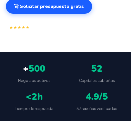
🚀 Solicitar presupuesto gratis
⭐
✅
★★★★★
4.9/5
(87 reseñas)
VeriFactu incluido
📦
🔒
Envío a toda España
Sin cuotas ocultas
+
500
52
Negocios activos
Capitales cubiertas
<2h
4.9/5
Tiempo de respuesta
87 reseñas verificadas