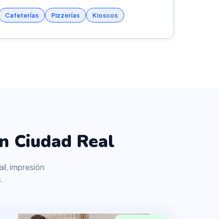
Cafeterías
Pizzerías
Kioscos
n Ciudad Real
il, impresión
.