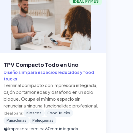
IDEAL PYMES
TPV Compacto Todo en Uno
Diseño slim para espacios reducidos y food
trucks
Terminal compacto con impresora integrada,
cajón portamonedas y datáfono en un solo
bloque. Ocupa el mínimo espacio sin
renunciar a ninguna funcionalidad profesional.
Kioscos
Food Trucks
Ideal para:
Panaderías
Peluquerías
🖨️ Impresora térmica 80mm integrada