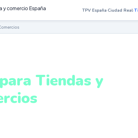
TPV España
›
Ciudad Real
›
T
 Comercios
ENDAS Y COMERCIOS EN CIUDAD REAL
para Tiendas y
rcios
iudad Real
o real, descuentos automáticos, fidelización de client