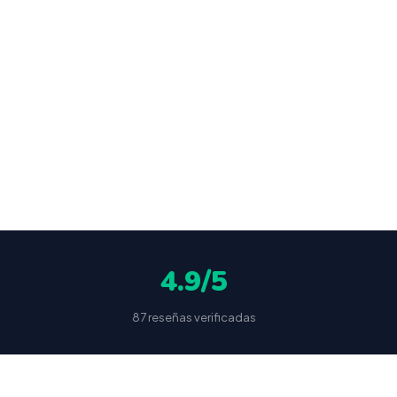
o en
ocultas
4.9/5
87 reseñas verificadas