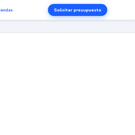
Solicitar presupuesto
iendas
es y