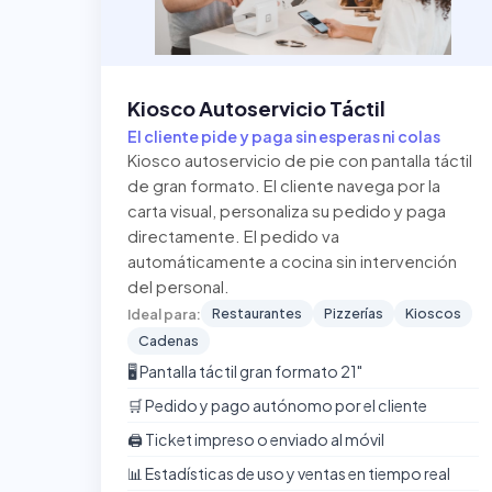
Kiosco Autoservicio Táctil
El cliente pide y paga sin esperas ni colas
Kiosco autoservicio de pie con pantalla táctil
de gran formato. El cliente navega por la
carta visual, personaliza su pedido y paga
directamente. El pedido va
automáticamente a cocina sin intervención
del personal.
Restaurantes
Pizzerías
Kioscos
Ideal para:
Cadenas
🖥️ Pantalla táctil gran formato 21"
🛒 Pedido y pago autónomo por el cliente
🖨️ Ticket impreso o enviado al móvil
📊 Estadísticas de uso y ventas en tiempo real