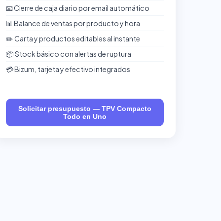
📧 Cierre de caja diario por email automático
📊 Balance de ventas por producto y hora
✏️ Carta y productos editables al instante
📦 Stock básico con alertas de ruptura
💳 Bizum, tarjeta y efectivo integrados
Solicitar presupuesto — TPV Compacto
Todo en Uno