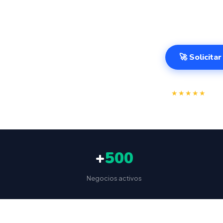
cierre de caja
Ciudad Real de
🚀 Solicita
⭐
★★★★★
4.9/
+
500
Negocios activos