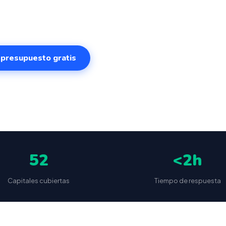
. Sistema intuitivo y conectado para gestionar tu negoci
sde cualquier lugar. VeriFactu incluido. Desde 499€.
r presupuesto gratis
✅
📦
🔒
5
(87 reseñas)
VeriFactu incluido
Envío a toda España
Sin cuotas 
52
<2h
Capitales cubiertas
Tiempo de respuesta