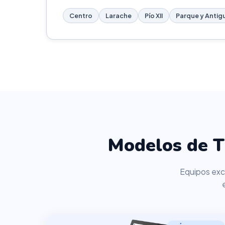
Centro
Larache
Pío XII
Parque y Antig
Modelos de T
Equipos excl