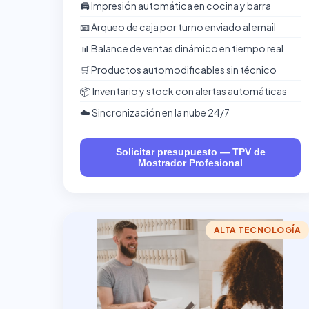
🖨️ Impresión automática en cocina y barra
📧 Arqueo de caja por turno enviado al email
📊 Balance de ventas dinámico en tiempo real
🛒 Productos automodificables sin técnico
📦 Inventario y stock con alertas automáticas
☁️ Sincronización en la nube 24/7
Solicitar presupuesto — TPV de
Mostrador Profesional
ALTA TECNOLOGÍA