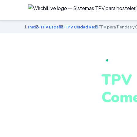
Inicio
›
TPV España
›
TPV Ciudad Real
›
TPV para Tiendas y
TPV PARA TI
TPV 
Come
en C
Stock en tiemp