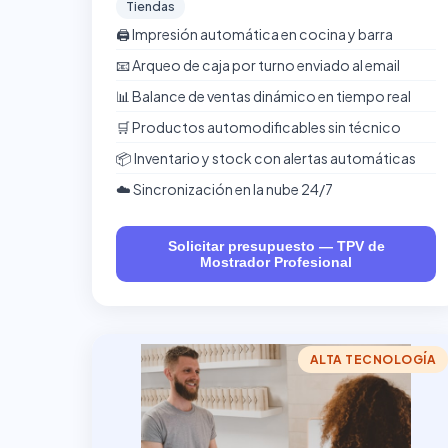
Tiendas
🖨️ Impresión automática en cocina y barra
📧 Arqueo de caja por turno enviado al email
📊 Balance de ventas dinámico en tiempo real
🛒 Productos automodificables sin técnico
📦 Inventario y stock con alertas automáticas
☁️ Sincronización en la nube 24/7
Solicitar presupuesto — TPV de
Mostrador Profesional
ALTA TECNOLOGÍA