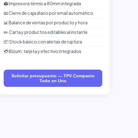
🖨️ Impresora térmica 80mm integrada
📧 Cierre de caja diario por email automático
📊 Balance de ventas por producto y hora
✏️ Carta y productos editables al instante
📦 Stock básico con alertas de ruptura
💳 Bizum, tarjeta y efectivo integrados
Solicitar presupuesto — TPV Compacto
Todo en Uno