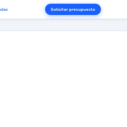
Solicitar presupuesto
ndas
es y