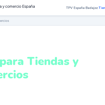
TPV España
›
Badajoz
›
Tie
ercios
ENDAS Y COMERCIOS EN BADAJOZ
para Tiendas y
rcios
adajoz
o real, descuentos automáticos, fidelización de client