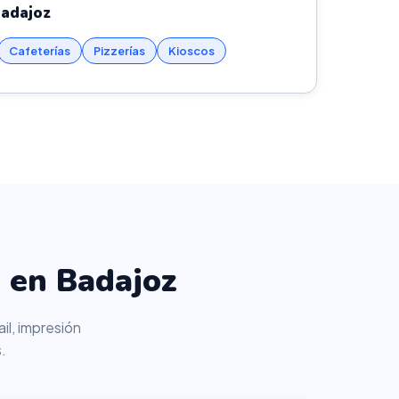
Badajoz
Cafeterías
Pizzerías
Kioscos
 en Badajoz
il, impresión
.