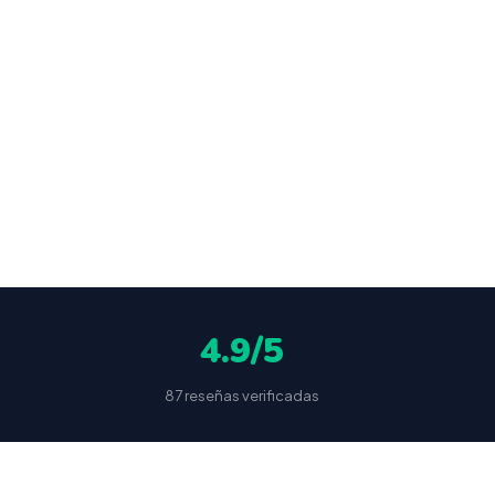
o en
ocultas
4.9/5
87 reseñas verificadas