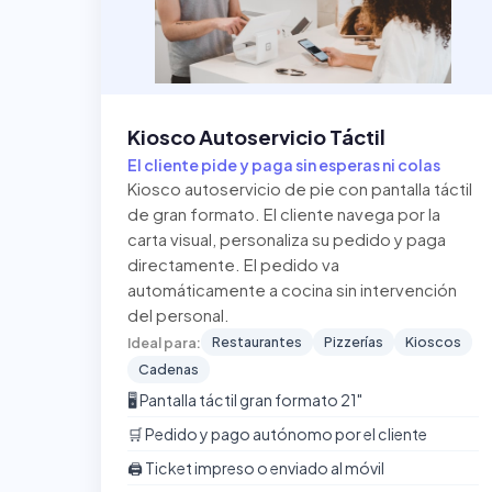
Kiosco Autoservicio Táctil
El cliente pide y paga sin esperas ni colas
Kiosco autoservicio de pie con pantalla táctil
de gran formato. El cliente navega por la
carta visual, personaliza su pedido y paga
directamente. El pedido va
automáticamente a cocina sin intervención
del personal.
Restaurantes
Pizzerías
Kioscos
Ideal para:
Cadenas
🖥️ Pantalla táctil gran formato 21"
🛒 Pedido y pago autónomo por el cliente
🖨️ Ticket impreso o enviado al móvil