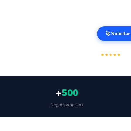
cierre de caja
Badajoz desde 
🚀 Solicita
⭐
★★★★★
4.9/
+
500
Negocios activos