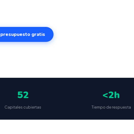
. Sistema intuitivo y conectado para gestionar tu negoci
cualquier lugar. VeriFactu incluido. Desde 499€.
r presupuesto gratis
✅
📦
🔒
5
(87 reseñas)
VeriFactu incluido
Envío a toda España
Sin cuotas 
52
<2h
Capitales cubiertas
Tiempo de respuesta