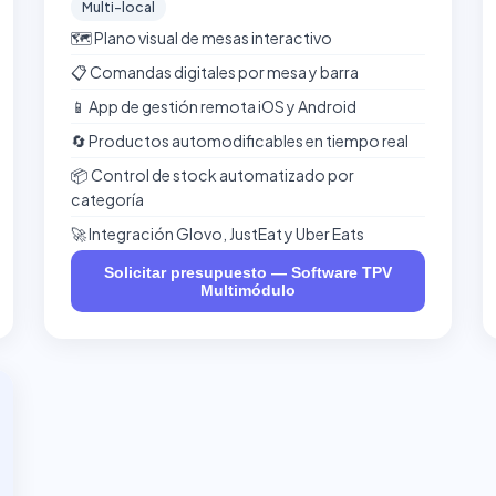
Multi-local
🗺️ Plano visual de mesas interactivo
📋 Comandas digitales por mesa y barra
📱 App de gestión remota iOS y Android
🔄 Productos automodificables en tiempo real
📦 Control de stock automatizado por
categoría
🚀 Integración Glovo, JustEat y Uber Eats
Solicitar presupuesto — Software TPV
Multimódulo