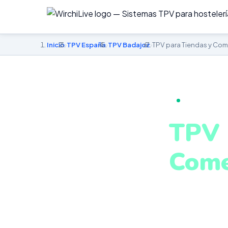
Inicio
›
TPV España
›
TPV Badajoz
›
TPV para Tiendas y Com
TPV PARA TI
TPV 
Come
en B
Stock en tiemp