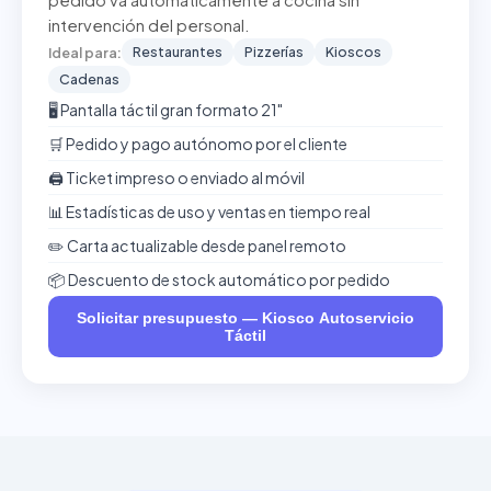
pedido va automáticamente a cocina sin
intervención del personal.
Restaurantes
Pizzerías
Kioscos
Ideal para:
Cadenas
🖥️ Pantalla táctil gran formato 21"
🛒 Pedido y pago autónomo por el cliente
🖨️ Ticket impreso o enviado al móvil
📊 Estadísticas de uso y ventas en tiempo real
✏️ Carta actualizable desde panel remoto
📦 Descuento de stock automático por pedido
Solicitar presupuesto — Kiosco Autoservicio
Táctil