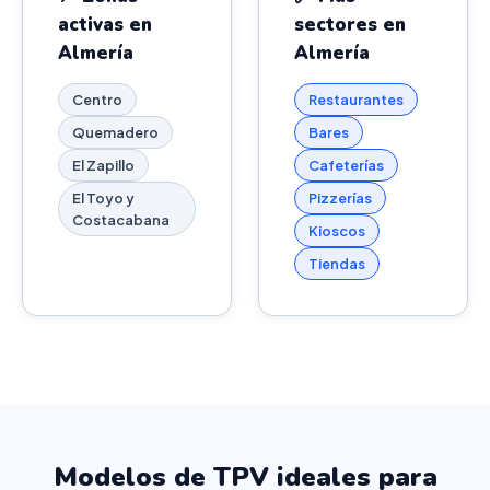
activas en
sectores en
Almería
Almería
Centro
Restaurantes
Quemadero
Bares
El Zapillo
Cafeterías
El Toyo y
Pizzerías
Costacabana
Kioscos
Tiendas
Modelos de TPV ideales para