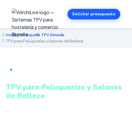
Solicitar presupuesto
Inicio
›
TPV España
›
TPV Almería
›
TPV para Peluquerías y Salones de Belleza
TPV PARA PELUQUERÍAS Y SALONES DE BELLEZA EN
ALMERÍA
TPV para Peluquerías y Salones
de Belleza
en Almería
Gestión de citas, servicios y productos con cobro
integrado y control de agenda. Sistema intuitivo y
conectado para gestionar tu negocio en Almería desde