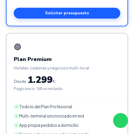
Solicitar presupuesto
🟣
Plan Premium
Hoteles, cadenas y negocios multi-local
1.299
Desde
€
Pago único · IVA no incluido
Todo lo del Plan Profesional
✓
Multi-terminal sincronizado en red
✓
App propia pedidos a domicilio
✓