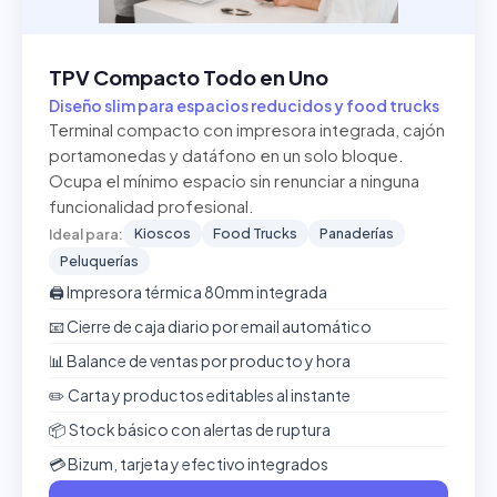
TPV Compacto Todo en Uno
Diseño slim para espacios reducidos y food trucks
Terminal compacto con impresora integrada, cajón
portamonedas y datáfono en un solo bloque.
Ocupa el mínimo espacio sin renunciar a ninguna
funcionalidad profesional.
Kioscos
Food Trucks
Panaderías
Ideal para:
Peluquerías
🖨️ Impresora térmica 80mm integrada
📧 Cierre de caja diario por email automático
📊 Balance de ventas por producto y hora
✏️ Carta y productos editables al instante
📦 Stock básico con alertas de ruptura
💳 Bizum, tarjeta y efectivo integrados