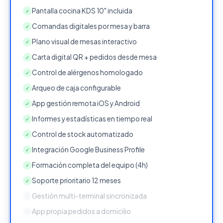
Pantalla cocina KDS 10" incluida
✓
Comandas digitales por mesa y barra
✓
Plano visual de mesas interactivo
✓
Carta digital QR + pedidos desde mesa
✓
Control de alérgenos homologado
✓
Arqueo de caja configurable
✓
App gestión remota iOS y Android
✓
Informes y estadísticas en tiempo real
✓
Control de stock automatizado
✓
Integración Google Business Profile
✓
Formación completa del equipo (4h)
✓
Soporte prioritario 12 meses
✓
Gestión multi-terminal sincronizada
✕
App propia pedidos a domicilio
✕