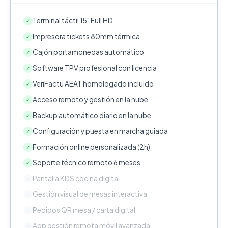
Terminal táctil 15" Full HD
✓
Impresora tickets 80mm térmica
✓
Cajón portamonedas automático
✓
Software TPV profesional con licencia
✓
VeriFactu AEAT homologado incluido
✓
Acceso remoto y gestión en la nube
✓
Backup automático diario en la nube
✓
Configuración y puesta en marcha guiada
✓
Formación online personalizada (2h)
✓
Soporte técnico remoto 6 meses
✓
Pantalla KDS cocina digital
✕
Gestión visual de mesas interactiva
✕
Pedidos QR mesa / carta digital
✕
App gestión remota móvil avanzada
✕