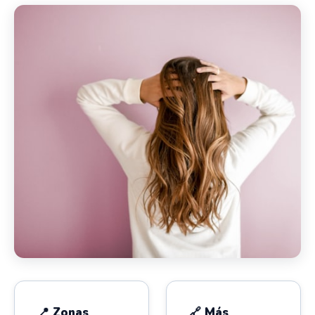
📍 Zonas
🔗 Más