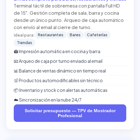
Terminal táctil de sobremesa con pantalla Full HD
de 15". Gestión completa de sala, barra y cocina
desde un único punto. Arqueo de caja automático
con envío al email al cierre de turno.
Restaurantes
Bares
Cafeterías
Ideal para:
Tiendas
🖨️ Impresión automática en cocina y barra
📧 Arqueo de caja por turno enviado al email
📊 Balance de ventas dinámico en tiempo real
🛒 Productos automodificables sin técnico
📦 Inventario y stock con alertas automáticas
☁️ Sincronización en la nube 24/7
Solicitar presupuesto — TPV de Mostrador
Profesional