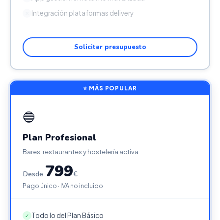
Integración plataformas delivery
✕
Solicitar presupuesto
⭐ MÁS POPULAR
🔵
Plan Profesional
Bares, restaurantes y hostelería activa
799
Desde
€
Pago único · IVA no incluido
Todo lo del Plan Básico
✓