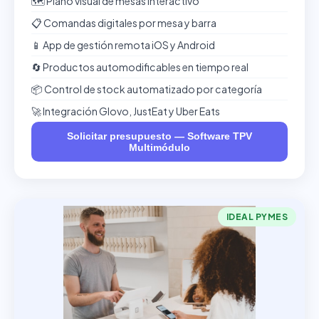
🗺️ Plano visual de mesas interactivo
📋 Comandas digitales por mesa y barra
📱 App de gestión remota iOS y Android
🔄 Productos automodificables en tiempo real
📦 Control de stock automatizado por categoría
🚀 Integración Glovo, JustEat y Uber Eats
Solicitar presupuesto — Software TPV
Multimódulo
IDEAL PYMES