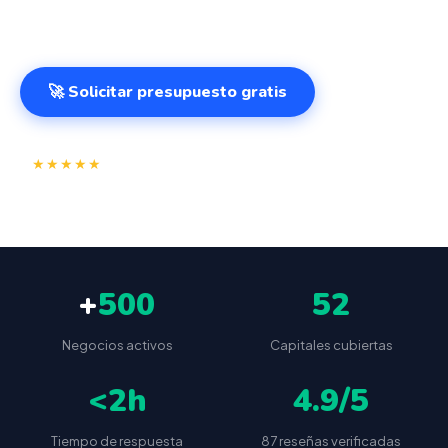
cualquier lugar. VeriFactu incluido. Desde 499€.
🚀 Solicitar presupuesto gratis
⭐
✅
★★★★★
4.9/5
(87 reseñas)
VeriFactu incluido
📦
🔒
Envío a toda España
Sin cuotas ocultas
+
500
52
Negocios activos
Capitales cubiertas
<2h
4.9/5
Tiempo de respuesta
87 reseñas verificadas