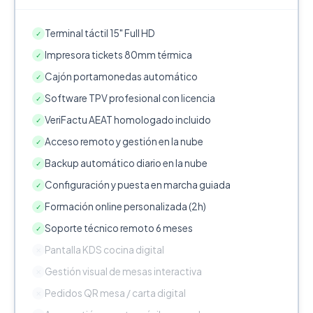
Terminal táctil 15" Full HD
✓
Impresora tickets 80mm térmica
✓
Cajón portamonedas automático
✓
Software TPV profesional con licencia
✓
VeriFactu AEAT homologado incluido
✓
Acceso remoto y gestión en la nube
✓
Backup automático diario en la nube
✓
Configuración y puesta en marcha guiada
✓
Formación online personalizada (2h)
✓
Soporte técnico remoto 6 meses
✓
Pantalla KDS cocina digital
✕
Gestión visual de mesas interactiva
✕
Pedidos QR mesa / carta digital
✕