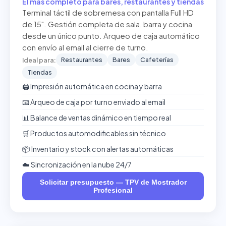
El más completo para bares, restaurantes y tiendas
Terminal táctil de sobremesa con pantalla Full HD
de 15". Gestión completa de sala, barra y cocina
desde un único punto. Arqueo de caja automático
con envío al email al cierre de turno.
Restaurantes
Bares
Cafeterías
Ideal para:
Tiendas
🖨️ Impresión automática en cocina y barra
📧 Arqueo de caja por turno enviado al email
📊 Balance de ventas dinámico en tiempo real
🛒 Productos automodificables sin técnico
📦 Inventario y stock con alertas automáticas
☁️ Sincronización en la nube 24/7
Solicitar presupuesto — TPV de Mostrador
Profesional