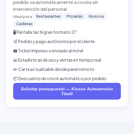
pedido va automáticamente a cocina sin
intervención del personal.
Restaurantes
Pizzerías
Kioscos
Ideal para:
Cadenas
🖥️ Pantalla táctil gran formato 21"
🛒 Pedido y pago autónomo por el cliente
🖨️ Ticket impreso o enviado al móvil
📊 Estadísticas de uso y ventas en tiempo real
✏️ Carta actualizable desde panel remoto
📦 Descuento de stock automático por pedido
Solicitar presupuesto — Kiosco Autoservicio
Táctil