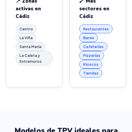
📍 Zonas
🔗 Más
activas en
sectores en
Cádiz
Cádiz
Centro
Restaurantes
La Viña
Bares
Santa María
Cafeterías
La Caleta y
Pizzerías
Extramuros
Kioscos
Tiendas
Modelos de TPV ideales para