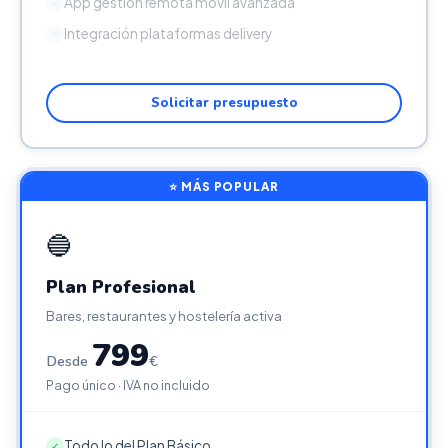
App gestión remota móvil avanzada
✕
Integración plataformas delivery
✕
Solicitar presupuesto
⭐ MÁS POPULAR
🔵
Plan Profesional
Bares, restaurantes y hostelería activa
799
Desde
€
Pago único · IVA no incluido
Todo lo del Plan Básico
✓