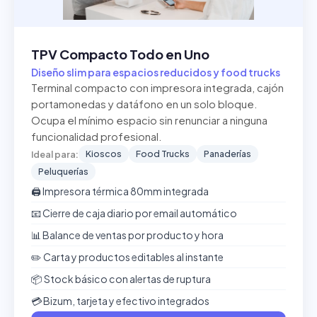
TPV Compacto Todo en Uno
Diseño slim para espacios reducidos y food trucks
Terminal compacto con impresora integrada, cajón
portamonedas y datáfono en un solo bloque.
Ocupa el mínimo espacio sin renunciar a ninguna
funcionalidad profesional.
Kioscos
Food Trucks
Panaderías
Ideal para:
Peluquerías
🖨️ Impresora térmica 80mm integrada
📧 Cierre de caja diario por email automático
📊 Balance de ventas por producto y hora
✏️ Carta y productos editables al instante
📦 Stock básico con alertas de ruptura
💳 Bizum, tarjeta y efectivo integrados