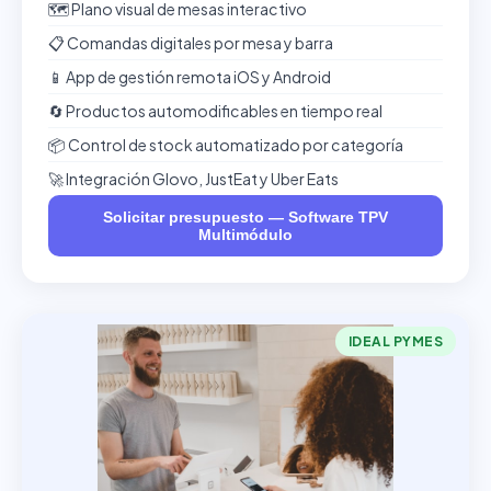
🗺️ Plano visual de mesas interactivo
📋 Comandas digitales por mesa y barra
📱 App de gestión remota iOS y Android
🔄 Productos automodificables en tiempo real
📦 Control de stock automatizado por categoría
🚀 Integración Glovo, JustEat y Uber Eats
Solicitar presupuesto — Software TPV
Multimódulo
IDEAL PYMES