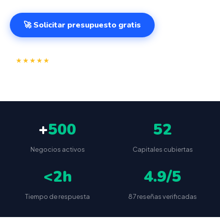
🚀 Solicitar presupuesto gratis
⭐
✅
★★★★★
4.9/5
(87 reseñas)
VeriFactu incluido
📦
🔒
Envío a toda España
Sin cuotas ocultas
+
500
52
Negocios activos
Capitales cubiertas
<2h
4.9/5
Tiempo de respuesta
87 reseñas verificadas