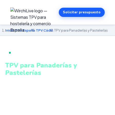
Solicitar presupuesto
Inicio
›
TPV España
›
TPV Cádiz
›
TPV para Panaderías y Pastelerías
TPV PARA PANADERÍAS Y PASTELERÍAS EN CÁDIZ
TPV para Panaderías y
Pastelerías
en Cádiz
Venta por peso, precios variables, pedidos especiales y
control de caducidades integrado. Sistema intuitivo y
conectado para gestionar tu negocio en Cádiz desde
cualquier lugar. VeriFactu incluido. Desde 499€.