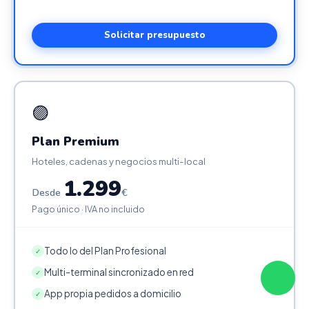
Solicitar presupuesto
🟣
Plan Premium
Hoteles, cadenas y negocios multi-local
1.299
Desde
€
Pago único · IVA no incluido
Todo lo del Plan Profesional
✓
Multi-terminal sincronizado en red
✓
App propia pedidos a domicilio
✓