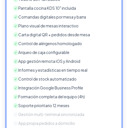
Pantalla cocina KDS 10" incluida
✓
Comandas digitales por mesa y barra
✓
Plano visual de mesas interactivo
✓
Carta digital QR + pedidos desde mesa
✓
Control de alérgenos homologado
✓
Arqueo de caja configurable
✓
App gestión remota iOS y Android
✓
Informes y estadísticas en tiempo real
✓
Control de stock automatizado
✓
Integración Google Business Profile
✓
Formación completa del equipo (4h)
✓
Soporte prioritario 12 meses
✓
Gestión multi-terminal sincronizada
✕
App propia pedidos a domicilio
✕