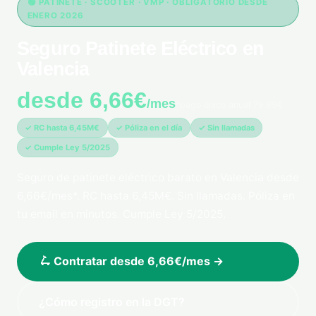
🟢 PATINETE · SCOOTER · VMP · OBLIGATORIO DESDE
ENERO 2026
Seguro Patinete Eléctrico en
Valencia
desde 6,66€
/mes
*pago único anual 79,99€
✓ RC hasta 6,45M€
✓ Póliza en el día
✓ Sin llamadas
✓ Cumple Ley 5/2025
Seguro de patinete eléctrico barato en Valencia desde
6,66€/mes*. RC hasta 6,45M€. Sin llamadas. Póliza en
tu email en minutos. Cumple Ley 5/2025.
🛴 Contratar desde 6,66€/mes →
¿Cómo registro en la DGT?