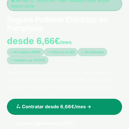
🟢 PATINETE · SCOOTER · VMP · OBLIGATORIO DESDE
ENERO 2026
Seguro Patinete Eléctrico en
Pamplona
desde 6,66€
/mes
*pago único anual 79,99€
✓ RC hasta 6,45M€
✓ Póliza en el día
✓ Sin llamadas
✓ Cumple Ley 5/2025
Seguro de patinete eléctrico barato en Pamplona
desde 6,66€/mes*. RC hasta 6,45M€. Sin llamadas.
Póliza en tu email en minutos. Cumple Ley 5/2025.
🛴 Contratar desde 6,66€/mes →
¿Cómo registro en la DGT?