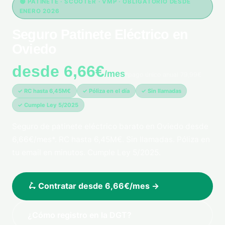
🟢 PATINETE · SCOOTER · VMP · OBLIGATORIO DESDE
ENERO 2026
Seguro Patinete Eléctrico en
Oviedo
desde 6,66€
/mes
*pago único anual 79,99€
✓ RC hasta 6,45M€
✓ Póliza en el día
✓ Sin llamadas
✓ Cumple Ley 5/2025
Seguro de patinete eléctrico barato en Oviedo desde
6,66€/mes*. RC hasta 6,45M€. Sin llamadas. Póliza en
tu email en minutos. Cumple Ley 5/2025.
🛴 Contratar desde 6,66€/mes →
¿Cómo registro en la DGT?