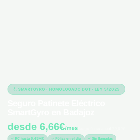
🛴 SMARTGYRO · HOMOLOGADO DGT · LEY 5/2025
Seguro Patinete Eléctrico
SmartGyro en Badajoz
desde 6,66€
/mes
*pago único anual 79,99€
✓ RC hasta 6,45M€
✓ Póliza en el día
✓ Sin llamadas