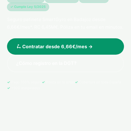
✓ Cumple Ley 5/2025
Seguro patinete SmartGyro en Badajoz desde
6,66€/mes*. RC 6,45M€. Póliza en tu email en minutos.
🛴 Contratar desde 6,66€/mes →
¿Cómo registro en la DGT?
Pago 100% seguro
Póliza en tu email
Cobertura en toda España
+500 asegurados