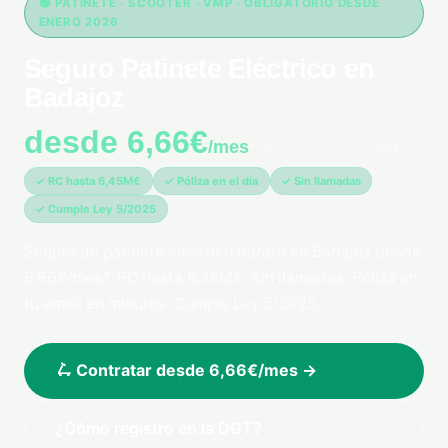
🟢 PATINETE · SCOOTER · VMP · OBLIGATORIO DESDE
ENERO 2026
Seguro Patinete Eléctrico en
Badajoz
desde 6,66€
/mes
*pago único anual 79,99€
✓ RC hasta 6,45M€
✓ Póliza en el día
✓ Sin llamadas
✓ Cumple Ley 5/2025
Seguro de patinete eléctrico barato en Badajoz desde
6,66€/mes*. RC hasta 6,45M€. Sin llamadas. Póliza en
tu email en minutos. Cumple Ley 5/2025.
🛴 Contratar desde 6,66€/mes →
¿Cómo registro en la DGT?