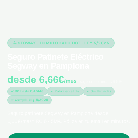
🛴 SEGWAY · HOMOLOGADO DGT · LEY 5/2025
Seguro Patinete Eléctrico
Segway en Pamplona
desde 6,66€
/mes
*pago único anual 79,99€
✓ RC hasta 6,45M€
✓ Póliza en el día
✓ Sin llamadas
✓ Cumple Ley 5/2025
Seguro patinete Segway en Pamplona desde
6,66€/mes*. RC 6,45M€. Póliza en tu email en minutos.