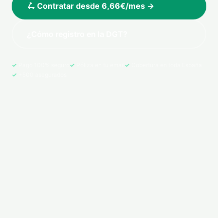
🛴 Contratar desde 6,66€/mes →
¿Cómo registro en la DGT?
Pago 100% seguro
Póliza en tu email
Cobertura en toda España
+500 asegurados