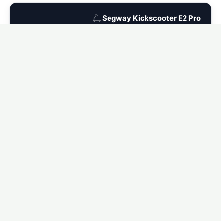
🛴
Segway Kickscooter E2 Pro
Ver seguro para Segway Kickscooter E2 Pro →
🛴
Segway Kickscooter P65
Ver seguro para Segway Kickscooter P65 →
🛴
Segway Kickscooter C2 Pro
Ver seguro para Segway Kickscooter C2 Pro →