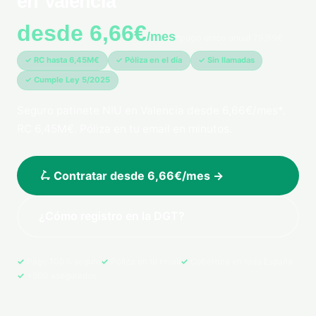
en Valencia
desde 6,66€
/mes
*pago único anual 79,99€
✓ RC hasta 6,45M€
✓ Póliza en el día
✓ Sin llamadas
✓ Cumple Ley 5/2025
Seguro patinete NIU en Valencia desde 6,66€/mes*.
RC 6,45M€. Póliza en tu email en minutos.
🛴 Contratar desde 6,66€/mes →
¿Cómo registro en la DGT?
Pago 100% seguro
Póliza en tu email
Cobertura en toda España
+500 asegurados