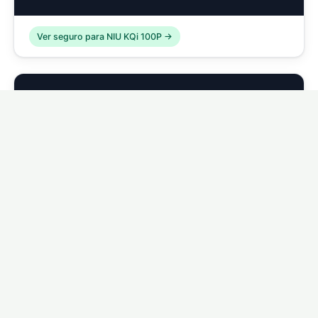
Ver seguro para NIU KQi 100P →
🛴
NIU KQi 200P
Ver seguro para NIU KQi 200P →
🛴
NIU KQi 300P
Ver seguro para NIU KQi 300P →
🛴
NIU KQi Air