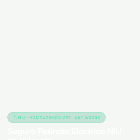
🛴 NIU · HOMOLOGADO DGT · LEY 5/2025
Seguro Patinete Eléctrico NIU