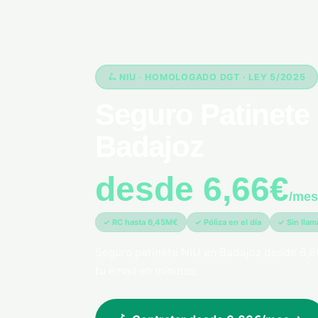
🛴 NIU · HOMOLOGADO DGT · LEY 5/2025
Seguro Patinete 
Badajoz
desde 6,66€
/mes
✓ RC hasta 6,45M€
✓ Póliza en el día
✓ Sin lla
Seguro patinete NIU en Badajoz desde 6,6
tu email en minutos.