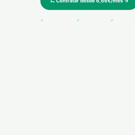
🛴 Contratar desde 6,66€/mes →
Pago 100% seguro
Póliza en tu email
Cobertura e