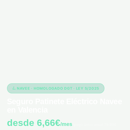
🛴 NAVEE · HOMOLOGADO DGT · LEY 5/2025
Seguro Patinete Eléctrico Navee
en Valencia
desde 6,66€
/mes
*pago único anual 79,99€