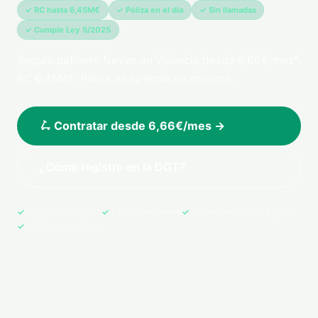
✓ RC hasta 6,45M€
✓ Póliza en el día
✓ Sin llamadas
✓ Cumple Ley 5/2025
Seguro patinete Navee en Valencia desde 6,66€/mes*.
RC 6,45M€. Póliza en tu email en minutos.
🛴 Contratar desde 6,66€/mes →
¿Cómo registro en la DGT?
Pago 100% seguro
Póliza en tu email
Cobertura en toda España
+500 asegurados