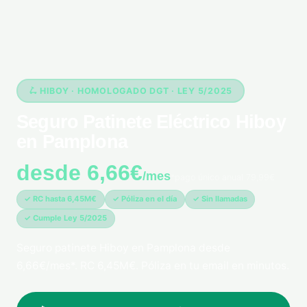
🛴 HIBOY · HOMOLOGADO DGT · LEY 5/2025
Seguro Patinete Eléctrico Hiboy
en Pamplona
desde 6,66€
/mes
*pago único anual 79,99€
✓ RC hasta 6,45M€
✓ Póliza en el día
✓ Sin llamadas
✓ Cumple Ley 5/2025
Seguro patinete Hiboy en Pamplona desde
6,66€/mes*. RC 6,45M€. Póliza en tu email en minutos.