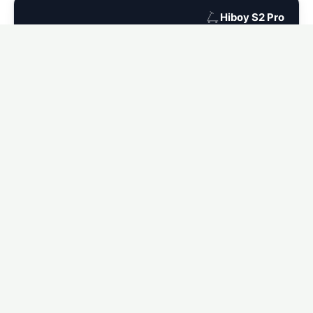
🛴
Hiboy S2 Pro
Ver seguro para Hiboy S2 Pro →
🛴
Hiboy MAX
Ver seguro para Hiboy MAX →
🛴
Hiboy MAX Pro
Ver seguro para Hiboy MAX Pro →