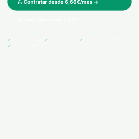
🛴 Contratar desde 6,66€/mes →
¿Cómo registro en la DGT?
Pago 100% seguro
Póliza en tu email
Cobertura en toda España
+500 asegurados