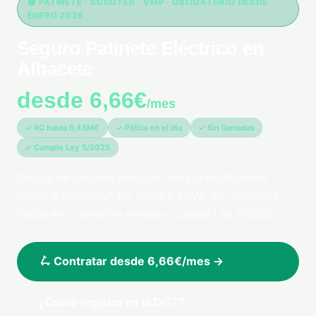
🟢 PATINETE · SCOOTER · VMP · OBLIGATORIO DESDE
ENERO 2026
Seguro Patinete Eléctrico en
Albacete
desde 6,66€
/mes
*pago único anual 79,99€
✓ RC hasta 6,45M€
✓ Póliza en el día
✓ Sin llamadas
✓ Cumple Ley 5/2025
Seguro de patinete eléctrico barato en Albacete
desde 6,66€/mes*. RC hasta 6,45M€. Sin llamadas.
Póliza en tu email en minutos. Cumple Ley 5/2025.
🛴 Contratar desde 6,66€/mes →
¿Cómo registro en la DGT?