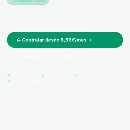
✓ Cumple Ley 5/2025
Seguro patinete SmartGyro en Zamora desde
6,66€/mes*. RC 6,45M€. Póliza en tu email en minutos.
🛴 Contratar desde 6,66€/mes →
¿Cómo registro en la DGT?
Pago 100% seguro
Póliza en tu email
Cobertura en toda España
+500 asegurados