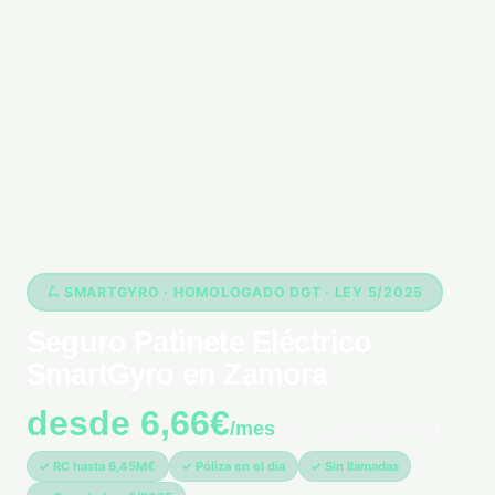
🛴 SMARTGYRO · HOMOLOGADO DGT · LEY 5/2025
Seguro Patinete Eléctrico
SmartGyro en Zamora
desde 6,66€
/mes
*pago único anual 79,99€
✓ RC hasta 6,45M€
✓ Póliza en el día
✓ Sin llamadas