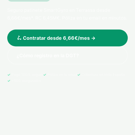
Seguro patinete SmartGyro en Terrassa desde
6,66€/mes*. RC 6,45M€. Póliza en tu email en minutos.
🛴 Contratar desde 6,66€/mes →
¿Cómo registro en la DGT?
Pago 100% seguro
Póliza en tu email
Cobertura en toda España
+500 asegurados