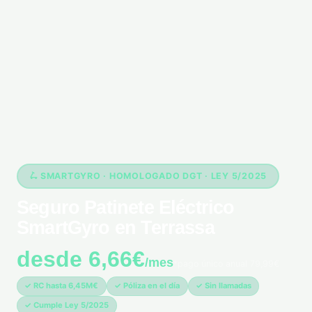
🛴 SMARTGYRO · HOMOLOGADO DGT · LEY 5/2025
Seguro Patinete Eléctrico
SmartGyro en Terrassa
desde 6,66€
/mes
*pago único anual 79,99€
✓ RC hasta 6,45M€
✓ Póliza en el día
✓ Sin llamadas
✓ Cumple Ley 5/2025