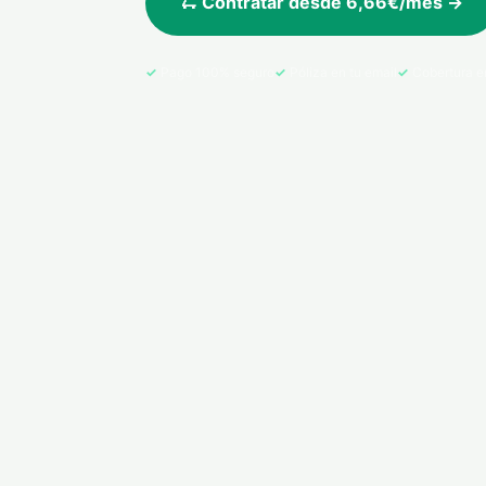
🛴 Contratar desde 6,66€/mes →
Pago 100% seguro
Póliza en tu email
Cobertura e