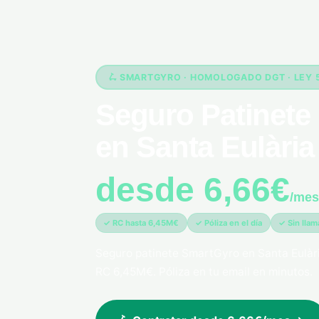
🛴 SMARTGYRO · HOMOLOGADO DGT · LEY 
Seguro Patinete
en Santa Eulària
desde 6,66€
/mes
✓ RC hasta 6,45M€
✓ Póliza en el día
✓ Sin lla
Seguro patinete SmartGyro en Santa Eulàr
RC 6,45M€. Póliza en tu email en minutos.