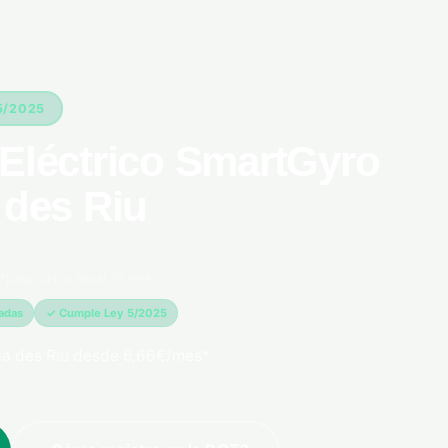
5/2025
 Eléctrico SmartGyro
 des Riu
*pago único anual 79,99€
madas
✓ Cumple Ley 5/2025
ia des Riu desde 6,66€/mes*.