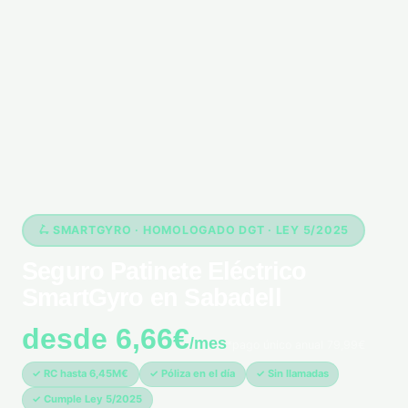
🛴 SMARTGYRO · HOMOLOGADO DGT · LEY 5/2025
Seguro Patinete Eléctrico
SmartGyro en Sabadell
desde 6,66€
/mes
*pago único anual 79,99€
✓ RC hasta 6,45M€
✓ Póliza en el día
✓ Sin llamadas
✓ Cumple Ley 5/2025