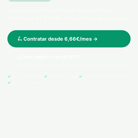
Seguro patinete SmartGyro en Sabadell desde
6,66€/mes*. RC 6,45M€. Póliza en tu email en minutos.
🛴 Contratar desde 6,66€/mes →
¿Cómo registro en la DGT?
Pago 100% seguro
Póliza en tu email
Cobertura en toda España
+500 asegurados