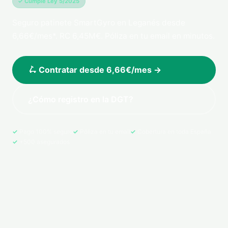
✓ Cumple Ley 5/2025
Seguro patinete SmartGyro en Leganés desde
6,66€/mes*. RC 6,45M€. Póliza en tu email en minutos.
🛴 Contratar desde 6,66€/mes →
¿Cómo registro en la DGT?
Pago 100% seguro
Póliza en tu email
Cobertura en toda España
+500 asegurados