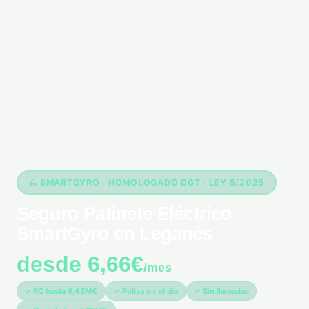
🛴 SMARTGYRO · HOMOLOGADO DGT · LEY 5/2025
Seguro Patinete Eléctrico
SmartGyro en Leganés
desde 6,66€
/mes
*pago único anual 79,99€
✓ RC hasta 6,45M€
✓ Póliza en el día
✓ Sin llamadas