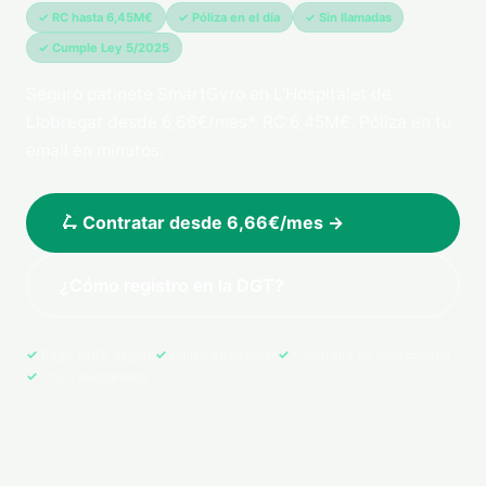
✓ RC hasta 6,45M€
✓ Póliza en el día
✓ Sin llamadas
✓ Cumple Ley 5/2025
Seguro patinete SmartGyro en L'Hospitalet de
Llobregat desde 6,66€/mes*. RC 6,45M€. Póliza en tu
email en minutos.
🛴 Contratar desde 6,66€/mes →
¿Cómo registro en la DGT?
Pago 100% seguro
Póliza en tu email
Cobertura en toda España
+500 asegurados