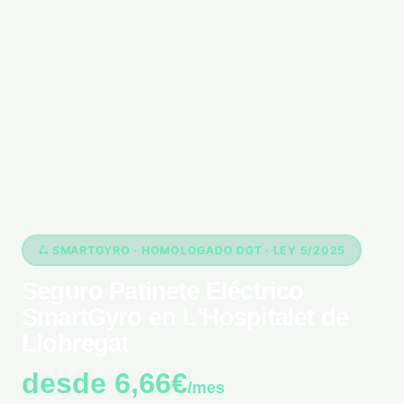
🛴 SMARTGYRO · HOMOLOGADO DGT · LEY 5/2025
Seguro Patinete Eléctrico
SmartGyro en L'Hospitalet de
Llobregat
desde 6,66€
/mes
*pago único anual 79,99€