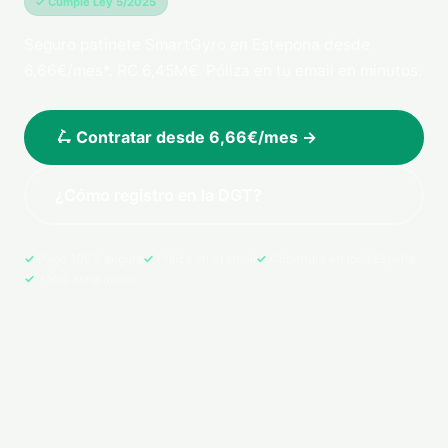
✓ Cumple Ley 5/2025
Seguro patinete SmartGyro en Estepona desde
6,66€/mes*. RC 6,45M€. Póliza en tu email en minutos.
🛴 Contratar desde 6,66€/mes →
¿Cómo registro en la DGT?
Pago 100% seguro
Póliza en tu email
Cobertura en toda España
+500 asegurados