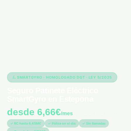
🛴 SMARTGYRO · HOMOLOGADO DGT · LEY 5/2025
Seguro Patinete Eléctrico
SmartGyro en Estepona
desde 6,66€
/mes
*pago único anual 79,99€
✓ RC hasta 6,45M€
✓ Póliza en el día
✓ Sin llamadas