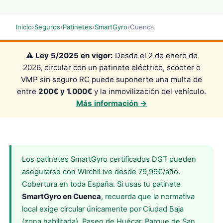
Inicio
›
Seguros
›
Patinetes
›
SmartGyro
›
Cuenca
⚠️
Ley 5/2025 en vigor:
Desde el 2 de enero de
2026, circular con un patinete eléctrico, scooter o
VMP sin seguro RC puede suponerte una multa de
entre
200€ y 1.000€
y la inmovilización del vehículo.
Más información →
Los patinetes SmartGyro certificados DGT pueden
asegurarse con WirchiLive desde 79,99€/año.
Cobertura en toda España. Si usas tu patinete
SmartGyro en Cuenca
, recuerda que la normativa
local exige circular únicamente por Ciudad Baja
(zona habilitada), Paseo de Huécar, Parque de San