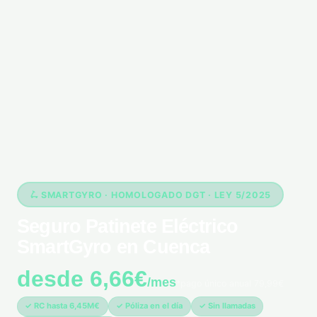
🛴 SMARTGYRO · HOMOLOGADO DGT · LEY 5/2025
Seguro Patinete Eléctrico
SmartGyro en Cuenca
desde 6,66€
/mes
*pago único anual 79,99€
✓ RC hasta 6,45M€
✓ Póliza en el día
✓ Sin llamadas