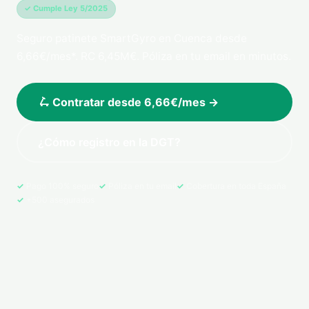
✓ Cumple Ley 5/2025
Seguro patinete SmartGyro en Cuenca desde
6,66€/mes*. RC 6,45M€. Póliza en tu email en minutos.
🛴 Contratar desde 6,66€/mes →
¿Cómo registro en la DGT?
Pago 100% seguro
Póliza en tu email
Cobertura en toda España
+500 asegurados