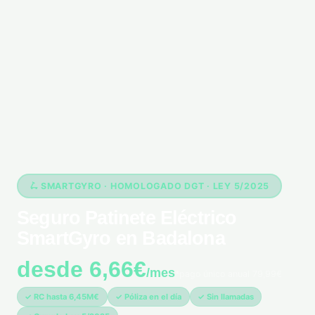
🛴 SMARTGYRO · HOMOLOGADO DGT · LEY 5/2025
Seguro Patinete Eléctrico
SmartGyro en Badalona
desde 6,66€
/mes
*pago único anual 79,99€
✓ RC hasta 6,45M€
✓ Póliza en el día
✓ Sin llamadas