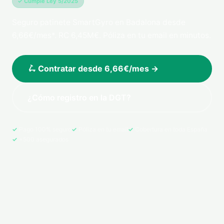
✓ Cumple Ley 5/2025
Seguro patinete SmartGyro en Badalona desde
6,66€/mes*. RC 6,45M€. Póliza en tu email en minutos.
🛴 Contratar desde 6,66€/mes →
¿Cómo registro en la DGT?
Pago 100% seguro
Póliza en tu email
Cobertura en toda España
+500 asegurados