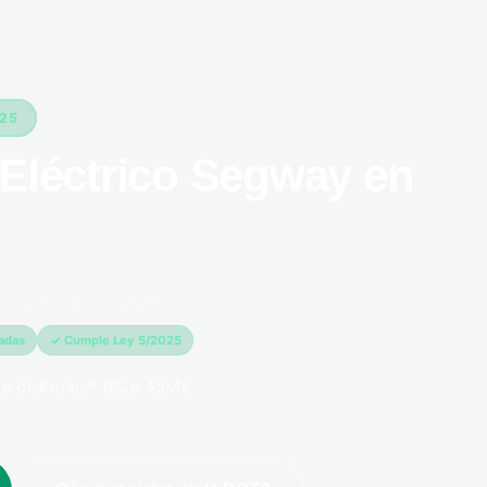
025
 Eléctrico Segway en
*pago único anual 79,99€
madas
✓ Cumple Ley 5/2025
 6,66€/mes*. RC 6,45M€.