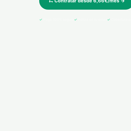
🛴 Contratar desde 6,66€/mes →
Pago 100% seguro
Póliza en tu email
Cobertura e