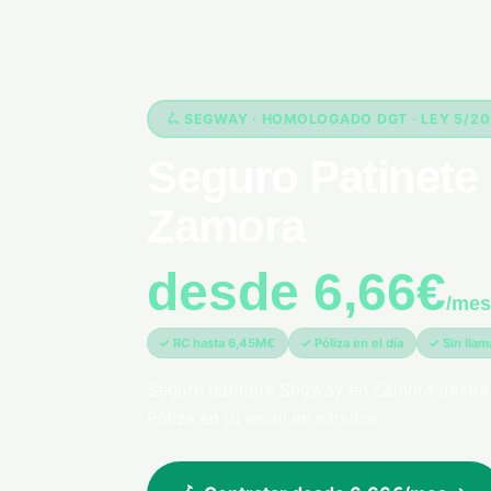
🛴 SEGWAY · HOMOLOGADO DGT · LEY 5/2
Seguro Patinete
Zamora
desde 6,66€
/mes
✓ RC hasta 6,45M€
✓ Póliza en el día
✓ Sin lla
Seguro patinete Segway en Zamora desde
Póliza en tu email en minutos.