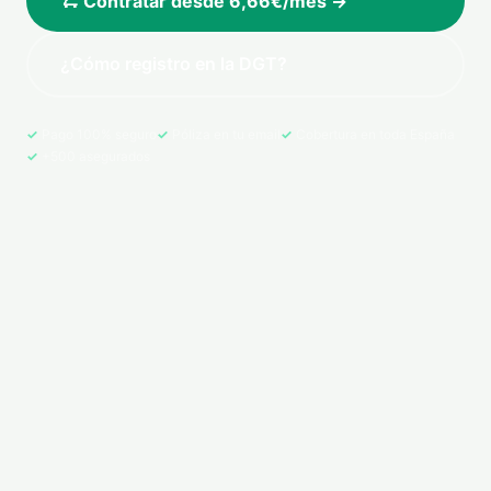
🛴 Contratar desde 6,66€/mes →
¿Cómo registro en la DGT?
Pago 100% seguro
Póliza en tu email
Cobertura en toda España
+500 asegurados