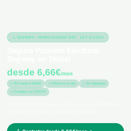
🛴 SEGWAY · HOMOLOGADO DGT · LEY 5/2025
Seguro Patinete Eléctrico
Segway en Teruel
desde 6,66€
/mes
*pago único anual 79,99€
✓ RC hasta 6,45M€
✓ Póliza en el día
✓ Sin llamadas
✓ Cumple Ley 5/2025
Seguro patinete Segway en Teruel desde 6,66€/mes*.
RC 6,45M€. Póliza en tu email en minutos.