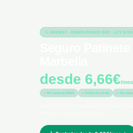
🛴 SEGWAY · HOMOLOGADO DGT · LEY 5/2
Seguro Patinete
Marbella
desde 6,66€
/mes
✓ RC hasta 6,45M€
✓ Póliza en el día
✓ Sin lla
Seguro patinete Segway en Marbella desd
Póliza en tu email en minutos.