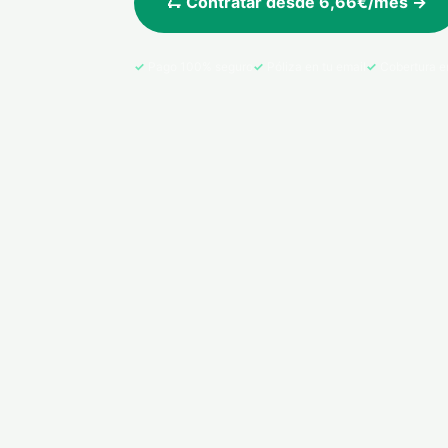
🛴 Contratar desde 6,66€/mes →
Pago 100% seguro
Póliza en tu email
Cobertura e