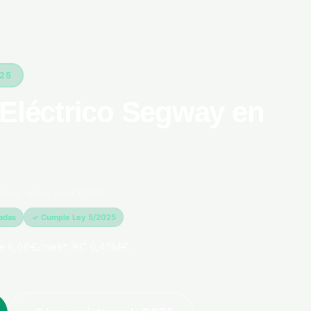
025
 Eléctrico Segway en
*pago único anual 79,99€
madas
✓ Cumple Ley 5/2025
e 6,66€/mes*. RC 6,45M€.