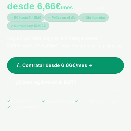
desde 6,66€
/mes
*pago único anual 79,99€
✓ RC hasta 6,45M€
✓ Póliza en el día
✓ Sin llamadas
✓ Cumple Ley 5/2025
Seguro patinete Segway en Málaga desde
6,66€/mes*. RC 6,45M€. Póliza en tu email en minutos.
🛴 Contratar desde 6,66€/mes →
¿Cómo registro en la DGT?
Pago 100% seguro
Póliza en tu email
Cobertura en toda España
+500 asegurados