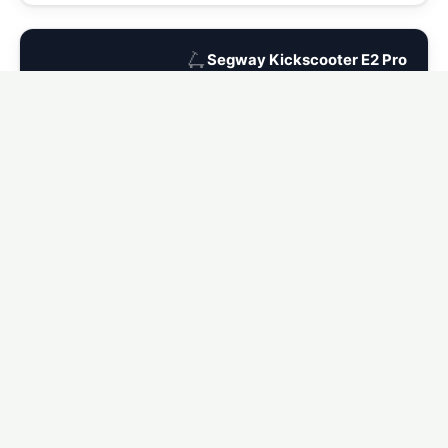
🛴
Segway Kickscooter E2 Pro
Ver seguro para Segway Kickscooter E2 Pro →
🛴
Segway Kickscooter P65
Ver seguro para Segway Kickscooter P65 →
🛴
Segway Kickscooter C2 Pro
Ver seguro para Segway Kickscooter C2 Pro →