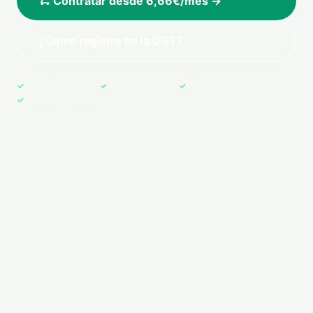
🛴 Contratar desde 6,66€/mes →
¿Cómo registro en la DGT?
Pago 100% seguro
Póliza en tu email
Cobertura en toda España
+500 asegurados