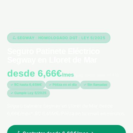
🛴 SEGWAY · HOMOLOGADO DGT · LEY 5/2025
Seguro Patinete Eléctrico
Segway en Lloret de Mar
desde 6,66€
/mes
*pago único anual 79,99€
✓ RC hasta 6,45M€
✓ Póliza en el día
✓ Sin llamadas
✓ Cumple Ley 5/2025
Seguro patinete Segway en Lloret de Mar desde
6,66€/mes*. RC 6,45M€. Póliza en tu email en minutos.